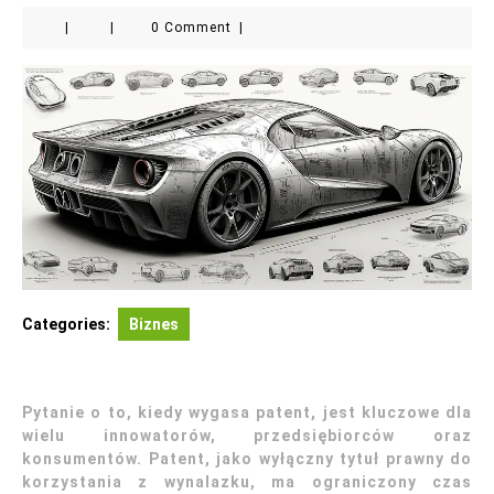
|
|
0 Comment
|
Categories:
Biznes
Pytanie o to, kiedy wygasa patent, jest kluczowe dla
wielu innowatorów, przedsiębiorców oraz
konsumentów. Patent, jako wyłączny tytuł prawny do
korzystania z wynalazku, ma ograniczony czas