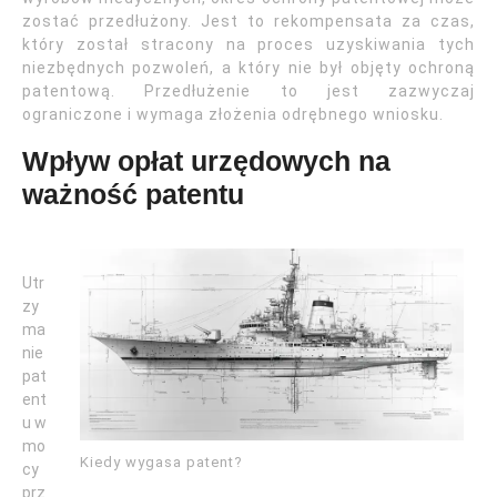
zostać przedłużony. Jest to rekompensata za czas,
który został stracony na proces uzyskiwania tych
niezbędnych pozwoleń, a który nie był objęty ochroną
patentową. Przedłużenie to jest zazwyczaj
ograniczone i wymaga złożenia odrębnego wniosku.
Wpływ opłat urzędowych na
ważność patentu
Utr
zy
ma
nie
pat
ent
u w
mo
Kiedy wygasa patent?
cy
prz