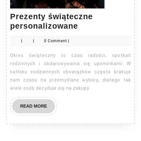
Prezenty świąteczne
Prezenty
personalizowane
świąteczne
|
|
0 Comment
|
personalizowa
Okres świąteczny to czas radości, spotkań
rodzinnych i obdarowywania się upominkami. W
natłoku codziennych obowiązków często brakuje
nam czasu na przemyślane wybory, dlatego tak
wiele osób decyduje się na zakupy
READ
READ MORE
MORE