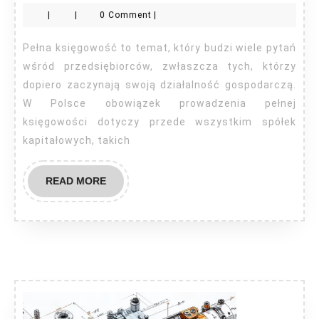
księgowość
|
|
0 Comment
|
kiedy
wymagana?
Pełna księgowość to temat, który budzi wiele pytań
wśród przedsiębiorców, zwłaszcza tych, którzy
dopiero zaczynają swoją działalność gospodarczą.
W Polsce obowiązek prowadzenia pełnej
księgowości dotyczy przede wszystkim spółek
kapitałowych, takich
READ
READ MORE
MORE