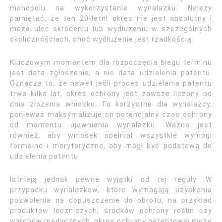
monopolu na wykorzystanie wynalazku. Należy
pamiętać, że ten 20-letni okres nie jest absolutny i
może ulec skróceniu lub wydłużeniu w szczególnych
okolicznościach, choć wydłużenie jest rzadkością.
Kluczowym momentem dla rozpoczęcia biegu terminu
jest data zgłoszenia, a nie data udzielenia patentu.
Oznacza to, że nawet jeśli proces udzielania patentu
trwa kilka lat, okres ochrony jest zawsze liczony od
dnia złożenia wniosku. To korzystne dla wynalazcy,
ponieważ maksymalizuje on potencjalny czas ochrony
od momentu ujawnienia wynalazku. Ważne jest
również, aby wniosek spełniał wszystkie wymogi
formalne i merytoryczne, aby mógł być podstawą do
udzielenia patentu.
Istnieją jednak pewne wyjątki od tej reguły. W
przypadku wynalazków, które wymagają uzyskania
pozwolenia na dopuszczenie do obrotu, na przykład
produktów leczniczych, środków ochrony roślin czy
wyrobów medycznych, okres ochrony patentowej może