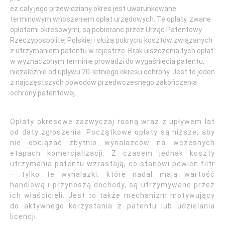
ez cały jego przewidziany okres jest uwarunkowane
terminowym wnoszeniem opłat urzędowych. Te opłaty, zwane
opłatami okresowymi, są pobierane przez Urząd Patentowy
Rzeczypospolitej Polskiej i służą pokryciu kosztów związanych
z utrzymaniem patentu w rejestrze. Brak uiszczenia tych opłat
w wyznaczonym terminie prowadzi do wygaśnięcia patentu,
niezależnie od upływu 20-letniego okresu ochrony. Jest to jeden
z najczęstszych powodów przedwczesnego zakończenia
ochrony patentowej.
Opłaty okresowe zazwyczaj rosną wraz z upływem lat
od daty zgłoszenia. Początkowe opłaty są niższe, aby
nie obciążać zbytnio wynalazców na wczesnych
etapach komercjalizacji. Z czasem jednak koszty
utrzymania patentu wzrastają, co stanowi pewien filtr
– tylko te wynalazki, które nadal mają wartość
handlową i przynoszą dochody, są utrzymywane przez
ich właścicieli. Jest to także mechanizm motywujący
do aktywnego korzystania z patentu lub udzielania
licencji.