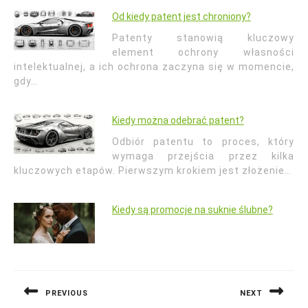
Od kiedy patent jest chroniony?
Patenty stanowią kluczowy
element ochrony własności
intelektualnej, a ich ochrona zaczyna się w momencie,
gdy…
Kiedy można odebrać patent?
Odbiór patentu to proces, który
wymaga przejścia przez kilka
kluczowych etapów. Pierwszym krokiem jest złożenie…
Kiedy są promocje na suknie ślubne?
Nawigacja
wpisu
PREVIOUS
NEXT