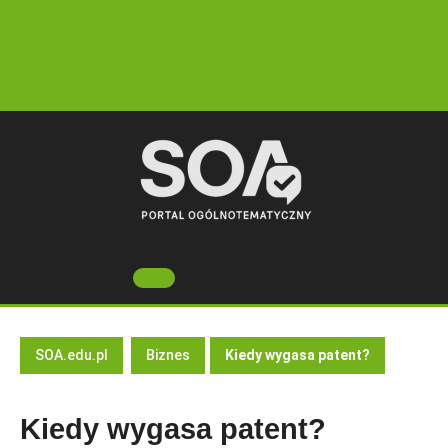
Skip
to
content
Open
Button
SOA.edu.pl
Biznes
Kiedy wygasa patent?
Kiedy wygasa patent?