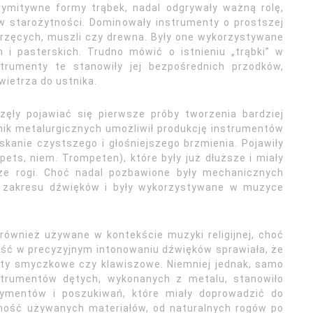
ymitywne formy trąbek, nadal odgrywały ważną rolę,
 w starożytności. Dominowały instrumenty o prostszej
erzęcych, muszli czy drewna. Były one wykorzystywane
 i pasterskich. Trudno mówić o istnieniu „trąbki” w
strumenty te stanowiły jej bezpośrednich przodków,
ietrza do ustnika.
ęły pojawiać się pierwsze próby tworzenia bardziej
ik metalurgicznych umożliwił produkcję instrumentów
kanie czystszego i głośniejszego brzmienia. Pojawiły
pets, niem. Trompeten), które były już dłuższe i miały
jsze rogi. Choć nadal pozbawione były mechanicznych
o zakresu dźwięków i były wykorzystywane w muzyce
również używane w kontekście muzyki religijnej, choć
ność w precyzyjnym intonowaniu dźwięków sprawiała, że
nty smyczkowe czy klawiszowe. Niemniej jednak, samo
strumentów dętych, wykonanych z metalu, stanowiło
rymentów i poszukiwań, które miały doprowadzić do
odność używanych materiałów, od naturalnych rogów po