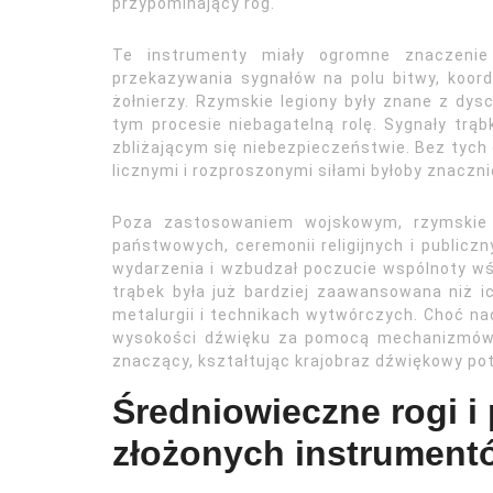
przypominający róg.
Te instrumenty miały ogromne znaczenie 
przekazywania sygnałów na polu bitwy, koo
żołnierzy. Rzymskie legiony były znane z dysc
tym procesie niebagatelną rolę. Sygnały trąb
zbliżającym się niebezpieczeństwie. Bez tyc
licznymi i rozproszonymi siłami byłoby znaczni
Poza zastosowaniem wojskowym, rzymskie t
państwowych, ceremonii religijnych i publicz
wydarzenia i wzbudzał poczucie wspólnoty w
trąbek była już bardziej zaawansowana niż i
metalurgii i technikach wytwórczych. Choć na
wysokości dźwięku za pomocą mechanizmów, 
znaczący, kształtując krajobraz dźwiękowy po
Średniowieczne rogi i 
złożonych instrument