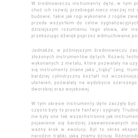
W średniowieczu instrumenty dęte, w tym pr
choć ich rozwój przebiegał nieco inaczej niż
budowie, takie jak rogi wykonane z rogów zwi
przede wszystkim do celów sygnalizacyjnych
dzisiejszym rozumieniu tego słowa, ale in
przekazując dźwięk poprzez wdmuchiwanie pow
Jednakże, w późniejszym średniowieczu zacz
złożonych instrumentów dętych. Rozwój techn
wykonanych z metalu, które pozwalały na uzys
się instrumenty znane jako „trąby” (ang. trum
bardziej cylindryczny kształt niż wcześnie
ułatwień, pozwalały na wydobycie szerszeg
dworskiej oraz wojskowej.
W tym okresie instrumenty dęte zaczęły być 
często były to proste fanfary i sygnały. Trud
nie były one tak wszechstronne jak instrume
pojawienie się bardziej zaawansowanych in
ważny krok w ewolucji. Był to okres ekspe
narodzin trąbki, jaką znamy dzisiaj. Różnor