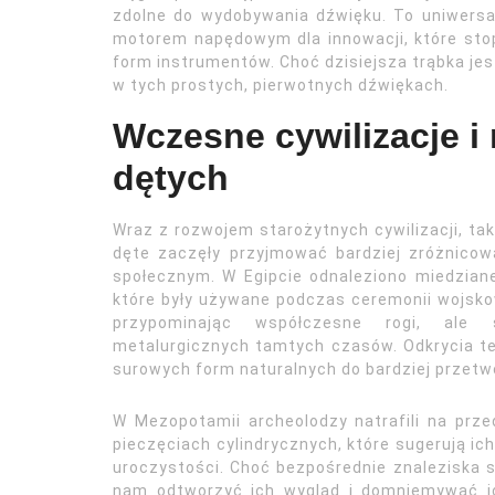
zdolne do wydobywania dźwięku. To uniwersal
motorem napędowym dla innowacji, które sto
form instrumentów. Choć dzisiejsza trąbka jest 
w tych prostych, pierwotnych dźwiękach.
Wczesne cywilizacje i
dętych
Wraz z rozwojem starożytnych cywilizacji, ta
dęte zaczęły przyjmować bardziej zróżnicow
społecznym. W Egipcie odnaleziono miedziane
które były używane podczas ceremonii wojskow
przypominając współczesne rogi, ale 
metalurgicznych tamtych czasów. Odkrycia te 
surowych form naturalnych do bardziej przet
W Mezopotamii archeolodzy natrafili na prz
pieczęciach cylindrycznych, które sugerują i
uroczystości. Choć bezpośrednie znaleziska 
nam odtworzyć ich wygląd i domniemywać ich 