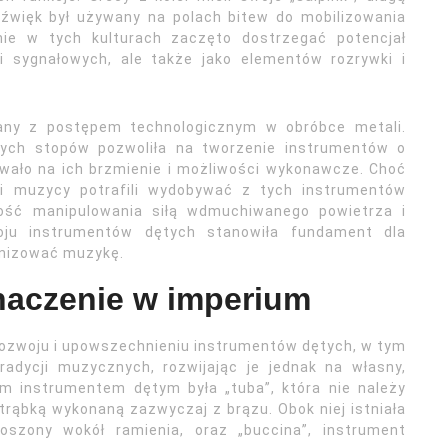
dźwięk był używany na polach bitew do mobilizowania
nie w tych kulturach zaczęto dostrzegać potencjał
i sygnałowych, ale także jako elementów rozrywki i
zany z postępem technologicznym w obróbce metali.
nnych stopów pozwoliła na tworzenie instrumentów o
ływało na ich brzmienie i możliwości wykonawcze. Choć
tni muzycy potrafili wydobywać z tych instrumentów
ność manipulowania siłą wdmuchiwanego powietrza i
oju instrumentów dętych stanowiła fundament dla
jonizować muzykę.
znaczenie w imperium
rozwoju i upowszechnieniu instrumentów dętych, w tym
tradycji muzycznych, rozwijając je jednak na własny,
im instrumentem dętym była „tuba”, która nie należy
ą trąbką wykonaną zazwyczaj z brązu. Obok niej istniała
noszony wokół ramienia, oraz „buccina”, instrument