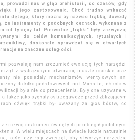
ka, prowadzi nas w głąb prehistorii, do czasów, gdy
więku i jego zastosowania. Choć trudno wskazać
entu dętego, który można by nazwać trąbką, dowody
ją, że instrumenty o podobnych cechach, wykonane z
m od tysięcy lat. Pierwotne „trąbki” były zazwyczaj
ywanymi do celów komunikacyjnych, rytualnych i
przenikliwy, doskonale sprawdzał się w otwartych
rmacje na znaczne odległości.
ymi pozwalają nam zrozumieć ewolucję tych narzędzi.
wierząt z wydrążonymi otworami, muszle morskie oraz
enty nie posiadały mechanizmów wentylowych ani
iczony do kilku podstawowych nut. Mimo to, ich rola w
wilizacji była nie do przecenienia. Były one używane w
, a także jako sygnały ostrzegawcze przed zbliżającym
urach dźwięk trąbki był uważany za głos bóstw, co
, że rozwój instrumentów dętych przebiegał podobnymi
żenia. W wielu miejscach na świecie ludzie naturalnie
cina, kości czy rogi zwierząt, aby stworzyć narzędzia