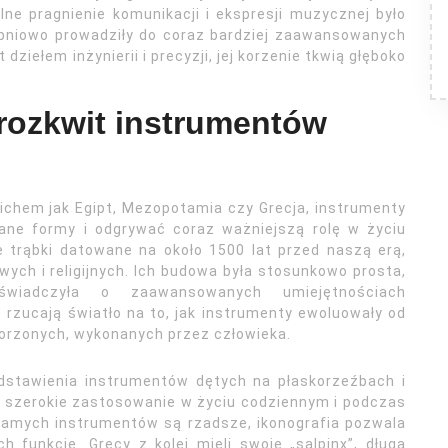
ne pragnienie komunikacji i ekspresji muzycznej było
pniowo prowadziły do coraz bardziej zaawansowanych
dziełem inżynierii i precyzji, jej korzenie tkwią głęboko
 rozkwit instrumentów
kichem jak Egipt, Mezopotamia czy Grecja, instrumenty
ane formy i odgrywać coraz ważniejszą rolę w życiu
 trąbki datowane na około 1500 lat przed naszą erą,
ych i religijnych. Ich budowa była stosunkowo prosta,
świadczyła o zaawansowanych umiejętnościach
rzucają światło na to, jak instrumenty ewoluowały od
worzonych, wykonanych przez człowieka.
edstawienia instrumentów dętych na płaskorzeźbach i
ch szerokie zastosowanie w życiu codziennym i podczas
samych instrumentów są rzadsze, ikonografia pozwala
funkcje. Grecy z kolei mieli swoje „salpinx”, długą