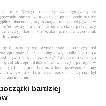
militarne. Dźwięk trąbek był wykorzystywany do
rdynowania manewrów, a także do podnoszenia morale
ypliny i doskonałej organizacji, a muzyka odgrywała w
ki informowały o ataku, odwrocie, zmianie pozycji czy
h dźwiękowych komunikatów, skuteczne dowodzenie tak
e trudniejsze.
rąbki pojawiały się również podczas uroczystości
nych zgromadzeń. Ich donośny dźwięk podkreślał rangę
śród obywateli. Warto zauważyć, że budowa rzymskich
ch greckich poprzedniczek, co świadczy o postępie w
dal były to instrumenty proste, bez możliwości zmiany
ich wpływ na kulturę i życie codzienne Rzymian był
tężnego imperium.
początki bardziej
ów