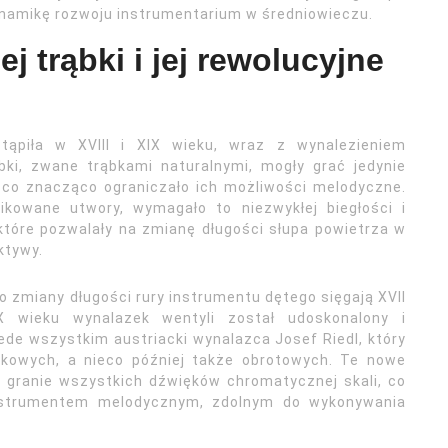
ynamikę rozwoju instrumentarium w średniowieczu.
 trąbki i jej rewolucyjne
tąpiła w XVIII i XIX wieku, wraz z wynalezieniem
ki, zwane trąbkami naturalnymi, mogły grać jedynie
 co znacząco ograniczało ich możliwości melodyczne.
likowane utwory, wymagało to niezwykłej biegłości i
 które pozwalały na zmianę długości słupa powietrza w
ktywy.
zmiany długości rury instrumentu dętego sięgają XVII
X wieku wynalazek wentyli został udoskonalony i
ede wszystkim austriacki wynalazca Josef Riedl, który
okowych, a nieco później także obrotowych. Te nowe
e granie wszystkich dźwięków chromatycznej skali, co
instrumentem melodycznym, zdolnym do wykonywania