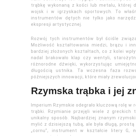
trąbkę wykonaną z kości lub metalu, której 
wojsk i w igrzyskach sportowych. To właś
instrumentów dętych nie tylko jako narzędz
ekspresji artystycznej.
Rozwój tych instrumentów był ściśle zwią
Możliwość kształtowania miedzi, brązu i i
bardziej złożonych kształtach, co z kolei wp
nadal brakowało klap czy wentyli, staroży
różnorodne dźwięki, wykorzystując umiejęt
długością ustnika. Ta wczesna faza rozw
późniejszych innowacji, które miały zrewoluc
Rzymska trąbka i jej 
Imperium Rzymskie odegrało kluczową rolę w 
trąbki. Rzymianie przejęli wiele z greckich 
unikalny sposób. Najbardziej znanym rzymsk
mylić z dzisiejszą tubą, ale była długą, prost
„cornu”, instrument w kształcie litery G, 