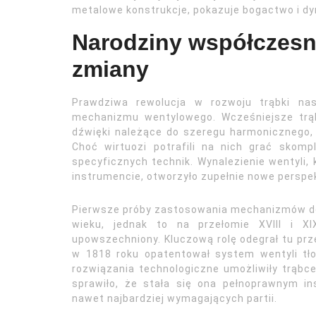
metalowe konstrukcje, pokazuje bogactwo i d
Narodziny współczesnej
zmiany
Prawdziwa rewolucja w rozwoju trąbki nas
mechanizmu wentylowego. Wcześniejsze trąb
dźwięki należące do szeregu harmonicznego,
Choć wirtuozi potrafili na nich grać skomp
specyficznych technik. Wynalezienie wentyli,
instrumencie, otworzyło zupełnie nowe perspe
Pierwsze próby zastosowania mechanizmów do 
wieku, jednak to na przełomie XVIII i XI
upowszechniony. Kluczową rolę odegrał tu prz
w 1818 roku opatentował system wentyli tł
rozwiązania technologiczne umożliwiły trąbc
sprawiło, że stała się ona pełnoprawnym 
nawet najbardziej wymagających partii.