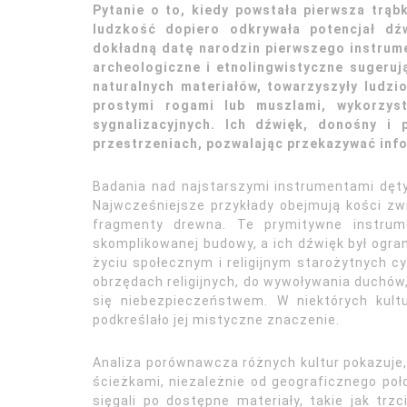
Pytanie o to, kiedy powstała pierwsza trąb
ludzkość dopiero odkrywała potencjał dź
dokładną datę narodzin pierwszego instrum
archeologiczne i etnolingwistyczne sugeru
naturalnych materiałów, towarzyszyły ludzio
prostymi rogami lub muszlami, wykorzyst
sygnalizacyjnych. Ich dźwięk, donośny i 
przestrzeniach, pozwalając przekazywać info
Badania nad najstarszymi instrumentami dęt
Najwcześniejsze przykłady obejmują kości z
fragmenty drewna. Te prymitywne instrum
skomplikowanej budowy, a ich dźwięk był ogran
życiu społecznym i religijnym starożytnych cy
obrzędach religijnych, do wywoływania duchów
się niebezpieczeństwem. W niektórych kult
podkreślało jej mistyczne znaczenie.
Analiza porównawcza różnych kultur pokazuje
ścieżkami, niezależnie od geograficznego poło
sięgali po dostępne materiały, takie jak trz