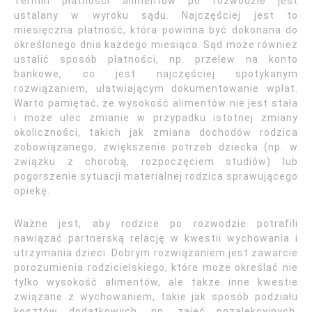
Termin płatności alimentów po rozwodzie jest
ustalany w wyroku sądu. Najczęściej jest to
miesięczna płatność, która powinna być dokonana do
określonego dnia każdego miesiąca. Sąd może również
ustalić sposób płatności, np. przelew na konto
bankowe, co jest najczęściej spotykanym
rozwiązaniem, ułatwiającym dokumentowanie wpłat.
Warto pamiętać, że wysokość alimentów nie jest stała
i może ulec zmianie w przypadku istotnej zmiany
okoliczności, takich jak zmiana dochodów rodzica
zobowiązanego, zwiększenie potrzeb dziecka (np. w
związku z chorobą, rozpoczęciem studiów) lub
pogorszenie sytuacji materialnej rodzica sprawującego
opiekę.
Ważne jest, aby rodzice po rozwodzie potrafili
nawiązać partnerską relację w kwestii wychowania i
utrzymania dzieci. Dobrym rozwiązaniem jest zawarcie
porozumienia rodzicielskiego, które może określać nie
tylko wysokość alimentów, ale także inne kwestie
związane z wychowaniem, takie jak sposób podziału
kosztów dodatkowych, np. zajęć pozalekcyjnych,