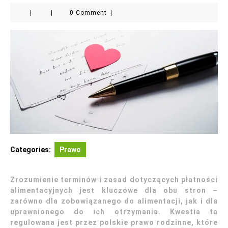
|
|
0 Comment
|
Categories:
Prawo
Zrozumienie terminów i zasad dotyczących płatności
alimentacyjnych jest kluczowe dla obu stron –
zarówno dla zobowiązanego do alimentacji, jak i dla
uprawnionego do ich otrzymania. Kwestia ta
regulowana jest przez polskie prawo rodzinne, które