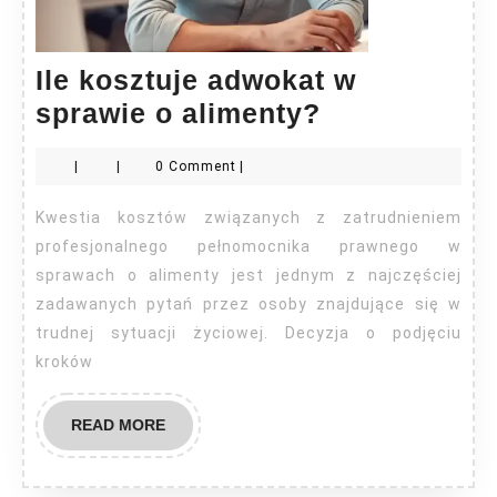
Ile kosztuje adwokat w
Ile
sprawie o alimenty?
kosztuje
|
|
0 Comment
|
adwokat
w
Kwestia kosztów związanych z zatrudnieniem
sprawie
profesjonalnego pełnomocnika prawnego w
o
sprawach o alimenty jest jednym z najczęściej
zadawanych pytań przez osoby znajdujące się w
alimenty?
trudnej sytuacji życiowej. Decyzja o podjęciu
kroków
READ
READ MORE
MORE