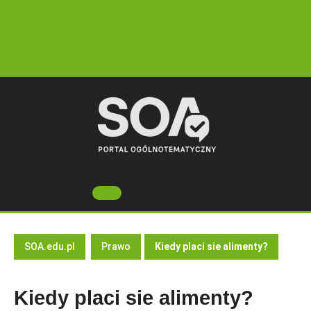
Skip
to
content
Open
Button
SOA.edu.pl
Prawo
Kiedy placi sie alimenty?
Kiedy placi sie alimenty?