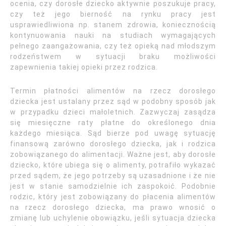
ocenia, czy dorosłe dziecko aktywnie poszukuje pracy,
czy też jego bierność na rynku pracy jest
usprawiedliwiona np. stanem zdrowia, koniecznością
kontynuowania nauki na studiach wymagających
pełnego zaangażowania, czy też opieką nad młodszym
rodzeństwem w sytuacji braku możliwości
zapewnienia takiej opieki przez rodzica.
Termin płatności alimentów na rzecz dorosłego
dziecka jest ustalany przez sąd w podobny sposób jak
w przypadku dzieci małoletnich. Zazwyczaj zasądza
się miesięczne raty płatne do określonego dnia
każdego miesiąca. Sąd bierze pod uwagę sytuację
finansową zarówno dorosłego dziecka, jak i rodzica
zobowiązanego do alimentacji. Ważne jest, aby dorosłe
dziecko, które ubiega się o alimenty, potrafiło wykazać
przed sądem, że jego potrzeby są uzasadnione i że nie
jest w stanie samodzielnie ich zaspokoić. Podobnie
rodzic, który jest zobowiązany do płacenia alimentów
na rzecz dorosłego dziecka, ma prawo wnosić o
zmianę lub uchylenie obowiązku, jeśli sytuacja dziecka