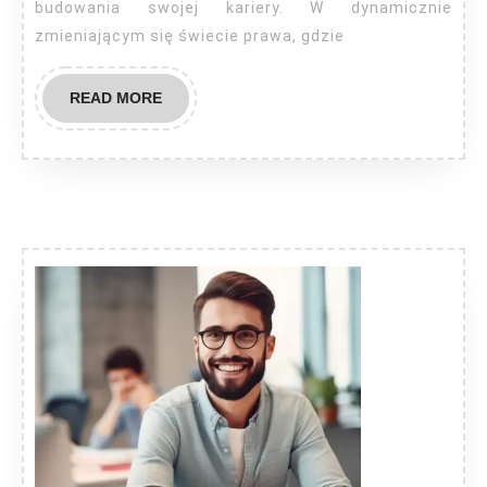
budowania swojej kariery. W dynamicznie
branży?
zmieniającym się świecie prawa, gdzie
READ
READ MORE
MORE