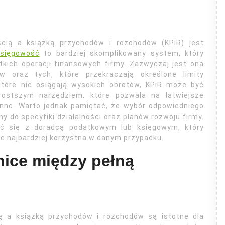
cią a książką przychodów i rozchodów (KPiR) jest
księgowość
to bardziej skomplikowany system, który
ich operacji finansowych firmy. Zazwyczaj jest ona
w oraz tych, które przekraczają określone limity
które nie osiągają wysokich obrotów, KPiR może być
rostszym narzędziem, które pozwala na łatwiejsze
onne. Warto jednak pamiętać, że wybór odpowiedniego
do specyfiki działalności oraz planów rozwoju firmy.
ać się z doradcą podatkowym lub księgowym, który
e najbardziej korzystna w danym przypadku.
nice między pełną
ą a książką przychodów i rozchodów są istotne dla