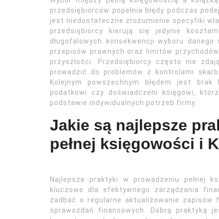
Wybór między pełną księgowością a książk
przedsiębiorców popełnia błędy podczas pode
jest niedostateczne zrozumienie specyfiki wła
przedsiębiorcy kierują się jedynie koszt
długofalowych konsekwencji wyboru danego s
przepisów prawnych oraz limitów przychodó
przyszłości. Przedsiębiorcy często nie zd
prowadzić do problemów z kontrolami skarb
Kolejnym powszechnym błędem jest brak ko
podatkowi czy doświadczeni księgowi, któ
podstawie indywidualnych potrzeb firmy.
Jakie są najlepsze pr
pełnej księgowości i 
Najlepsze praktyki w prowadzeniu pełnej k
kluczowe dla efektywnego zarządzania fina
zadbać o regularne aktualizowanie zapisów 
sprawozdań finansowych. Dobrą praktyką j