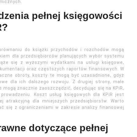
micznych.
dzenia pełnej księgowości
R?
porównaniu do książki przychodów i rozchodów mogą
ikiem dla przedsiębiorców planujących wybór systemu
iąże się z wyższymi wydatkami na usługi księgowe,
kumentacji oraz częstszych raportów finansowych. W
naczne obroty, koszty te mogą być uzasadnione, gdyż
we dla ich dalszego rozwoju. Z drugiej strony, małe
e mogą znacznie zaoszczędzić, decydując się na KPiR,
 prowadzeniu. Koszt usług księgowych dla KPiR jest
ej atrakcyjną dla mniejszych przedsiębiorstw. Warto
ć się z ograniczeniami w zakresie analizy finansowej
rawne dotyczące pełnej