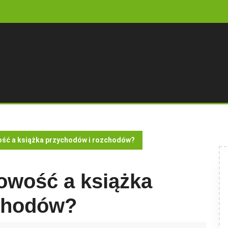
ość a książka przychodów i rozchodów?
owość a książka
chodów?