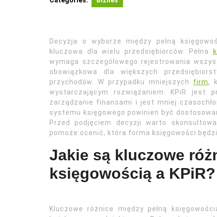
Categories:
Biznes
Decyzja o wyborze między pełną księgowoś
kluczowa dla wielu przedsiębiorców. Pełna
wymaga szczegółowego rejestrowania wszystk
obowiązkowa dla większych przedsiębiorst
przychodów. W przypadku mniejszych
firm
, 
wystarczającym rozwiązaniem. KPiR jest p
zarządzanie finansami i jest mniej czasochł
systemu księgowego powinien być dostosowany 
Przed podjęciem decyzji warto skonsultow
pomoże ocenić, która forma księgowości będzi
Jakie są kluczowe róż
księgowością a KPiR?
Kluczowe różnice między pełną księgowości