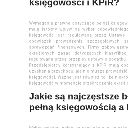
księgowości i KPiR?
Wymagania prawne dotyczące pełnej księgowo
mają istotny wpływ na wybór odpowiednieg
księgowość jest regulowana przez Ustawę 
obowiązek prowadzenia szczegółowych z
sprawozdań finansowych. Firmy zobowiązan
określonych zasad dotyczących klasyfikac
regulowana przez przepisy ustawy o podatku
Przedsiębiorcy korzystający z KPiR mają o
uzyskania przychodu, ale nie muszą prowadzić
księgowości. Ważne jest również to, że niekt
księgowość w momencie przekroczenia określo
Jakie są najczęstsze 
pełną księgowością a