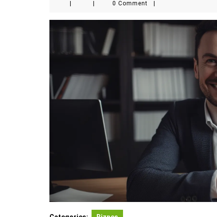
|
|
0 Comment
|