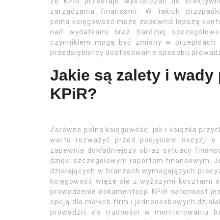
że KPiR przestaje wystarczać do efektywn
zarządzania finansami. W takich przypadk
pełna księgowość może zapewnić lepszą kont
nad wydatkami oraz bardziej szczegółowe
czynnikiem mogą być zmiany w przepisach 
przedsiębiorcy dostosowanie sposobu prowadz
Jakie są zalety i wady
KPiR?
Zarówno pełna księgowość, jak i książka przy
warto rozważyć przed podjęciem decyzji o
zapewnia dokładniejszy obraz sytuacji finan
dzięki szczegółowym raportom finansowym. Jes
działających w branżach wymagających precyz
księgowość wiąże się z wyższymi kosztami 
prowadzenie dokumentacji. KPiR natomiast jest
opcją dla małych firm i jednoosobowych dział
prowadzić do trudności w monitorowaniu ba