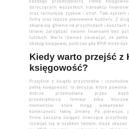
każdego przedsiębiorcy. Pełna księgow
dotyczących wszystkich transakcji finanso
oraz rachunków zysków i strat. Taki system u
firmy oraz lepsze planowanie budżetu. Z drug
skupia się głównie na przychodach i kosztach
łatwiej zarządzać swoimi finansami bez p
ludzkich. Warto również zauważyć, że pełn
obsługi księgowej, podczas gdy KPiR może być
Kiedy warto przejść z
księgowość?
Przejście z książki przychodów i rozchodó
pełną księgowość to decyzja, która powinna
dobrze przemyślana przez każd
przedsiębiorcę. Istnieje kilka kluczow
momentów, które mogą wskazywać
konieczność takiej zmiany. Po pierwsze, j
firma zaczyna osiągać znaczące przychody 
rozwijać się w szybkim tempie, może okazać 