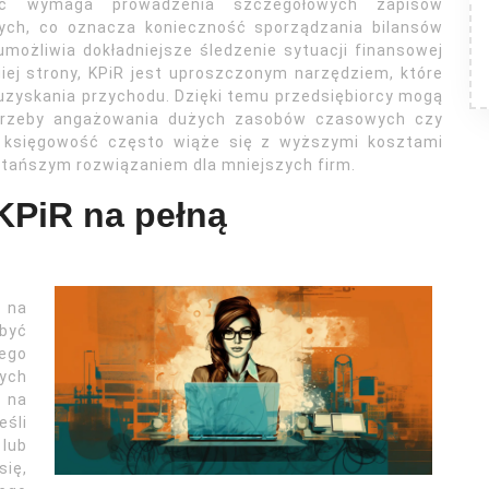
ość wymaga prowadzenia szczegółowych zapisów
wych, co oznacza konieczność sporządzania bilansów
możliwia dokładniejsze śledzenie sytuacji finansowej
iej strony, KPiR jest uproszczonym narzędziem, które
 uzyskania przychodu. Dzięki temu przedsiębiorcy mogą
otrzeby angażowania dużych zasobów czasowych czy
a księgowość często wiąże się z wyższymi kosztami
 tańszym rozwiązaniem dla mniejszych firm.
 KPiR na pełną
w na
 być
ego
ych
 na
eśli
lub
się,