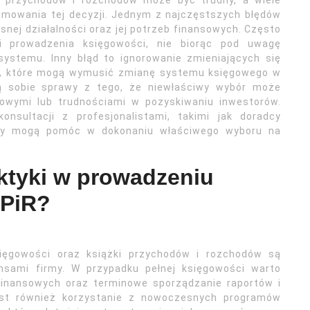
ą przychodów i rozchodów może być trudny, a wiele
jmowania tej decyzji. Jednym z najczęstszych błędów
snej działalności oraz jej potrzeb finansowych. Często
ami prowadzenia księgowości, nie biorąc pod uwagę
ystemu. Inny błąd to ignorowanie zmieniających się
w, które mogą wymusić zmianę systemu księgowego w
ają sobie sprawy z tego, że niewłaściwy wybór może
owymi lub trudnościami w pozyskiwaniu inwestorów.
nsultacji z profesjonalistami, takimi jak doradcy
rzy mogą pomóc w dokonaniu właściwego wyboru na
aktyki w prowadzeniu
KPiR?
sięgowości oraz książki przychodów i rozchodów są
nsami firmy. W przypadku pełnej księgowości warto
finansowych oraz terminowe sporządzanie raportów i
est również korzystanie z nowoczesnych programów