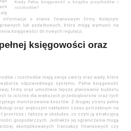
ego
Kiedy Pełna księgowość a książka przychodów i
ach
rozchodów?
rolę
 informacje o stanie finansowym firmy. Kolejnym
prawnych lub podatkowych, które mogą wymusić na
enia księgowości do nowych regulacji.
 pełnej księgowości oraz
chodów i rozchodów mają swoje zalety oraz wady, które
 wyborze odpowiedniego systemu. Pełna księgowość
sowej firmy oraz umożliwia lepsze planowanie budżetu
t to istotne dla większych przedsiębiorstw oraz tych
yjnego monitorowania kosztów. Z drugiej strony pełna
obsługi oraz większym nakładem czasu potrzebnym na
 prostsza i tańsza w obsłudze, co czyni ją atrakcyjną
alności gospodarczych. Jednakże jej ograniczenia mogą
rdziej skomplikowanych transakcji finansowych czy