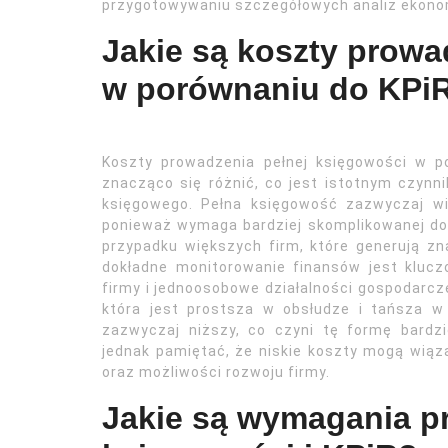
przygotowywaniu szczegółowych analiz ekono
Jakie są koszty prowa
w porównaniu do KPi
Koszty prowadzenia pełnej księgowości w 
znacząco się różnić, co jest istotnym czynn
księgowego. Pełna księgowość zazwyczaj w
ponieważ wymaga bardziej skomplikowanej do
przypadku większych firm, które generują z
dokładne monitorowanie finansów jest kluczo
firmy i jednoosobowe działalności gospodarcz
która jest prostsza w obsłudze i tańsza w
zazwyczaj niższy, co czyni tę formę bardzi
jednak pamiętać, że niskie koszty mogą wiąza
oraz możliwości rozwoju firmy.
Jakie są wymagania p