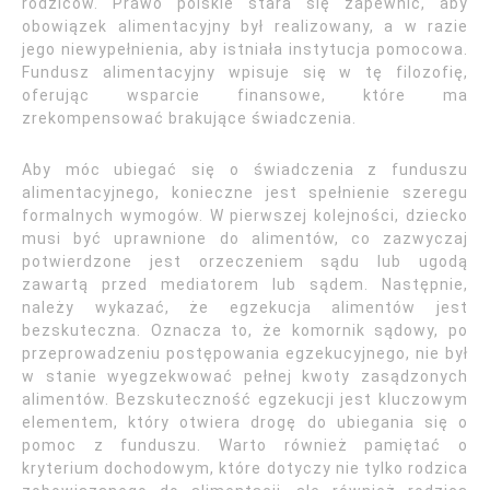
rodziców. Prawo polskie stara się zapewnić, aby
obowiązek alimentacyjny był realizowany, a w razie
jego niewypełnienia, aby istniała instytucja pomocowa.
Fundusz alimentacyjny wpisuje się w tę filozofię,
oferując wsparcie finansowe, które ma
zrekompensować brakujące świadczenia.
Aby móc ubiegać się o świadczenia z funduszu
alimentacyjnego, konieczne jest spełnienie szeregu
formalnych wymogów. W pierwszej kolejności, dziecko
musi być uprawnione do alimentów, co zazwyczaj
potwierdzone jest orzeczeniem sądu lub ugodą
zawartą przed mediatorem lub sądem. Następnie,
należy wykazać, że egzekucja alimentów jest
bezskuteczna. Oznacza to, że komornik sądowy, po
przeprowadzeniu postępowania egzekucyjnego, nie był
w stanie wyegzekwować pełnej kwoty zasądzonych
alimentów. Bezskuteczność egzekucji jest kluczowym
elementem, który otwiera drogę do ubiegania się o
pomoc z funduszu. Warto również pamiętać o
kryterium dochodowym, które dotyczy nie tylko rodzica