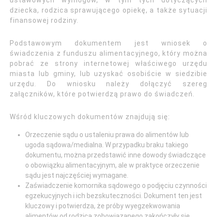
ustawowych wymogów, w tym tych dotyczących
dziecka, rodzica sprawującego opiekę, a także sytuacji
finansowej rodziny.
Podstawowym dokumentem jest wniosek o
świadczenia z funduszu alimentacyjnego, który można
pobrać ze strony internetowej właściwego urzędu
miasta lub gminy, lub uzyskać osobiście w siedzibie
urzędu. Do wniosku należy dołączyć szereg
załączników, które potwierdzą prawo do świadczeń.
Wśród kluczowych dokumentów znajdują się:
Orzeczenie sądu o ustaleniu prawa do alimentów lub
ugoda sądowa/medialna. W przypadku braku takiego
dokumentu, można przedstawić inne dowody świadczące
o obowiązku alimentacyjnym, ale w praktyce orzeczenie
sądu jest najczęściej wymagane.
Zaświadczenie komornika sądowego o podjęciu czynności
egzekucyjnych i ich bezskuteczności. Dokument ten jest
kluczowy i potwierdza, że próby wyegzekwowania
alimentów od rodzica zobowiązanego zakończyły się