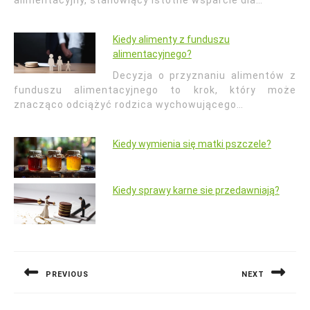
alimentacyjny, stanowiący istotne wsparcie dla…
Kiedy alimenty z funduszu
alimentacyjnego?
Decyzja o przyznaniu alimentów z
funduszu alimentacyjnego to krok, który może
znacząco odciążyć rodzica wychowującego…
Kiedy wymienia się matki pszczele?
Kiedy sprawy karne sie przedawniają?
Nawigacja
wpisu
PREVIOUS
NEXT
Previous
Next
post:
post: