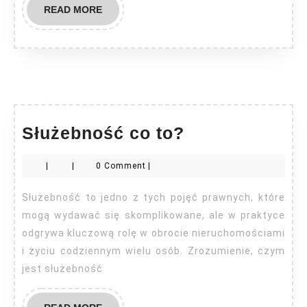
READ
READ MORE
MORE
Służebność
Służebność co to?
co
|
|
0 Comment
|
to?
Służebność to jedno z tych pojęć prawnych, które
mogą wydawać się skomplikowane, ale w praktyce
odgrywa kluczową rolę w obrocie nieruchomościami
i życiu codziennym wielu osób. Zrozumienie, czym
jest służebność