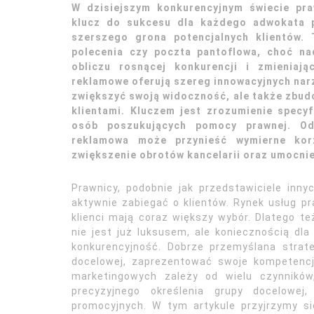
W dzisiejszym konkurencyjnym świecie pr
klucz do sukcesu dla każdego adwokata p
szerszego grona potencjalnych klientów. 
polecenia czy poczta pantoflowa, choć na
obliczu rosnącej konkurencji i zmieniaj
reklamowe oferują szereg innowacyjnych narzę
zwiększyć swoją widoczność, ale także zbudo
klientami. Kluczem jest zrozumienie specy
osób poszukujących pomocy prawnej. Od
reklamowa może przynieść wymierne korz
zwiększenie obrotów kancelarii oraz umocnien
Prawnicy, podobnie jak przedstawiciele in
aktywnie zabiegać o klientów. Rynek usług pr
klienci mają coraz większy wybór. Dlatego t
nie jest już luksusem, ale koniecznością dla 
konkurencyjność. Dobrze przemyślana strat
docelowej, zaprezentować swoje kompetencje
marketingowych zależy od wielu czynników
precyzyjnego określenia grupy docelowej
promocyjnych. W tym artykule przyjrzymy s