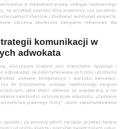
rientowanej w meandrach prawa, unikając nadmiernego
i, na przykład poprzez blog prawniczy czy poradniki,
otencjalnych klientów i zbudować wizerunek eksperta.
ansów odróżnia skuteczne kampanie reklamowe dla
trategii komunikacji w
ych adwokata
owej, kluczowym etapem jest stworzenie spójnego i
n odpowiadać na zidentyfikowane potrzeby i problemy
kreślać unikalne kompetencje i wartości kancelarii.
łatwy do zrozumienia, unikając nadmiernego żargonu
zyściach, jakie klient odniesie ze współpracy, a nie
yskanie należności, ochronę praw własności, uzyskanie
zpieczeństwa prawnego firmy? Jasne zakomunikowanie
ki sposób i za pomocą jakich narzędzi przekaz będzie
ności od profilu klienta i specyfiki świadczonych usług,