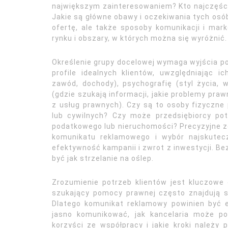
największym zainteresowaniem? Kto najczęści
Jakie są główne obawy i oczekiwania tych osób
ofertę, ale także sposoby komunikacji i mark
rynku i obszary, w których można się wyróżnić.
Określenie grupy docelowej wymaga wyjścia p
profile idealnych klientów, uwzględniając ic
zawód, dochody), psychografię (styl życia, 
(gdzie szukają informacji, jakie problemy praw
z usług prawnych). Czy są to osoby fizyczn
lub cywilnych? Czy może przedsiębiorcy po
podatkowego lub nieruchomości? Precyzyjne 
komunikatu reklamowego i wybór najskutec
efektywność kampanii i zwrot z inwestycji. B
być jak strzelanie na oślep.
Zrozumienie potrzeb klientów jest kluczowe 
szukający pomocy prawnej często znajdują się
Dlatego komunikat reklamowy powinien być e
jasno komunikować, jak kancelaria może p
korzyści ze współpracy i jakie kroki należy