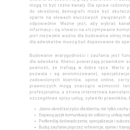
mogą to być różne kanały. Dla spraw rodzinn
do określonej demografii może być skutec
oparte na słowach kluczowych związanych 
odpowiednie. Ważne jest, aby wybrać kanały
informacji i są otwarci na otrzymywanie komu
jest niezwykle ważna dla budowania silnej ma
dla adwokatów muszą być dopasowane do specy
Budowanie wiarygodności i zaufania jest f
dla adwokata. Klienci powierzają prawnikom s
pewność, że trafiają w dobre ręce. Warto p
pozwala i są anonimizowane), specjalizacje,
zadowolonych klientów, opinie online, cert
prawniczych mogą znacząco wzmocnić ten 
profesjonalna, a strona internetowa kancelar
szczegółowe opisy usług, sylwetki prawników, 
Jasno określ korzyści dla klienta, nie tylko cechy 
Dopasuj język komunikacji do odbiorcy, unikaj n
Podkreślaj doświadczenie, specjalizacje i sukces
Buduj zaufanie poprzez referencje, opinie i tran