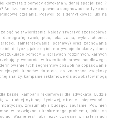
ej korzysta z pomocy adwokata w danej specjalizacji?
? Analiza konkurencji powinna obejmować nie tylko ich
etingowe działania. Pozwoli to zidentyfikować luki na
oza ogólne stwierdzenia. Należy stworzyć szczegółowe
h demografię (wiek, płeć, lokalizacja, wykształcenie,
wartości, zainteresowania, postawy) oraz zachowania
ne ich dotyczą, jakie są ich motywacje do skorzystania
e poszukujące pomocy w sprawach rodzinnych, karnych
trzebujący wsparcia w kwestiach prawa handlowego,
zdefiniowanie tych segmentów pozwoli na dopasowanie
zniejszych kanałów dotarcia, co znacząco zwiększy
ez tej analizy, kampanie reklamowe dla adwokatów mogą
dla każdej kampanii reklamowej dla adwokata. Ludzie
 w trudnej sytuacji życiowej, stresie i niepewności.
mpatyczny, zrozumiały i budzący zaufanie. Powinien
omóc w rozwiązaniu konkretnego problemu, jakie są
 podjąć. Ważne jest, aby język używany w materiałach