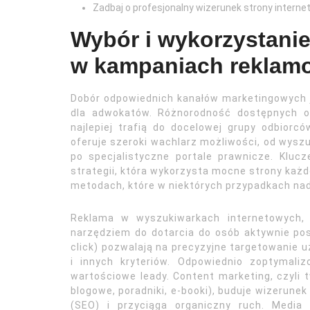
Zadbaj o profesjonalny wizerunek strony internet
Wybór i wykorzystani
w kampaniach reklam
Dobór odpowiednich kanałów marketingowych 
dla adwokatów. Różnorodność dostępnych o
najlepiej trafią do docelowej grupy odbiorcó
oferuje szeroki wachlarz możliwości, od wysz
po specjalistyczne portale prawnicze. Klucz
strategii, która wykorzysta mocne strony każ
metodach, które w niektórych przypadkach na
Reklama w wyszukiwarkach internetowych, 
narzędziem do dotarcia do osób aktywnie po
click) pozwalają na precyzyjne targetowanie u
i innych kryteriów. Odpowiednio zoptymal
wartościowe leady. Content marketing, czyli t
blogowe, poradniki, e-booki), buduje wizerun
(SEO) i przyciąga organiczny ruch. Media 