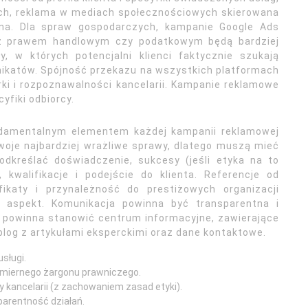
ych, reklama w mediach społecznościowych skierowana
zna. Dla spraw gospodarczych, kampanie Google Ads
z prawem handlowym czy podatkowym będą bardziej
, w których potencjalni klienci faktycznie szukają
nikatów. Spójność przekazu na wszystkich platformach
rki i rozpoznawalności kancelarii. Kampanie reklamowe
fiki odbiorcy.
undamentalnym elementem każdej kampanii reklamowej
woje najbardziej wrażliwe sprawy, dlatego muszą mieć
odkreślać doświadczenie, sukcesy (jeśli etyka na to
 kwalifikacje i podejście do klienta. Referencje od
yfikaty i przynależność do prestiżowych organizacji
aspekt. Komunikacja powinna być transparentna i
ii powinna stanowić centrum informacyjne, zawierające
blog z artykułami eksperckimi oraz dane kontaktowe.
usługi.
admiernego żargonu prawniczego.
y kancelarii (z zachowaniem zasad etyki).
sparentność działań.