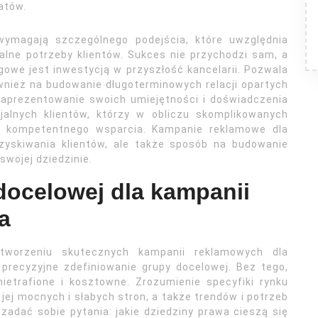
atów.
wymagają szczególnego podejścia, które uwzględnia
lne potrzeby klientów. Sukces nie przychodzi sam, a
owe jest inwestycją w przyszłość kancelarii. Pozwala
ównież na budowanie długoterminowych relacji opartych
 zaprezentowanie swoich umiejętności i doświadczenia
alnych klientów, którzy w obliczu skomplikowanych
i kompetentnego wsparcia. Kampanie reklamowe dla
zyskiwania klientów, ale także sposób na budowanie
swojej dziedzinie.
 docelowej dla kampanii
a
worzeniu skutecznych kampanii reklamowych dla
precyzyjne zdefiniowanie grupy docelowej. Bez tego,
ietrafione i kosztowne. Zrozumienie specyfiki rynku
jej mocnych i słabych stron, a także trendów i potrzeb
 zadać sobie pytania: jakie dziedziny prawa cieszą się