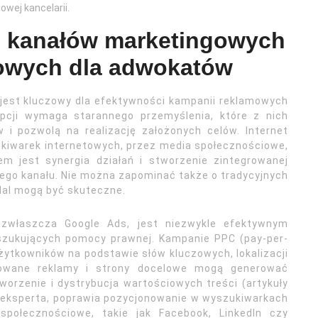
owej kancelarii.
e kanałów marketingowych
owych dla adwokatów
jest kluczowy dla efektywności kampanii reklamowych
pcji wymaga starannego przemyślenia, które z nich
w i pozwolą na realizację założonych celów. Internet
ukiwarek internetowych, przez media społecznościowe,
em jest synergia działań i stworzenie zintegrowanej
dego kanału. Nie można zapominać także o tradycyjnych
dal mogą być skuteczne.
zwłaszcza Google Ads, jest niezwykle efektywnym
szukujących pomocy prawnej. Kampanie PPC (pay-per-
żytkowników na podstawie słów kluczowych, lokalizacji
izowane reklamy i strony docelowe mogą generować
worzenie i dystrybucja wartościowych treści (artykuły
ek eksperta, poprawia pozycjonowanie w wyszukiwarkach
społecznościowe, takie jak Facebook, LinkedIn czy