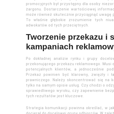
promocyjnych był przystępny dla osoby niezo
żargonu. Dostarczenie wartościowej informacj
może również skutecznie przyciągnąć uwagę p
To właśnie głębokie zrozumienie tych niu
adwokatów od tych przeciętnych.
Tworzenie przekazu i s
kampaniach reklamow
Po dokładnej analizie rynku i grupy docel
przekonującego przekazu reklamowego. Musi o
potencjalnych klientów, a jednocześnie pod
Przekaz powinien być klarowny, zwięzły i 
prawniczego. Należy skoncentrować się na kor
tylko na samym opisie usług. Czy chodzi o odz
sprawiedliwego wyroku, czy zapewnienie be
tych rezultatów jest kluczowe.
Strategia komunikacji powinna określać, w ja
docierał do docelowej grupy odbiorców. W zależ