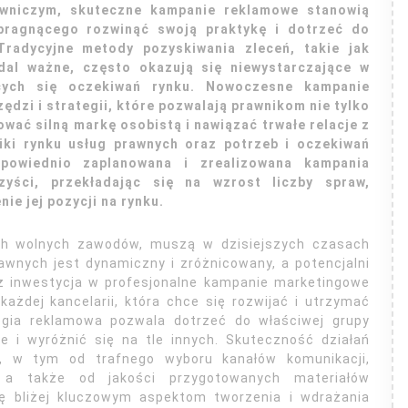
awniczym, skuteczne kampanie reklamowe stanowią
ragnącego rozwinąć swoją praktykę i dotrzeć do
Tradycyjne metody pozyskiwania zleceń, takie jak
dal ważne, często okazują się niewystarczające w
ących się oczekiwań rynku. Nowoczesne kampanie
dzi i strategii, które pozwalają prawnikom nie tylko
wać silną markę osobistą i nawiązać trwałe relacje z
fiki rynku usług prawnych oraz potrzeb i oczekiwań
powiednio zaplanowana i zrealizowana kampania
yści, przekładając się na wzrost liczby spraw,
ie jej pozycji na rynku.
nych wolnych zawodów, muszą w dzisiejszych czasach
awnych jest dynamiczny i zróżnicowany, a potencjalni
eż inwestycja w profesjonalne kampanie marketingowe
każdej kancelarii, która chce się rozwijać i utrzymać
egia reklamowa pozwala dotrzeć do właściwej grupy
 i wyróżnić się na tle innych. Skuteczność działań
, w tym od trafnego wyboru kanałów komunikacji,
, a także od jakości przygotowanych materiałów
ię bliżej kluczowym aspektom tworzenia i wdrażania