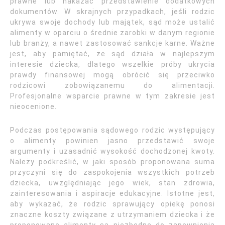
prawne lub nakazać przedstawienie dodatkowych
dokumentów. W skrajnych przypadkach, jeśli rodzic
ukrywa swoje dochody lub majątek, sąd może ustalić
alimenty w oparciu o średnie zarobki w danym regionie
lub branży, a nawet zastosować sankcje karne. Ważne
jest, aby pamiętać, że sąd działa w najlepszym
interesie dziecka, dlatego wszelkie próby ukrycia
prawdy finansowej mogą obrócić się przeciwko
rodzicowi zobowiązanemu do alimentacji.
Profesjonalne wsparcie prawne w tym zakresie jest
nieocenione.
Podczas postępowania sądowego rodzic występujący
o alimenty powinien jasno przedstawić swoje
argumenty i uzasadnić wysokość dochodzonej kwoty.
Należy podkreślić, w jaki sposób proponowana suma
przyczyni się do zaspokojenia wszystkich potrzeb
dziecka, uwzględniając jego wiek, stan zdrowia,
zainteresowania i aspiracje edukacyjne. Istotne jest,
aby wykazać, że rodzic sprawujący opiekę ponosi
znaczne koszty związane z utrzymaniem dziecka i że