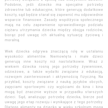
Podobnie, jeśli dziecko ma specjalne potrzeby
zdrowotne lub edukacyjne, które generują dodatkowe
koszty, sąd będzie starał się zapewnić mu odpowiednie
wsparcie finansowe. Zasady współżycia społecznego
mają na celu zapewnienie sprawiedliwego podziału
ciężaru utrzymania dziecka między obojga rodziców,
biorąc pod uwagę ich aktualną sytuację życiową i
moralną.
Wiek dziecka odgrywa znaczącą rolę w ustalaniu
wysokości alimentów. Niemowlęta i małe dzieci
generują inne koszty niż nastolatkowie. Wraz z
wiekiem dziecka rosną jego potrzeby żywieniowe,
odzieżowe, a także wydatki związane z edukacją,
rozwojem zainteresowań i aktywnością fizyczną. Na
przykład, koszty związane z nauką języków obcych,
zajęciami sportowymi czy wyjściami do kina i kina
mogą być znacznie wyższe w przypadku starszych
dzieci. Sąd, analizując potrzebę dziecka, bierze pod
uwagę jego etap rozwoju i wynikające z tego potrzeby.
Dlatego alimenty na dziecko w wieku szkolnym mogą