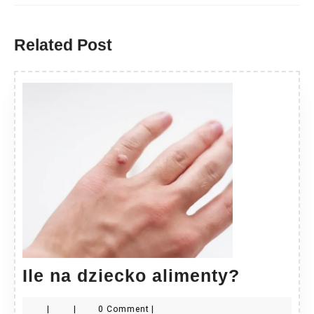
Previous
Next
post:
post:
Related Post
Ile
Ile na dziecko alimenty?
na
|
|
0 Comment
|