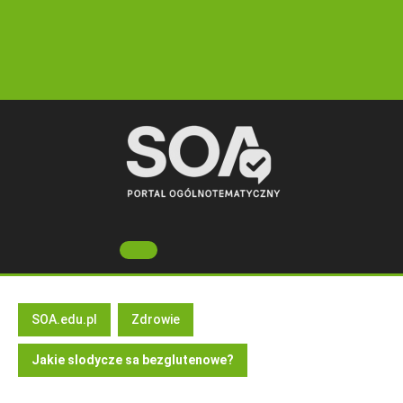
Skip
to
content
Open
Button
SOA.edu.pl
Zdrowie
Jakie slodycze sa bezglutenowe?