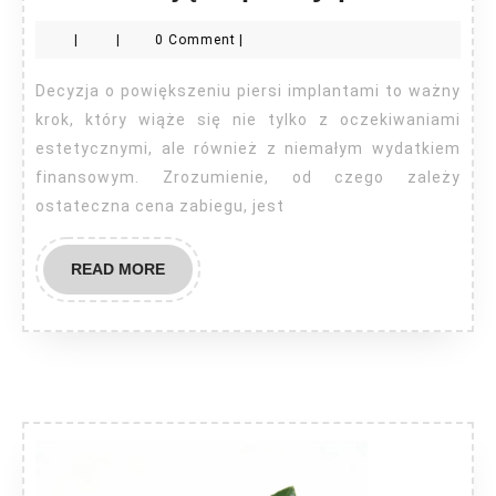
kosz
|
|
0 Comment
|
impl
pier
Decyzja o powiększeniu piersi implantami to ważny
krok, który wiąże się nie tylko z oczekiwaniami
estetycznymi, ale również z niemałym wydatkiem
finansowym. Zrozumienie, od czego zależy
ostateczna cena zabiegu, jest
READ
READ MORE
MORE