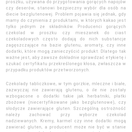
proszku, używana do przygotowania gorących napojów
czy deserów, stanowi bezpieczny wybór dla osób na
diecie bezglutenowej. Problem pojawia się jednak, gdy
mamy do czynienia z produktami, w których kakao jest
tylko jednym ze składników. Producenci gorących
czekolad w proszku czy mieszanek do ciast
czekoladowych często dodają do nich substancje
zagęszczające na bazie glutenu, aromaty, czy inne
dodatki, które mogą zanieczyścić produkt. Dlatego tak
ważne jest, aby zawsze dokładnie sprawdzać etykietę i
szukać certyfikatu przekreślonego kłosa, zwłaszcza w
przypadku produktów przetworzonych.
Czekolady tabliczkowe, w tym gorzkie, mleczne i białe,
zazwyczaj nie zawierają glutenu, o ile nie zostały
wzbogacone o dodatki takie jak herbatniki, płatki
zbożowe (niecertyfikowane jako bezglutenowe), czy
słodycze zawierające gluten. Szczególną ostrożność
należy zachować przy wyborze czekolad
nadziewanych. Kremy, karmel czy inne dodatki mogą
zawierać gluten, a producent może nie być w stanie