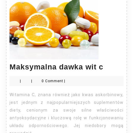
Maksym
Maksymalna dawka wit c
dawka
|
|
0 Comment
|
wit
c
Witamina C, znana również jako kwas askorbinowy,
jest jednym z najpopularniejszych suplementów
diety, cenionym za swoje silne właściwości
antyoksydacyjne i kluczową rolę w funkcjonowaniu
układu odpornościowego. Jej niedobory mogą