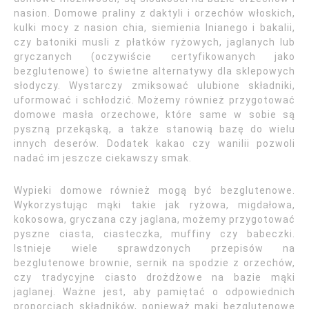
nasion. Domowe praliny z daktyli i orzechów włoskich,
kulki mocy z nasion chia, siemienia lnianego i bakalii,
czy batoniki musli z płatków ryżowych, jaglanych lub
gryczanych (oczywiście certyfikowanych jako
bezglutenowe) to świetne alternatywy dla sklepowych
słodyczy. Wystarczy zmiksować ulubione składniki,
uformować i schłodzić. Możemy również przygotować
domowe masła orzechowe, które same w sobie są
pyszną przekąską, a także stanowią bazę do wielu
innych deserów. Dodatek kakao czy wanilii pozwoli
nadać im jeszcze ciekawszy smak.
Wypieki domowe również mogą być bezglutenowe.
Wykorzystując mąki takie jak ryżowa, migdałowa,
kokosowa, gryczana czy jaglana, możemy przygotować
pyszne ciasta, ciasteczka, muffiny czy babeczki.
Istnieje wiele sprawdzonych przepisów na
bezglutenowe brownie, sernik na spodzie z orzechów,
czy tradycyjne ciasto drożdżowe na bazie mąki
jaglanej. Ważne jest, aby pamiętać o odpowiednich
proporcjach składników, ponieważ mąki bezglutenowe