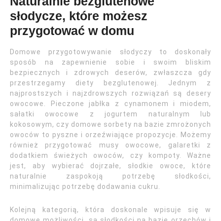
Naturalnie bezglutenowe
słodycze, które możesz
przygotować w domu
Domowe przygotowywanie słodyczy to doskonały
sposób na zapewnienie sobie i swoim bliskim
bezpiecznych i zdrowych deserów, zwłaszcza gdy
przestrzegamy diety bezglutenowej. Jednym z
najprostszych i najzdrowszych rozwiązań są desery
owocowe. Pieczone jabłka z cynamonem i miodem,
sałatki owocowe z jogurtem naturalnym lub
kokosowym, czy domowe sorbety na bazie zmrożonych
owoców to pyszne i orzeźwiające propozycje. Możemy
również przygotować musy owocowe, galaretki z
dodatkiem świeżych owoców, czy kompoty. Ważne
jest, aby wybierać dojrzałe, słodkie owoce, które
naturalnie zaspokoją potrzebę słodkości,
minimalizując potrzebę dodawania cukru.
Kolejną kategorią, która doskonale wpisuje się w
domowe możliwości, są słodkości na bazie orzechów i