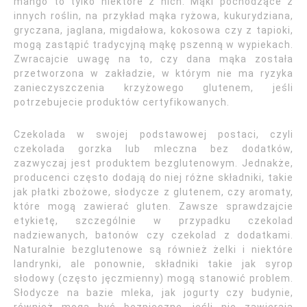
mango to tylko niektóre z nich. Mąki pochodzące z
innych roślin, na przykład mąka ryżowa, kukurydziana,
gryczana, jaglana, migdałowa, kokosowa czy z tapioki,
mogą zastąpić tradycyjną mąkę pszenną w wypiekach.
Zwracajcie uwagę na to, czy dana mąka została
przetworzona w zakładzie, w którym nie ma ryzyka
zanieczyszczenia krzyżowego glutenem, jeśli
potrzebujecie produktów certyfikowanych.
Czekolada w swojej podstawowej postaci, czyli
czekolada gorzka lub mleczna bez dodatków,
zazwyczaj jest produktem bezglutenowym. Jednakże,
producenci często dodają do niej różne składniki, takie
jak płatki zbożowe, słodycze z glutenem, czy aromaty,
które mogą zawierać gluten. Zawsze sprawdzajcie
etykietę, szczególnie w przypadku czekolad
nadziewanych, batonów czy czekolad z dodatkami.
Naturalnie bezglutenowe są również żelki i niektóre
landrynki, ale ponownie, składniki takie jak syrop
słodowy (często jęczmienny) mogą stanowić problem.
Słodycze na bazie mleka, jak jogurty czy budynie,