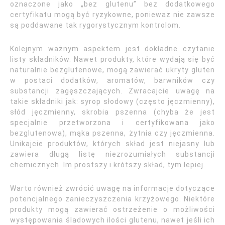
oznaczone jako „bez glutenu” bez dodatkowego
certyfikatu mogą być ryzykowne, ponieważ nie zawsze
są poddawane tak rygorystycznym kontrolom.
Kolejnym ważnym aspektem jest dokładne czytanie
listy składników. Nawet produkty, które wydają się być
naturalnie bezglutenowe, mogą zawierać ukryty gluten
w postaci dodatków, aromatów, barwników czy
substancji zagęszczających. Zwracajcie uwagę na
takie składniki jak: syrop słodowy (często jęczmienny),
słód jęczmienny, skrobia pszenna (chyba że jest
specjalnie przetworzona i certyfikowana jako
bezglutenowa), mąka pszenna, żytnia czy jęczmienna.
Unikajcie produktów, których skład jest niejasny lub
zawiera długą listę niezrozumiałych substancji
chemicznych. Im prostszy i krótszy skład, tym lepiej.
Warto również zwrócić uwagę na informacje dotyczące
potencjalnego zanieczyszczenia krzyżowego. Niektóre
produkty mogą zawierać ostrzeżenie o możliwości
występowania śladowych ilości glutenu, nawet jeśli ich