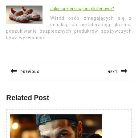
Jakie cukierki są bezglutenowe?
Wśród osób zmagających się z
celiakią lub nietolerancją glutenu,
poszukiwanie bezpiecznych produktów spożywczych
bywa wyzwaniem.…
Nawigacja
wpisu
PREVIOUS
NEXT
Previous
Next
post:
post:
Related Post