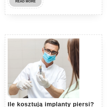
READ
READ MORE
MORE
Ile
Ile kosztują implanty piersi?