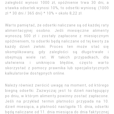
zaległość wynosi 1000 zł, opóźnienie trwa 30 dni, a
stawka odsetek wynosi 10%, to odsetki wyniosą: (1000
zł * 30 dni / 365 dni) * 10% = około 8,22 zł.
Warto pamiętać, że odsetki naliczane są od każdej raty
alimentacyjnej osobno. Jeśli miesięczne alimenty
wynoszą 500 zł i zostały zapłacone z miesięcznym
opóźnieniem, to odsetki będą naliczane od tej kwoty za
każdy dzień zwłoki. Proces ten może stać się
skomplikowany, gdy zaległości są długotrwałe i
obejmują wiele rat. W takich przypadkach, dla
ułatwienia i uniknięcia błędów, często warto
skorzystać z pomocy prawnika lub specjalistycznych
kalkulatorów dostępnych online.
Należy również zwrócić uwagę na moment, od którego
biegną odsetki. Zazwyczaj jest to dzień następujący
po dniu, w którym alimenty powinny zostać zapłacone.
Jeśli na przykład termin płatności przypada na 10.
dzień miesiąca, a płatność nastąpiła 15. dnia, odsetki
będą naliczane od 11. dnia miesiąca do dnia faktycznej