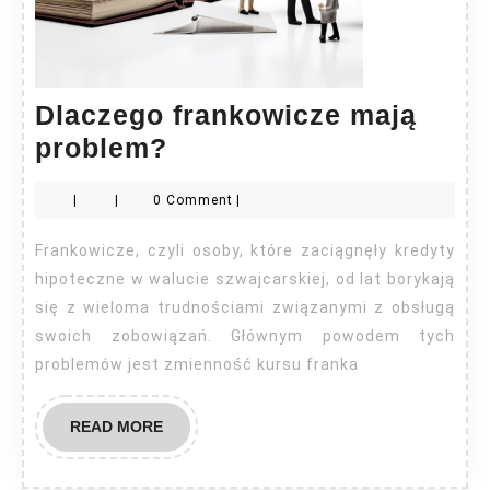
Dlaczego frankowicze mają
Dlaczego
problem?
frankowicze
|
|
0 Comment
|
mają
problem?
Frankowicze, czyli osoby, które zaciągnęły kredyty
hipoteczne w walucie szwajcarskiej, od lat borykają
się z wieloma trudnościami związanymi z obsługą
swoich zobowiązań. Głównym powodem tych
problemów jest zmienność kursu franka
READ
READ MORE
MORE