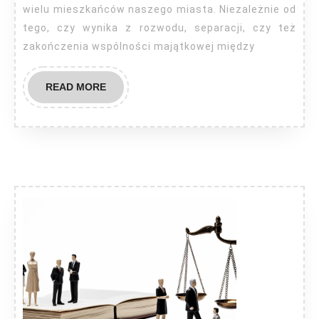
wielu mieszkańców naszego miasta. Niezależnie od
tego, czy wynika z rozwodu, separacji, czy też
zakończenia wspólności majątkowej między
READ
READ MORE
MORE