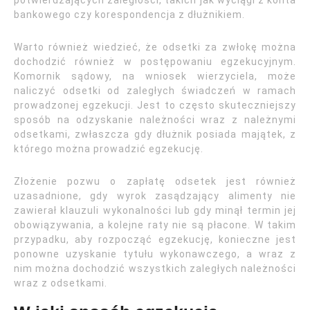
potwierdzających zaległości, takich jak wyciągi z konta
bankowego czy korespondencja z dłużnikiem.
Warto również wiedzieć, że odsetki za zwłokę można
dochodzić również w postępowaniu egzekucyjnym.
Komornik sądowy, na wniosek wierzyciela, może
naliczyć odsetki od zaległych świadczeń w ramach
prowadzonej egzekucji. Jest to często skuteczniejszy
sposób na odzyskanie należności wraz z należnymi
odsetkami, zwłaszcza gdy dłużnik posiada majątek, z
którego można prowadzić egzekucję.
Złożenie pozwu o zapłatę odsetek jest również
uzasadnione, gdy wyrok zasądzający alimenty nie
zawierał klauzuli wykonalności lub gdy minął termin jej
obowiązywania, a kolejne raty nie są płacone. W takim
przypadku, aby rozpocząć egzekucję, konieczne jest
ponowne uzyskanie tytułu wykonawczego, a wraz z
nim można dochodzić wszystkich zaległych należności
wraz z odsetkami.