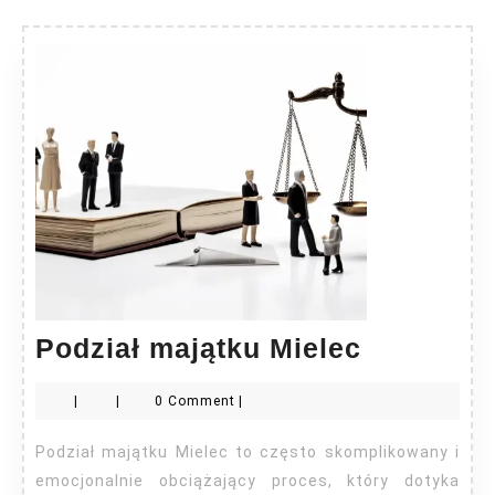
Podział
Podział majątku Mielec
majątku
|
|
0 Comment
|
Mielec
Podział majątku Mielec to często skomplikowany i
emocjonalnie obciążający proces, który dotyka