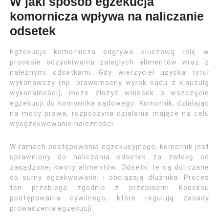
W jaki sposób egzekucja
komornicza wpływa na naliczanie
odsetek
Egzekucja komornicza odgrywa kluczową rolę w
procesie odzyskiwania zaległych alimentów wraz z
należnymi odsetkami. Gdy wierzyciel uzyska tytuł
wykonawczy (np. prawomocny wyrok sądu z klauzulą
wykonalności), może złożyć wniosek o wszczęcie
egzekucji do komornika sądowego. Komornik, działając
na mocy prawa, rozpoczyna działania mające na celu
wyegzekwowanie należności.
W ramach postępowania egzekucyjnego, komornik jest
uprawniony do naliczania odsetek za zwłokę od
zasądzonej kwoty alimentów. Odsetki te są doliczane
do sumy egzekwowanej i obciążają dłużnika. Proces
ten przebiega zgodnie z przepisami Kodeksu
postępowania cywilnego, które regulują zasady
prowadzenia egzekucji.