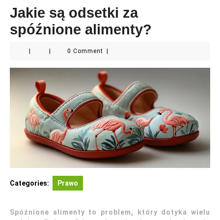
Jakie są odsetki za
spóźnione alimenty?
|
|
0 Comment
|
Categories:
Prawo
Spóźnione alimenty to problem, który dotyka wielu