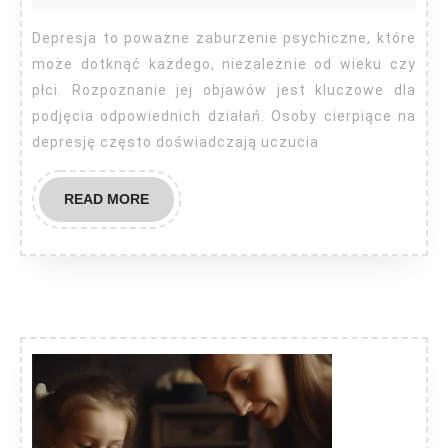
depresja
Depresja to poważne zaburzenie psychiczne, które
może dotknąć każdego, niezależnie od wieku czy
płci. Rozpoznanie jej objawów jest kluczowe dla
podjęcia odpowiednich działań. Osoby cierpiące na
depresję często doświadczają uczucia
READ
READ MORE
MORE