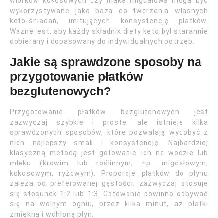
wiórków kokosowych czy mąka migdałowa mogą być
wykorzystywane jako baza do tworzenia własnych
keto-śniadań, imitujących konsystencję płatków.
Ważne jest, aby każdy składnik diety keto był starannie
dobierany i dopasowany do indywidualnych potrzeb.
Jakie są sprawdzone sposoby na
przygotowanie płatków
bezglutenowych?
Przygotowanie płatków bezglutenowych jest
zazwyczaj szybkie i proste, ale istnieje kilka
sprawdzonych sposobów, które pozwalają wydobyć z
nich najlepszy smak i konsystencję. Najbardziej
klasyczną metodą jest gotowanie ich na wodzie lub
mleku (krowim lub roślinnym, np. migdałowym,
kokosowym, ryżowym). Proporcje płatków do płynu
zależą od preferowanej gęstości; zazwyczaj stosuje
się stosunek 1:2 lub 1:3. Gotowanie powinno odbywać
się na wolnym ogniu, przez kilka minut, aż płatki
zmiękną i wchłoną płyn.