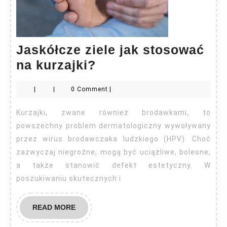
Jaskółcze ziele jak stosować
Jaskółcze
na kurzajki?
ziele
|
|
0 Comment
|
jak
stosować
Kurzajki, zwane również brodawkami, to
na
powszechny problem dermatologiczny wywoływany
kurzajki?
przez wirus brodawczaka ludzkiego (HPV). Choć
zazwyczaj niegroźne, mogą być uciążliwe, bolesne,
a także stanowić defekt estetyczny. W
poszukiwaniu skutecznych i
READ
READ MORE
MORE