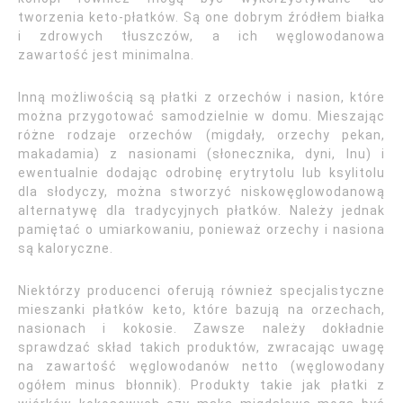
tworzenia keto-płatków. Są one dobrym źródłem białka
i zdrowych tłuszczów, a ich węglowodanowa
zawartość jest minimalna.
Inną możliwością są płatki z orzechów i nasion, które
można przygotować samodzielnie w domu. Mieszając
różne rodzaje orzechów (migdały, orzechy pekan,
makadamia) z nasionami (słonecznika, dyni, lnu) i
ewentualnie dodając odrobinę erytrytolu lub ksylitolu
dla słodyczy, można stworzyć niskowęglowodanową
alternatywę dla tradycyjnych płatków. Należy jednak
pamiętać o umiarkowaniu, ponieważ orzechy i nasiona
są kaloryczne.
Niektórzy producenci oferują również specjalistyczne
mieszanki płatków keto, które bazują na orzechach,
nasionach i kokosie. Zawsze należy dokładnie
sprawdzać skład takich produktów, zwracając uwagę
na zawartość węglowodanów netto (węglowodany
ogółem minus błonnik). Produkty takie jak płatki z