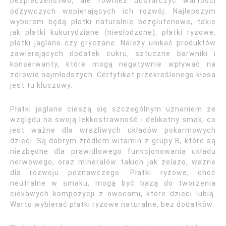
bezpieczeństwo, ale również dostarczyć wartości
odżywczych wspierających ich rozwój. Najlepszym
wyborem będą płatki naturalnie bezglutenowe, takie
jak płatki kukurydziane (niesłodzone), płatki ryżowe,
płatki jaglane czy gryczane. Należy unikać produktów
zawierających dodatek cukru, sztuczne barwniki i
konserwanty, które mogą negatywnie wpływać na
zdrowie najmłodszych. Certyfikat przekreślonego kłosa
jest tu kluczowy.
Płatki jaglane cieszą się szczególnym uznaniem ze
względu na swoją lekkostrawność i delikatny smak, co
jest ważne dla wrażliwych układów pokarmowych
dzieci. Są dobrym źródłem witamin z grupy B, które są
niezbędne dla prawidłowego funkcjonowania układu
nerwowego, oraz minerałów takich jak żelazo, ważne
dla rozwoju poznawczego. Płatki ryżowe, choć
neutralne w smaku, mogą być bazą do tworzenia
ciekawych kompozycji z owocami, które dzieci lubią.
Warto wybierać płatki ryżowe naturalne, bez dodatków.