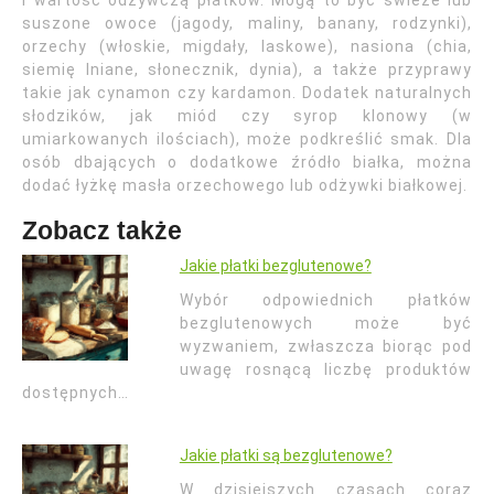
i wartość odżywczą płatków. Mogą to być świeże lub
suszone owoce (jagody, maliny, banany, rodzynki),
orzechy (włoskie, migdały, laskowe), nasiona (chia,
siemię lniane, słonecznik, dynia), a także przyprawy
takie jak cynamon czy kardamon. Dodatek naturalnych
słodzików, jak miód czy syrop klonowy (w
umiarkowanych ilościach), może podkreślić smak. Dla
osób dbających o dodatkowe źródło białka, można
dodać łyżkę masła orzechowego lub odżywki białkowej.
Zobacz także
Jakie płatki bezglutenowe?
Wybór odpowiednich płatków
bezglutenowych może być
wyzwaniem, zwłaszcza biorąc pod
uwagę rosnącą liczbę produktów
dostępnych…
Jakie płatki są bezglutenowe?
W dzisiejszych czasach coraz