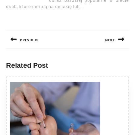
coraz bardziej popularne w diecie
osób, które cierpią na celiakię lub…
Nawigacja
wpisu
PREVIOUS
NEXT
Previous
Next
post:
post:
Related Post