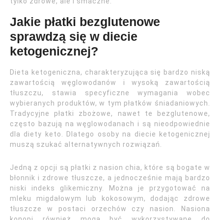
tylko zdrowe, ale i smaczne.
Jakie płatki bezglutenowe
sprawdzą się w diecie
ketogenicznej?
Dieta ketogeniczna, charakteryzująca się bardzo niską
zawartością węglowodanów i wysoką zawartością
tłuszczu, stawia specyficzne wymagania wobec
wybieranych produktów, w tym płatków śniadaniowych.
Tradycyjne płatki zbożowe, nawet te bezglutenowe,
często bazują na węglowodanach i są nieodpowiednie
dla diety keto. Dlatego osoby na diecie ketogenicznej
muszą szukać alternatywnych rozwiązań.
Jedną z opcji są płatki z nasion chia, które są bogate w
błonnik i zdrowe tłuszcze, a jednocześnie mają bardzo
niski indeks glikemiczny. Można je przygotować na
mleku migdałowym lub kokosowym, dodając zdrowe
tłuszcze w postaci orzechów czy nasion. Nasiona
konopi również mogą być wykorzystywane do