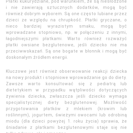
Płatki kukurydziane, pod warunkiem, że są niesłodzone
i nie zawierają sztucznych dodatków, mogą być
również dobrym wyborem. Są one często lubiane przez
dzieci ze względu na chrupkość. Płatki gryczane, o
nieco bardziej wyrazistym smaku, mogą być
wprowadzane stopniowo, np. w połączeniu z innymi,
łagodniejszymi płatkami. Warto również rozważyć
płatki owsiane bezglutenowe, jeśli dziecko nie ma
przeciwwskazań. Są one bogate w błonnik i mogą być
doskonałym źródłem energii.
Kluczowe jest również obserwowanie reakcji dziecka
na nowy produkt i stopniowe wprowadzanie go do diety.
Zawsze warto konsultować się z pediatrą lub
dietetykiem w przypadku wątpliwości dotyczących
żywienia dziecka, zwłaszcza jeśli dziecko wymaga
specjalistycznej diety bezglutenowej. Możliwość
przygotowania płatków z mlekiem (krowim lub
roślinnym), jogurtem, świeżymi owocami lub odrobiną
miodu (dla dzieci powyżej 1. roku życia) sprawia, że
śniadanie z płatkami bezglutenowymi staje się nie