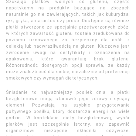
Szukając płatków wolnych od glutenu, często
napotykamy na produkty bazujące na zbożach
naturalnie go nie zawierających, takich jak kukurydza,
ryż, gryka, amarantus czy proso. Dostępne są również
płatki stworzone ze specjalnie przetworzonych zbóż,
w których zawartość glutenu została zredukowana do
poziomu uznawanego za bezpieczny dla osób z
celiakią lub nadwrażliwością na gluten. Kluczowe jest
zwrócenie uwagi na certyfikaty i oznaczenia na
opakowaniu, które gwarantują brak glutenu.
Różnorodność dostępnych opcji sprawia, że każdy
może znaleźć coś dla siebie, niezależnie od preferencji
smakowych czy wymagań dietetycznych.
Śniadanie to najważniejszy posiłek dnia, a płatki
bezglutenowe mogą stanowić jego zdrowy i sycący
element. Pozwalają na szybkie przygotowanie
pożywnego posiłku, który dostarcza energii na wiele
godzin. W kontekście diety bezglutenowej, wybór
płatków jest szczególnie istotny, aby zapewnić
organizmowi niezbędne składniki odżywcze,