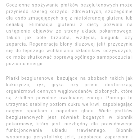
Codzienne spożywanie płatków bezglutenowych może
przynieść szereg korzyści zdrowotnych, szczególnie
dla osób zmagających się z nietolerancją glutenu lub
celiakią. Eliminacja glutenu z diety pozwala na
ustąpienie objawów ze strony układu pokarmowego,
takich jak bóle brzucha, wzdęcia, biegunki czy
zaparcia. Regeneracja błony śluzowej jelit przyczynia
się do lepszego wchłaniania składników odżywczych,
co może skutkować poprawą ogólnego samopoczucia i
poziomu energii.
Płatki bezglutenowe, bazujące na zbożach takich jak
kukurydza, ryż, gryka czy proso, dostarczają
organizmowi cennych węglowodanów złożonych, które
są źródłem powolnie uwalnianej energii. Pomaga to
utrzymać stabilny poziom cukru we krwi, zapobiegając
nagłym spadkom i napadom głodu. Wiele płatków
bezglutenowych jest również bogatych w błonnik
pokarmowy, który jest niezbędny dla prawidłowego
funkcjonowania układu trawiennego. Błonnik
wspomaga perystaltykę jelit, zapobiega zaparciom i