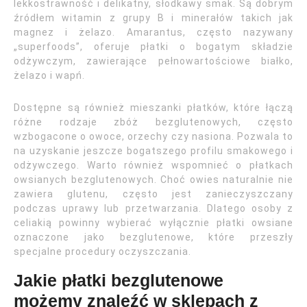
lekkostrawność i delikatny, słodkawy smak. Są dobrym
źródłem witamin z grupy B i minerałów takich jak
magnez i żelazo. Amarantus, często nazywany
„superfoods”, oferuje płatki o bogatym składzie
odżywczym, zawierające pełnowartościowe białko,
żelazo i wapń.
Dostępne są również mieszanki płatków, które łączą
różne rodzaje zbóż bezglutenowych, często
wzbogacone o owoce, orzechy czy nasiona. Pozwala to
na uzyskanie jeszcze bogatszego profilu smakowego i
odżywczego. Warto również wspomnieć o płatkach
owsianych bezglutenowych. Choć owies naturalnie nie
zawiera glutenu, często jest zanieczyszczany
podczas uprawy lub przetwarzania. Dlatego osoby z
celiakią powinny wybierać wyłącznie płatki owsiane
oznaczone jako bezglutenowe, które przeszły
specjalne procedury oczyszczania.
Jakie płatki bezglutenowe
możemy znaleźć w sklepach z