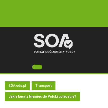
Skip
to
content
Open
Button
SOA.edu.pl
Transport
Jakie busy z Niemiec do Polski polecacie?