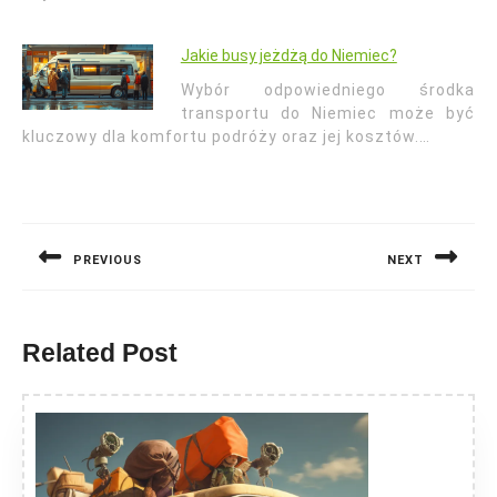
Jakie busy jeżdżą do Niemiec?
Wybór odpowiedniego środka
transportu do Niemiec może być
kluczowy dla komfortu podróży oraz jej kosztów.…
Nawigacja
wpisu
PREVIOUS
NEXT
Previous
Next
post:
post:
Related Post