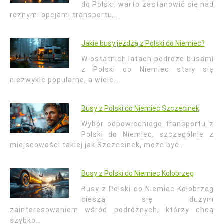
do Polski, warto zastanowić się nad
różnymi opcjami transportu,…
Jakie busy jeżdżą z Polski do Niemiec?
W ostatnich latach podróże busami
z Polski do Niemiec stały się
niezwykle popularne, a wiele…
Busy z Polski do Niemiec Szczecinek
Wybór odpowiedniego transportu z
Polski do Niemiec, szczególnie z
miejscowości takiej jak Szczecinek, może być…
Busy z Polski do Niemiec Kołobrzeg
Busy z Polski do Niemiec Kołobrzeg
cieszą się dużym
zainteresowaniem wśród podróżnych, którzy chcą
szybko…