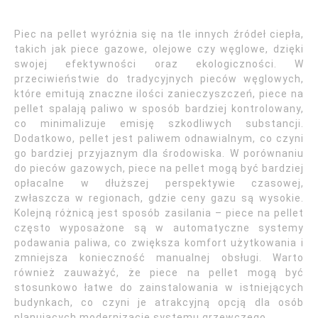
Piec na pellet wyróżnia się na tle innych źródeł ciepła,
takich jak piece gazowe, olejowe czy węglowe, dzięki
swojej efektywności oraz ekologiczności. W
przeciwieństwie do tradycyjnych pieców węglowych,
które emitują znaczne ilości zanieczyszczeń, piece na
pellet spalają paliwo w sposób bardziej kontrolowany,
co minimalizuje emisję szkodliwych substancji.
Dodatkowo, pellet jest paliwem odnawialnym, co czyni
go bardziej przyjaznym dla środowiska. W porównaniu
do pieców gazowych, piece na pellet mogą być bardziej
opłacalne w dłuższej perspektywie czasowej,
zwłaszcza w regionach, gdzie ceny gazu są wysokie.
Kolejną różnicą jest sposób zasilania – piece na pellet
często wyposażone są w automatyczne systemy
podawania paliwa, co zwiększa komfort użytkowania i
zmniejsza konieczność manualnej obsługi. Warto
również zauważyć, że piece na pellet mogą być
stosunkowo łatwe do zainstalowania w istniejących
budynkach, co czyni je atrakcyjną opcją dla osób
planujących modernizację systemu grzewczego.