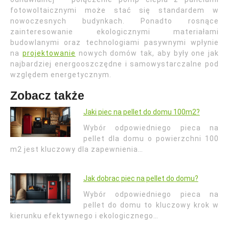
fotowoltaicznymi może stać się standardem w
nowoczesnych budynkach. Ponadto rosnące
zainteresowanie ekologicznymi materiałami
budowlanymi oraz technologiami pasywnymi wpłynie
na
projektowanie
nowych domów tak, aby były one jak
najbardziej energooszczędne i samowystarczalne pod
względem energetycznym.
Zobacz także
Jaki piec na pellet do domu 100m2?
Wybór odpowiedniego pieca na
pellet dla domu o powierzchni 100
m2 jest kluczowy dla zapewnienia…
Jak dobrac piec na pellet do domu?
Wybór odpowiedniego pieca na
pellet do domu to kluczowy krok w
kierunku efektywnego i ekologicznego…