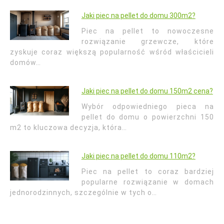
Jaki piec na pellet do domu 300m2?
Piec na pellet to nowoczesne
rozwiązanie grzewcze, które
zyskuje coraz większą popularność wśród właścicieli
domów…
Jaki piec na pellet do domu 150m2 cena?
Wybór odpowiedniego pieca na
pellet do domu o powierzchni 150
m2 to kluczowa decyzja, która…
Jaki piec na pellet do domu 110m2?
Piec na pellet to coraz bardziej
popularne rozwiązanie w domach
jednorodzinnych, szczególnie w tych o…
Nawigacja