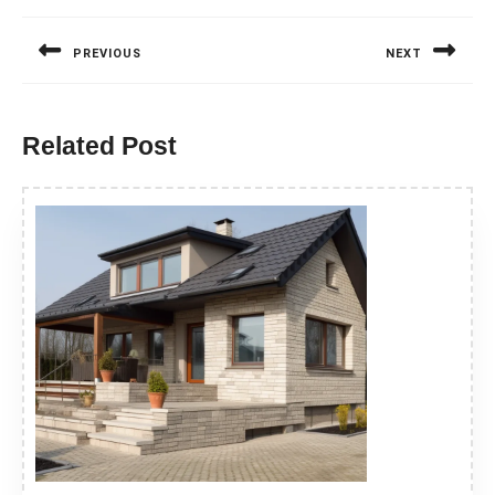
wpisu
PREVIOUS
NEXT
Previous
Next
post:
post:
Related Post