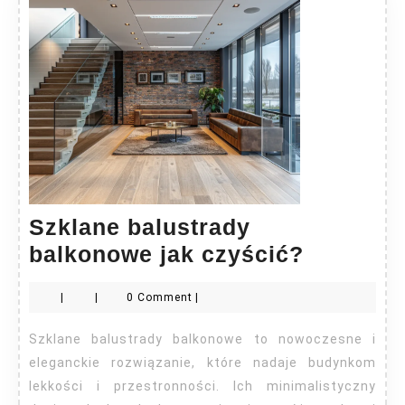
Szklane balustrady
Szklane
balkonowe jak czyścić?
balustra
|
|
0 Comment
|
balkono
jak
Szklane balustrady balkonowe to nowoczesne i
czyścić?
eleganckie rozwiązanie, które nadaje budynkom
lekkości i przestronności. Ich minimalistyczny