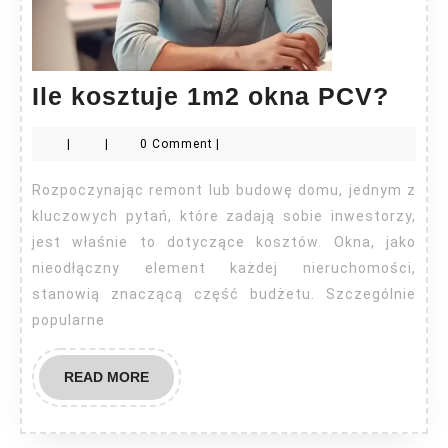
Ile
Ile kosztuje 1m2 okna PCV?
kosz
|
|
0 Comment
|
1m2
okn
Rozpoczynając remont lub budowę domu, jednym z
PCV
kluczowych pytań, które zadają sobie inwestorzy,
jest właśnie to dotyczące kosztów. Okna, jako
nieodłączny element każdej nieruchomości,
stanowią znaczącą część budżetu. Szczególnie
popularne
READ
READ MORE
MORE