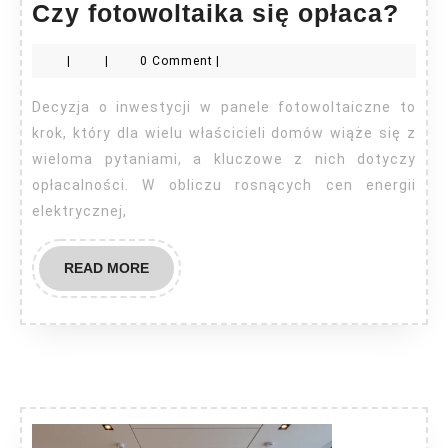
Czy
Czy fotowoltaika się opłaca?
fot
|
|
0 Comment
|
się
opł
Decyzja o inwestycji w panele fotowoltaiczne to
krok, który dla wielu właścicieli domów wiąże się z
wieloma pytaniami, a kluczowe z nich dotyczy
opłacalności. W obliczu rosnących cen energii
elektrycznej,
READ
READ MORE
MORE