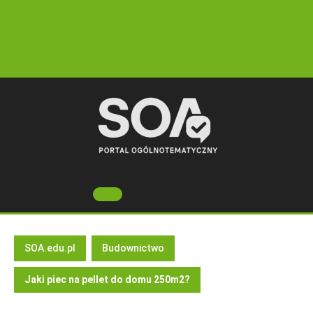
Skip
to
content
Open
Button
SOA.edu.pl
Budownictwo
Jaki piec na pellet do domu 250m2?