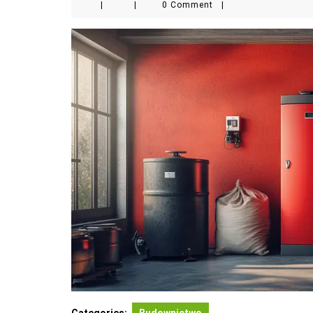
|
|
0 Comment
|