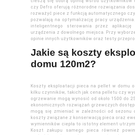
cieszą się dobrą opinią wśród użytkowników 
czy Defro oferują różnorodne rozwiązania do
rozważyć piece z funkcją automatycznego czy
pozwalają na optymalizację pracy urządzenia
inteligentnego sterowania przez aplikacj
urządzenia z dowolnego miejsca. Przy wyborz
opinie innych użytkowników oraz testy przepr
Jakie są koszty eksplo
domu 120m2?
Koszty eksploatacji pieca na pellet w domu 
kilku czynników, takich jak cena pelletu czy 
ogrzewanie mogą wynosić od około 1500 do 2500
ekonomicznych rozwiązań grzewczych dostępny
mogą się zmieniać w zależności od sezonu o
koszty związane z konserwacją pieca oraz ew
wymienników ciepła to istotny element utrzym
Koszt zakupu samego pieca również powin