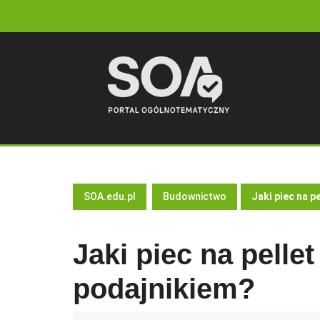
Skip
to
content
SOA.edu.pl
Budownictwo
Jaki piec na 
Jaki piec na pell
podajnikiem?