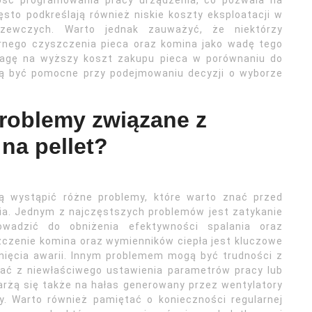
wość programowania pracy urządzenia, co pozwala na
sto podkreślają również niskie koszty eksploatacji w
zewczych. Warto jednak zauważyć, że niektórzy
rnego czyszczenia pieca oraz komina jako wadę tego
uwagę na wyższy koszt zakupu pieca w porównaniu do
ą być pomocne przy podejmowaniu decyzji o wyborze
problemy związane z
na pellet?
ą wystąpić różne problemy, które warto znać przed
nia. Jednym z najczęstszych problemów jest zatykanie
owadzić do obniżenia efektywności spalania oraz
zczenie komina oraz wymienników ciepła jest kluczowe
knięcia awarii. Innym problemem mogą być trudności z
ać z niewłaściwego ustawienia parametrów pracy lub
karżą się także na hałas generowany przez wentylatory
y. Warto również pamiętać o konieczności regularnej