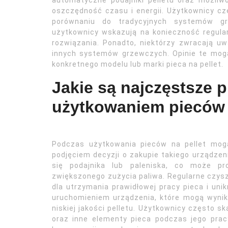
automatyczne podajniki pelletu oraz możli
oszczędność czasu i energii. Użytkownicy czę
porównaniu do tradycyjnych systemów gr
użytkownicy wskazują na konieczność regula
rozwiązania. Ponadto, niektórzy zwracają 
innych systemów grzewczych. Opinie te mog
konkretnego modelu lub marki pieca na pellet.
Jakie są najczęstsze 
użytkowaniem pieców 
Podczas użytkowania pieców na pellet mog
podjęciem decyzji o zakupie takiego urządze
się podajnika lub paleniska, co może pr
zwiększonego zużycia paliwa. Regularne czys
dla utrzymania prawidłowej pracy pieca i uni
uruchomieniem urządzenia, które mogą wynik
niskiej jakości pelletu. Użytkownicy często s
oraz inne elementy pieca podczas jego prac