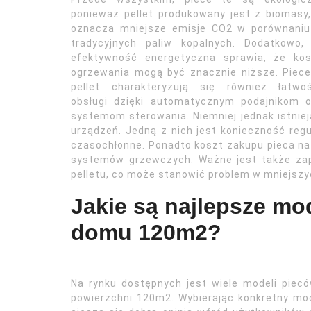
ponieważ pellet produkowany jest z biomasy
oznacza mniejsze emisje CO2 w porównaniu
tradycyjnych paliw kopalnych. Dodatkowo, 
efektywność energetyczna sprawia, że kos
ogrzewania mogą być znacznie niższe. Piec
pellet charakteryzują się również łatwoś
obsługi dzięki automatycznym podajnikom o
systemom sterowania. Niemniej jednak istni
urządzeń. Jedną z nich jest konieczność reg
czasochłonne. Ponadto koszt zakupu pieca na
systemów grzewczych. Ważne jest także za
pelletu, co może stanowić problem w mniejsz
Jakie są najlepsze mo
domu 120m2?
Na rynku dostępnych jest wiele modeli piec
powierzchni 120m2. Wybierając konkretny mo