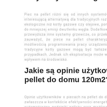
Piec na pellet różni się od innych syste
interesującą alternatywą dla tradycyjnych roz
ekologiczne niż kotły gazowe czy olejowe, po
do mniejszej emisji dwutlenku węgla. Dodatko
przewyższa inne systemy grzewcze, co przekł
zauważyć, że piece na pellet charakter
możliwością programowania pracy urządzenia,
tradycyjne kotły gazowe mogą być tańsze 
przypadkach. Jednak ich eksploatacja może 
wpływem na środowisko.
Jakie są opinie użytk
pellet do domu 120m2
Opinie użytkowników o piecach na pellet do
zwłaszcza w kontekście efektywności energet