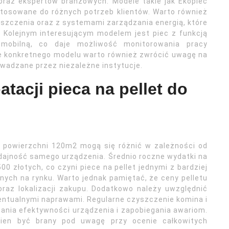
oraz ekspertów branżowych. Modele takie jak Ekopiec
stosowane do różnych potrzeb klientów. Warto również
szczenia oraz z systemami zarządzania energią, które
. Kolejnym interesującym modelem jest piec z funkcją
ę mobilną, co daje możliwość monitorowania pracy
e konkretnego modelu warto również zwrócić uwagę na
owadzane przez niezależne instytucje.
atacji pieca na pellet do
o powierzchni 120m2 mogą się różnić w zależności od
wydajność samego urządzenia. Średnio roczne wydatki na
 złotych, co czyni piece na pellet jednymi z bardziej
ch na rynku. Warto jednak pamiętać, że ceny pelletu
raz lokalizacji zakupu. Dodatkowo należy uwzględnić
entualnymi naprawami. Regularne czyszczenie komina i
ania efektywności urządzenia i zapobiegania awariom.
ien być brany pod uwagę przy ocenie całkowitych