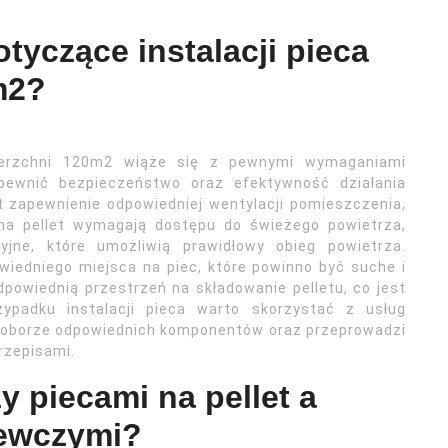
tyczące instalacji pieca
m2?
ierzchni 120m2 wiąże się z pewnymi wymaganiami
apewnić bezpieczeństwo oraz efektywność działania
t zapewnienie odpowiedniej wentylacji pomieszczenia,
 na pellet wymagają dostępu do świeżego powietrza,
jne, które umożliwią prawidłowy obieg powietrza.
iedniego miejsca na piec, które powinno być suche i
powiednią przestrzeń na składowanie pelletu, co jest
ypadku instalacji pieca warto skorzystać z usług
 doborze odpowiednich komponentów oraz przeprowadzi
rzepisami.
y piecami na pellet a
zewczymi?