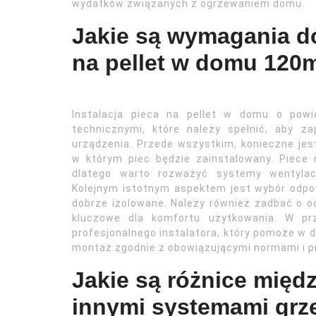
wydatków związanych z ogrzewaniem domu.
Jakie są wymagania do
na pellet w domu 120
Instalacja pieca na pellet w domu o pow
technicznymi, które należy spełnić, aby z
urządzenia. Przede wszystkim, konieczne jes
w którym piec będzie zainstalowany. Piece
dlatego warto rozważyć systemy wentylacy
Kolejnym istotnym aspektem jest wybór odpow
dobrze izolowane. Należy również zadbać o od
kluczowe dla komfortu użytkowania. W prz
profesjonalnego instalatora, który pomoże w
montaż zgodnie z obowiązującymi normami i p
Jakie są różnice międz
innymi systemami gr