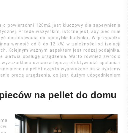
u o powierzchni 120m2 jest kluczowy dla zapewnienia
ycznej. Przede wszystkim, istotne jest, aby piec miał
być dostosowana do specyfiki budynku. W przypadku
na wynosić od 8 do 12 kW, w zależności od izolacji
ch. Kolejnym ważnym aspektem jest rodzaj podajnika,
e ułatwia obsługę urządzenia. Warto również zwrócić
 wyższa klasa oznacza lepszą efektywność spalania i
esne piece na pellet często wyposażone są w systemy
zanie pracą urządzenia, co jest dużym udogodnieniem
 pieców na pellet do domu
2 ma
mów.
ne,