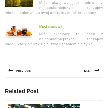
Miód akacjowy jest jednym z
najpopularniejszych rodzajów
miodu, cenionym za swój delikatny smak oraz jasny…
Miód akacjowy
Miód akacjowy to jeden z
najpopularniejszych rodzajów
miodu, który cieszy się dużym uznaniem nie tylko…
Nawigacja
wpisu
PREVIOUS
NEXT
Previous
Next
post:
post:
Related Post