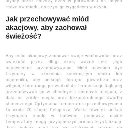
płynny przez dłuższy czas w porównaniu do innych
rodzajów miodu, co czyni go wygodnym w użyciu.
Jak przechowywać miód
akacjowy, aby zachował
świeżość?
Aby miód akacjowy zachował swoje właściwości oraz
świeżość przez długi czas, ważne jest jego
odpowiednie przechowywanie. Miód powinien być
trzymany w szczelnie zamkniętym słoiku lub
pojemniku, aby uniknąć dostępu powietrza oraz
wilgoci, które mogą prowadzić do fermentacji. Najlepiej
przechowywać go w chłodnym i ciemnym miejscu, z
dala od źródeł ciepła oraz bezpośredniego światła
słonecznego. Optymalna temperatura przechowywania
to około 20 stopni Celsjusza. Warto również unikać
trzymania miodu w lodówce, ponieważ niskie
temperatury mogą przyspieszyć proces krystalizacji.
Jeśli jednak miód już skrystalizował, można go