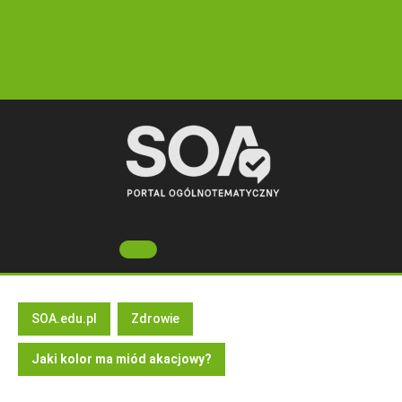
Skip
to
content
Open
Button
SOA.edu.pl
Zdrowie
Jaki kolor ma miód akacjowy?