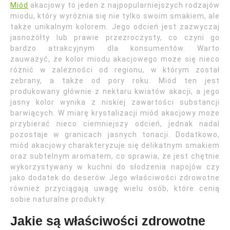
Miód
akacjowy to jeden z najpopularniejszych rodzajów
miodu, który wyróżnia się nie tylko swoim smakiem, ale
także unikalnym kolorem. Jego odcień jest zazwyczaj
jasnożółty lub prawie przezroczysty, co czyni go
bardzo atrakcyjnym dla konsumentów. Warto
zauważyć, że kolor miodu akacjowego może się nieco
różnić w zależności od regionu, w którym został
zebrany, a także od pory roku. Miód ten jest
produkowany głównie z nektaru kwiatów akacji, a jego
jasny kolor wynika z niskiej zawartości substancji
barwiących. W miarę krystalizacji miód akacjowy może
przybierać nieco ciemniejszy odcień, jednak nadal
pozostaje w granicach jasnych tonacji. Dodatkowo,
miód akacjowy charakteryzuje się delikatnym smakiem
oraz subtelnym aromatem, co sprawia, że jest chętnie
wykorzystywany w kuchni do słodzenia napojów czy
jako dodatek do deserów. Jego właściwości zdrowotne
również przyciągają uwagę wielu osób, które cenią
sobie naturalne produkty.
Jakie są właściwości zdrowotne