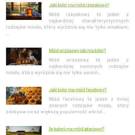
Jaki kolor ma miód rzepakowy?
Miód rzepakowy to jeden z
najbardziej charakterystycznych
rodzajów miodu, który wyróżnia się nie tylko smakiem,
…
Miód wrzosowy jaki ma kolor?
Miód wrzosowy to jeden z
najbardziej cenionych rodzajów
miodu, który wyróżnia się nie tylko swoim…
Jaki kolor ma miód faceliowy?
Miód faceliowy to jeden z mniej
znanych rodzajów miodu, który
zdobywa coraz większą popularność wśród…
Ile kalorii ma miód akacjowy?