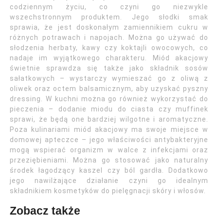
codziennym życiu, co czyni go niezwykle
wszechstronnym produktem. Jego słodki smak
sprawia, że jest doskonałym zamiennikiem cukru w
różnych potrawach i napojach. Można go używać do
słodzenia herbaty, kawy czy koktajli owocowych, co
nadaje im wyjątkowego charakteru. Miód akacjowy
świetnie sprawdza się także jako składnik sosów
sałatkowych – wystarczy wymieszać go z oliwą z
oliwek oraz octem balsamicznym, aby uzyskać pyszny
dressing. W kuchni można go również wykorzystać do
pieczenia – dodanie miodu do ciasta czy muffinek
sprawi, że będą one bardziej wilgotne i aromatyczne.
Poza kulinariami miód akacjowy ma swoje miejsce w
domowej apteczce – jego właściwości antybakteryjne
mogą wspierać organizm w walce z infekcjami oraz
przeziębieniami. Można go stosować jako naturalny
środek łagodzący kaszel czy ból gardła. Dodatkowo
jego nawilżające działanie czyni go idealnym
składnikiem kosmetyków do pielęgnacji skóry i włosów.
Zobacz także