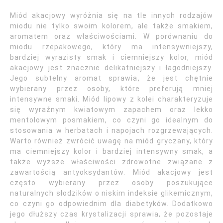
Miód akacjowy wyróżnia się na tle innych rodzajów
miodu nie tylko swoim kolorem, ale także smakiem,
aromatem oraz właściwościami. W porównaniu do
miodu rzepakowego, który ma intensywniejszy,
bardziej wyrazisty smak i ciemniejszy kolor, miód
akacjowy jest znacznie delikatniejszy i łagodniejszy.
Jego subtelny aromat sprawia, że jest chętnie
wybierany przez osoby, które preferują mniej
intensywne smaki. Miód lipowy z kolei charakteryzuje
się wyraźnym kwiatowym zapachem oraz lekko
mentolowym posmakiem, co czyni go idealnym do
stosowania w herbatach i napojach rozgrzewających.
Warto również zwrócić uwagę na miód gryczany, który
ma ciemniejszy kolor i bardziej intensywny smak, a
także wyższe właściwości zdrowotne związane z
zawartością antyoksydantów. Miód akacjowy jest
często wybierany przez osoby poszukujące
naturalnych słodzików o niskim indeksie glikemicznym,
co czyni go odpowiednim dla diabetyków. Dodatkowo
jego dłuższy czas krystalizacji sprawia, że pozostaje