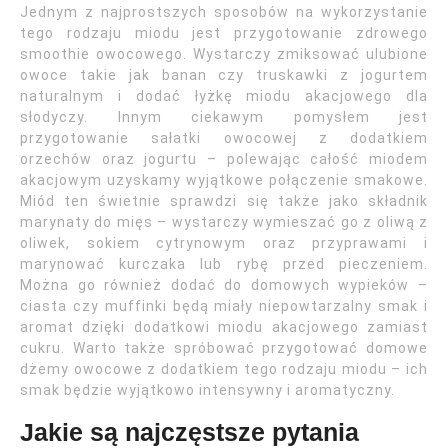
Jednym z najprostszych sposobów na wykorzystanie
tego rodzaju miodu jest przygotowanie zdrowego
smoothie owocowego. Wystarczy zmiksować ulubione
owoce takie jak banan czy truskawki z jogurtem
naturalnym i dodać łyżkę miodu akacjowego dla
słodyczy. Innym ciekawym pomysłem jest
przygotowanie sałatki owocowej z dodatkiem
orzechów oraz jogurtu – polewając całość miodem
akacjowym uzyskamy wyjątkowe połączenie smakowe.
Miód ten świetnie sprawdzi się także jako składnik
marynaty do mięs – wystarczy wymieszać go z oliwą z
oliwek, sokiem cytrynowym oraz przyprawami i
marynować kurczaka lub rybę przed pieczeniem.
Można go również dodać do domowych wypieków –
ciasta czy muffinki będą miały niepowtarzalny smak i
aromat dzięki dodatkowi miodu akacjowego zamiast
cukru. Warto także spróbować przygotować domowe
dżemy owocowe z dodatkiem tego rodzaju miodu – ich
smak będzie wyjątkowo intensywny i aromatyczny.
Jakie są najczęstsze pytania