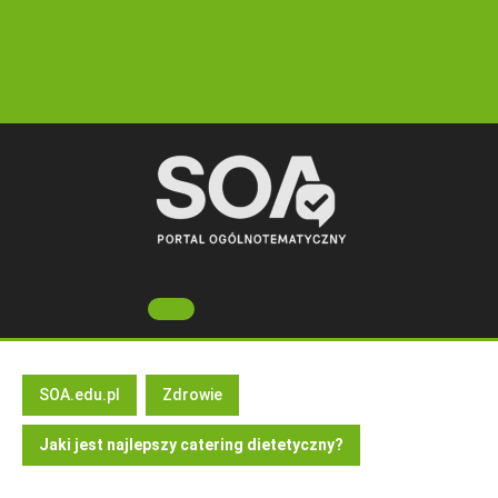
Skip
to
content
Open
Button
SOA.edu.pl
Zdrowie
Jaki jest najlepszy catering dietetyczny?