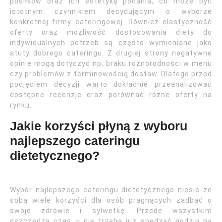
posiłków oraz ich estetykę podania, co może być
istotnym czynnikiem decydującym o wyborze
konkretnej firmy cateringowej. Również elastyczność
oferty oraz możliwość dostosowania diety do
indywidualnych potrzeb są często wymieniane jako
atuty dobrego cateringu. Z drugiej strony negatywne
opinie mogą dotyczyć np. braku różnorodności w menu
czy problemów z terminowością dostaw. Dlatego przed
podjęciem decyzji warto dokładnie przeanalizować
dostępne recenzje oraz porównać różne oferty na
rynku.
Jakie korzyści płyną z wyboru
najlepszego cateringu
dietetycznego?
Wybór najlepszego cateringu dietetycznego niesie ze
sobą wiele korzyści dla osób pragnących zadbać o
swoje zdrowie i sylwetkę. Przede wszystkim
oszczędza czas – nie trzeba już spędzać godzin na