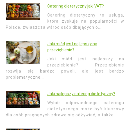
Catering dietetyczny jaki VAT?
Catering dietetyczny to usługa,
która zyskuje na popularności w
Polsce, zwłaszcza wśród osób dbających o…
Jaki miód jest najlepszy na
przeziębienie?
Jaki miód jest najlepszy na
przeziębienie? Przeziębienie
rozwija się bardzo powoli, ale jest bardzo
problematyczne.…
Jaki najlepszy catering dietetyczny?
Wybór odpowiedniego cateringu
dietetycznego może być kluczowy
dla osób pragnących zdrowo się odżywiać, a także…