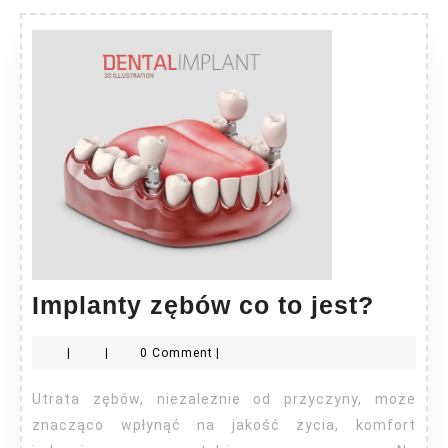
Impla
Implanty zębów co to jest?
zębó
|
|
0 Comment
|
co
to
Utrata zębów, niezależnie od przyczyny, może
jest?
znacząco wpłynąć na jakość życia, komfort