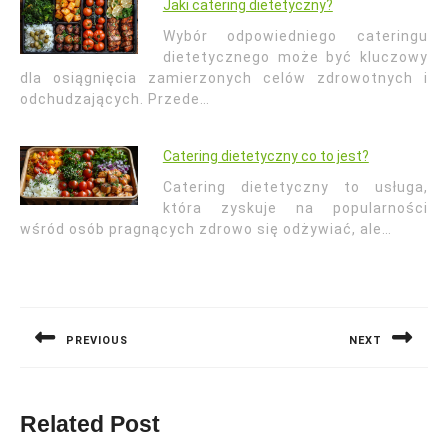
Jaki catering dietetyczny?
Wybór odpowiedniego cateringu
dietetycznego może być kluczowy
dla osiągnięcia zamierzonych celów zdrowotnych i
odchudzających. Przede…
Catering dietetyczny co to jest?
Catering dietetyczny to usługa,
która zyskuje na popularności
wśród osób pragnących zdrowo się odżywiać, ale…
Nawigacja
wpisu
PREVIOUS
NEXT
Previous
Next
post:
post:
Related Post