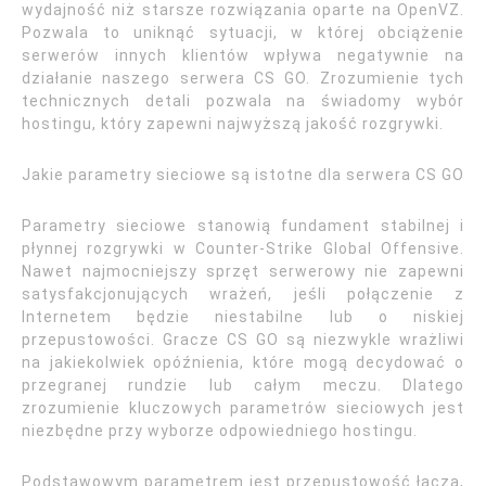
wydajność niż starsze rozwiązania oparte na OpenVZ.
Pozwala to uniknąć sytuacji, w której obciążenie
serwerów innych klientów wpływa negatywnie na
działanie naszego serwera CS GO. Zrozumienie tych
technicznych detali pozwala na świadomy wybór
hostingu, który zapewni najwyższą jakość rozgrywki.
Jakie parametry sieciowe są istotne dla serwera CS GO
Parametry sieciowe stanowią fundament stabilnej i
płynnej rozgrywki w Counter-Strike Global Offensive.
Nawet najmocniejszy sprzęt serwerowy nie zapewni
satysfakcjonujących wrażeń, jeśli połączenie z
Internetem będzie niestabilne lub o niskiej
przepustowości. Gracze CS GO są niezwykle wrażliwi
na jakiekolwiek opóźnienia, które mogą decydować o
przegranej rundzie lub całym meczu. Dlatego
zrozumienie kluczowych parametrów sieciowych jest
niezbędne przy wyborze odpowiedniego hostingu.
Podstawowym parametrem jest przepustowość łącza,