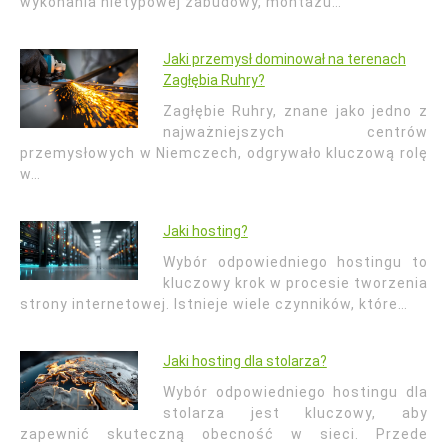
wykonania nietypowej zabudowy, montażu…
Jaki przemysł dominował na terenach
Zagłębia Ruhry?
Zagłębie Ruhry, znane jako jedno z
najważniejszych centrów
przemysłowych w Niemczech, odgrywało kluczową rolę
w…
Jaki hosting?
Wybór odpowiedniego hostingu to
kluczowy krok w procesie tworzenia
strony internetowej. Istnieje wiele czynników, które…
Jaki hosting dla stolarza?
Wybór odpowiedniego hostingu dla
stolarza jest kluczowy, aby
zapewnić skuteczną obecność w sieci. Przede