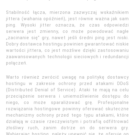
Stabilność łącza, mierzona zazwyczaj wskaźnikiem
jittera (wahania opóźnień), jest równie ważna jak sam
ping. Wysoki jitter oznacza, że czas odpowiedzi
serwera jest zmienny, co może powodować nagłe
„zacinanie się” gry, nawet jeśli średni ping jest niski.
Dobry dostawca hostingu powinien gwarantować niskie
wartości jittera, co jest możliwe dzięki zastosowaniu
zaawansowanych technologii sieciowych i redundancji
połączeń.
Warto również zwrócić uwagę na politykę dostawcy
hostingu w zakresie ochrony przed atakami DDoS
(Distributed Denial of Service). Ataki te mają na celu
przeciążenie serwera i uniemożliwienie dostępu do
niego, co może sparaliżować grę. Profesjonalne
rozwiązania hostingowe powinny oferować skuteczne
mechanizmy ochrony przed tego typu atakami, które
działają w czasie rzeczywistym i potrafią odfiltrować
złośliwy ruch, zanim dotrze on do serwera gry.
Wybierając hosting, należy upewnić się, że oferuje on