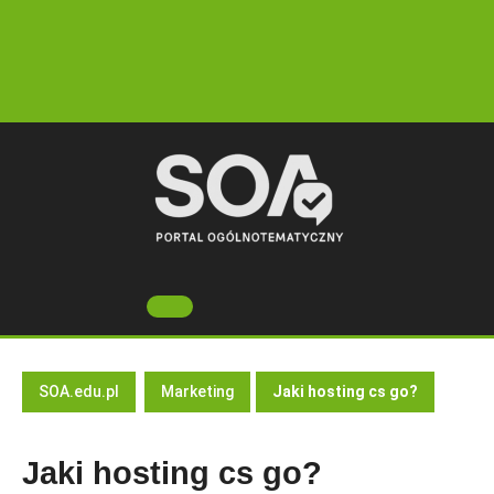
Skip
to
content
Open
Button
SOA.edu.pl
Marketing
Jaki hosting cs go?
Jaki hosting cs go?