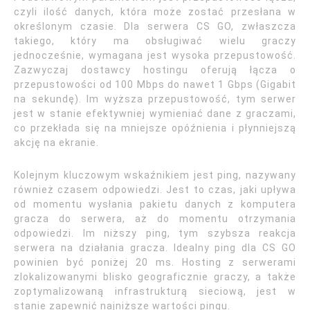
czyli ilość danych, która może zostać przesłana w
określonym czasie. Dla serwera CS GO, zwłaszcza
takiego, który ma obsługiwać wielu graczy
jednocześnie, wymagana jest wysoka przepustowość.
Zazwyczaj dostawcy hostingu oferują łącza o
przepustowości od 100 Mbps do nawet 1 Gbps (Gigabit
na sekundę). Im wyższa przepustowość, tym serwer
jest w stanie efektywniej wymieniać dane z graczami,
co przekłada się na mniejsze opóźnienia i płynniejszą
akcję na ekranie.
Kolejnym kluczowym wskaźnikiem jest ping, nazywany
również czasem odpowiedzi. Jest to czas, jaki upływa
od momentu wysłania pakietu danych z komputera
gracza do serwera, aż do momentu otrzymania
odpowiedzi. Im niższy ping, tym szybsza reakcja
serwera na działania gracza. Idealny ping dla CS GO
powinien być poniżej 20 ms. Hosting z serwerami
zlokalizowanymi blisko geograficznie graczy, a także
zoptymalizowaną infrastrukturą sieciową, jest w
stanie zapewnić najniższe wartości pingu.