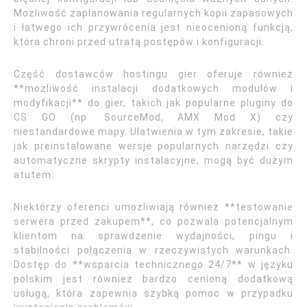
Możliwość zaplanowania regularnych kopii zapasowych
i łatwego ich przywrócenia jest nieocenioną funkcją,
która chroni przed utratą postępów i konfiguracji.
Część dostawców hostingu gier oferuje również
**możliwość instalacji dodatkowych modułów i
modyfikacji** do gier, takich jak popularne pluginy do
CS GO (np. SourceMod, AMX Mod X) czy
niestandardowe mapy. Ułatwienia w tym zakresie, takie
jak preinstalowane wersje popularnych narzędzi czy
automatyczne skrypty instalacyjne, mogą być dużym
atutem.
Niektórzy oferenci umożliwiają również **testowanie
serwera przed zakupem**, co pozwala potencjalnym
klientom na sprawdzenie wydajności, pingu i
stabilności połączenia w rzeczywistych warunkach.
Dostęp do **wsparcia technicznego 24/7** w języku
polskim jest również bardzo cenioną dodatkową
usługą, która zapewnia szybką pomoc w przypadku