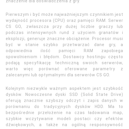
znaczenie dla doświadczenia z gry.
Pierwszym i być może najważniejszym czynnikiem jest
wydajność procesora (CPU) oraz pamięci RAM. Serwer
CS GO, zwłaszcza przy dużej liczbie graczy lub
podczas intensywnych rund z użyciem granatów i
eksplozji, generuje znaczne obciążenie. Procesor musi
być w stanie szybko przetwarzać dane gry, a
odpowiednia ilość pamięci RAM zapobiega
spowolnieniom i błędom. Dostawcy hostingu często
podają specyfikację techniczną swoich serwerów,
warto więc porównać oferowane parametry z
zalecanymi lub optymalnymi dla serwerów CS GO.
Kolejnym niezwykle ważnym aspektem jest szybkość
dysków. Nowoczesne dyski SSD (Solid State Drive)
oferują znacznie szybszy odczyt i zapis danych w
porównaniu do tradycyjnych dysków HDD. Ma to
bezpośrednie przełożenie na czas ładowania map,
szybkie wczytywanie modeli postaci czy efektów
dźwiękowych, a także na ogólną responsywność