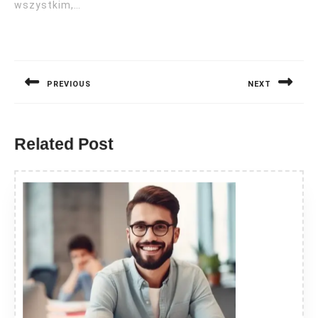
wszystkim,…
Nawigacja
wpisu
PREVIOUS
NEXT
Previous
Next
post:
post:
Related Post