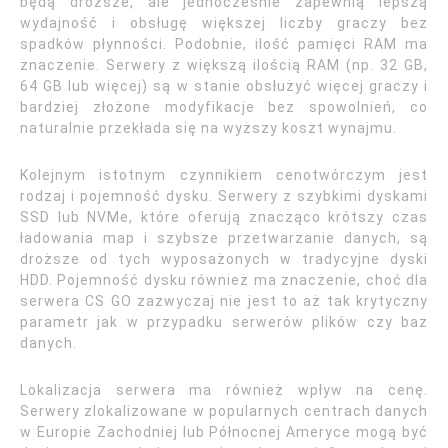
będą droższe, ale jednocześnie zapewnią lepszą
wydajność i obsługę większej liczby graczy bez
spadków płynności. Podobnie, ilość pamięci RAM ma
znaczenie. Serwery z większą ilością RAM (np. 32 GB,
64 GB lub więcej) są w stanie obsłużyć więcej graczy i
bardziej złożone modyfikacje bez spowolnień, co
naturalnie przekłada się na wyższy koszt wynajmu.
Kolejnym istotnym czynnikiem cenotwórczym jest
rodzaj i pojemność dysku. Serwery z szybkimi dyskami
SSD lub NVMe, które oferują znacząco krótszy czas
ładowania map i szybsze przetwarzanie danych, są
droższe od tych wyposażonych w tradycyjne dyski
HDD. Pojemność dysku również ma znaczenie, choć dla
serwera CS GO zazwyczaj nie jest to aż tak krytyczny
parametr jak w przypadku serwerów plików czy baz
danych.
Lokalizacja serwera ma również wpływ na cenę.
Serwery zlokalizowane w popularnych centrach danych
w Europie Zachodniej lub Północnej Ameryce mogą być