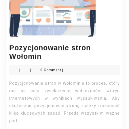
Pozycjonowanie stron
Pozycjonowanie
Wołomin
stron
|
|
0 Comment
|
Wołomin
Pozycjonowanie stron w Wołominie to proces, który
ma na celu zwiększenie widoczności witryn
internetowych w wynikach wyszukiwania. Aby
skutecznie pozycjonować stronę, należy zrozumieć
kilka kluczowych zasad. Przede wszystkim ważne
jest,