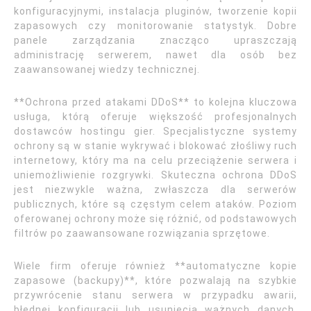
konfiguracyjnymi, instalacja pluginów, tworzenie kopii
zapasowych czy monitorowanie statystyk. Dobre
panele zarządzania znacząco upraszczają
administrację serwerem, nawet dla osób bez
zaawansowanej wiedzy technicznej.
**Ochrona przed atakami DDoS** to kolejna kluczowa
usługa, którą oferuje większość profesjonalnych
dostawców hostingu gier. Specjalistyczne systemy
ochrony są w stanie wykrywać i blokować złośliwy ruch
internetowy, który ma na celu przeciążenie serwera i
uniemożliwienie rozgrywki. Skuteczna ochrona DDoS
jest niezwykle ważna, zwłaszcza dla serwerów
publicznych, które są częstym celem ataków. Poziom
oferowanej ochrony może się różnić, od podstawowych
filtrów po zaawansowane rozwiązania sprzętowe.
Wiele firm oferuje również **automatyczne kopie
zapasowe (backupy)**, które pozwalają na szybkie
przywrócenie stanu serwera w przypadku awarii,
błędnej konfiguracji lub usunięcia ważnych danych.