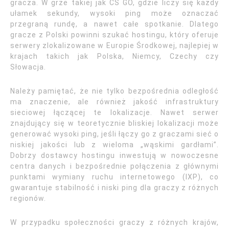
gracza. W grze takiej jak CS GO, gdzie liczy się każdy
ułamek sekundy, wysoki ping może oznaczać
przegraną rundę, a nawet całe spotkanie. Dlatego
gracze z Polski powinni szukać hostingu, który oferuje
serwery zlokalizowane w Europie Środkowej, najlepiej w
krajach takich jak Polska, Niemcy, Czechy czy
Słowacja.
Należy pamiętać, że nie tylko bezpośrednia odległość
ma znaczenie, ale również jakość infrastruktury
sieciowej łączącej te lokalizacje. Nawet serwer
znajdujący się w teoretycznie bliskiej lokalizacji może
generować wysoki ping, jeśli łączy go z graczami sieć o
niskiej jakości lub z wieloma „wąskimi gardłami”.
Dobrzy dostawcy hostingu inwestują w nowoczesne
centra danych i bezpośrednie połączenia z głównymi
punktami wymiany ruchu internetowego (IXP), co
gwarantuje stabilność i niski ping dla graczy z różnych
regionów.
W przypadku społeczności graczy z różnych krajów,