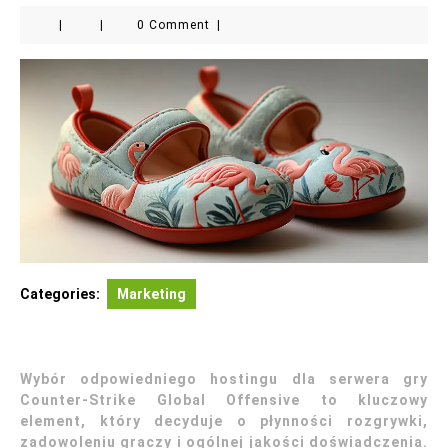
|
|
0 Comment
|
Categories:
Marketing
Wybór odpowiedniego hostingu dla serwera gry
Counter-Strike Global Offensive to kluczowy
element, który decyduje o płynności rozgrywki,
zadowoleniu graczy i ogólnej jakości doświadczenia.