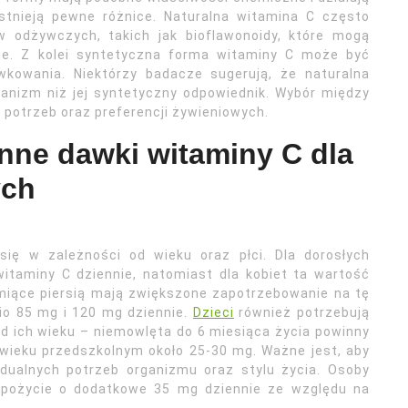
stnieją pewne różnice. Naturalna witamina C często
w odżywczych, takich jak bioflawonoidy, które mogą
anie. Z kolei syntetyczna forma witaminy C może być
wkowania. Niektórzy badacze sugerują, że naturalna
anizm niż jej syntetyczny odpowiednik. Wybór między
potrzeb oraz preferencji żywieniowych.
enne dawki witaminy C dla
ych
się w zależności od wieku oraz płci. Dla dorosłych
itaminy C dziennie, natomiast dla kobiet ta wartość
rmiące piersią mają zwiększone zapotrzebowanie na tę
io 85 mg i 120 mg dziennie.
Dzieci
również potrzebują
od ich wieku – niemowlęta do 6 miesiąca życia powinny
 wieku przedszkolnym około 25-30 mg. Ważne jest, aby
dualnych potrzeb organizmu oraz stylu życia. Osoby
spożycie o dodatkowe 35 mg dziennie ze względu na