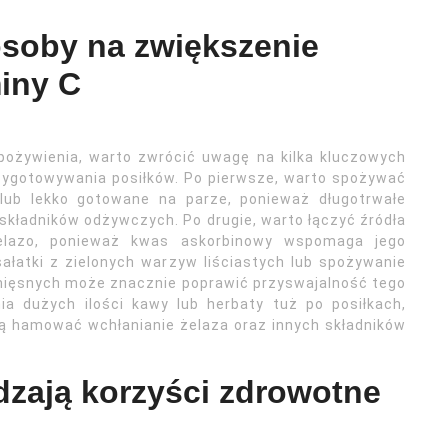
osoby na zwiększenie
iny C
pożywienia, warto zwrócić uwagę na kilka kluczowych
zygotowywania posiłków. Po pierwsze, warto spożywać
lub lekko gotowane na parze, ponieważ długotrwałe
kładników odżywczych. Po drugie, warto łączyć źródła
elazo, ponieważ kwas askorbinowy wspomaga jego
sałatki z zielonych warzyw liściastych lub spożywanie
ięsnych może znacznie poprawić przyswajalność tego
a dużych ilości kawy lub herbaty tuż po posiłkach,
ą hamować wchłanianie żelaza oraz innych składników
dzają korzyści zdrowotne