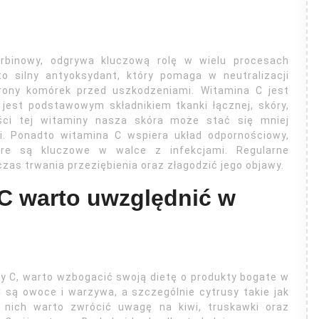
binowy, odgrywa kluczową rolę w wielu procesach
 silny antyoksydant, który pomaga w neutralizacji
hrony komórek przed uszkodzeniami. Witamina C jest
 jest podstawowym składnikiem tkanki łącznej, skóry,
ości tej witaminy nasza skóra może stać się mniej
i. Ponadto witamina C wspiera układ odpornościowy,
tóre są kluczowe w walce z infekcjami. Regularne
as trwania przeziębienia oraz złagodzić jego objawy.
 C warto uwzględnić w
y C, warto wzbogacić swoją dietę o produkty bogate w
C są owoce i warzywa, a szczególnie cytrusy takie jak
z nich warto zwrócić uwagę na kiwi, truskawki oraz