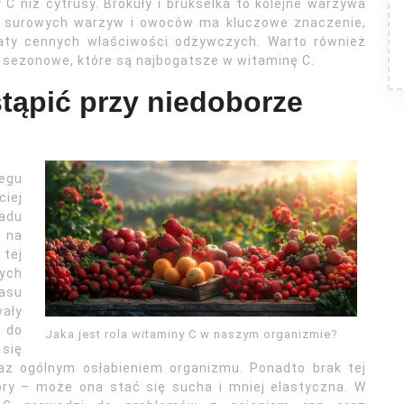
C niż cytrusy. Brokuły i brukselka to kolejne warzywa
e surowych warzyw i owoców ma kluczowe znaczenie,
aty cennych właściwości odżywczych. Warto również
 sezonowe, które są najbogatsze w witaminę C.
tąpić przy niedoborze
regu
iej
adu
 na
tej
ych
asu
ały
 do
Jaka jest rola witaminy C w naszym organizmie?
się
az ogólnym osłabieniem organizmu. Ponadto brak tej
ry – może ona stać się sucha i mniej elastyczna. W