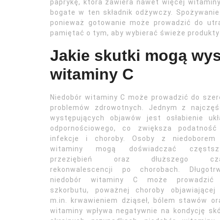
paprykę, która zawiera nawet więcej witaminy 
bogate w ten składnik odżywczy. Spożywani
ponieważ gotowanie może prowadzić do utr
pamiętać o tym, aby wybierać świeże produkty
Jakie skutki mogą wys
witaminy C
Niedobór witaminy C może prowadzić do sze
problemów zdrowotnych. Jednym z najczęśc
występujących objawów jest osłabienie ukł
odpornościowego, co zwiększa podatność
infekcje i choroby. Osoby z niedoborem 
witaminy mogą doświadczać częstsz
przeziębień oraz dłuższego cz
rekonwalescencji po chorobach. Długotrw
niedobór witaminy C może prowadzić
szkorbutu, poważnej choroby objawiającej 
m.in. krwawieniem dziąseł, bólem stawów or
witaminy wpływa negatywnie na kondycję skó