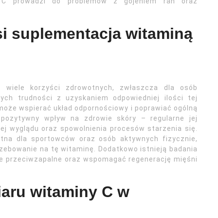
y C prowadzi do problemów z gojeniem ran oraz
si suplementacja witaminą
 wiele korzyści zdrowotnych, zwłaszcza dla osób
ych trudności z uzyskaniem odpowiedniej ilości tej
może wspierać układ odpornościowy i poprawiać ogólną
pozytywny wpływ na zdrowie skóry – regularne jej
ej wyglądu oraz spowolnienia procesów starzenia się.
tna dla sportowców oraz osób aktywnych fizycznie,
zebowanie na tę witaminę. Dodatkowo istnieją badania
ie przeciwzapalne oraz wspomagać regenerację mięśni
iaru witaminy C w