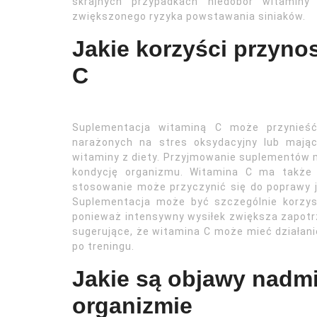
skrajnych przypadkach niedobór witamin
zwiększonego ryzyka powstawania siniaków.
Jakie korzyści przyno
C
Suplementacja witaminą C może przynieść
narażonych na stres oksydacyjny lub mając
witaminy z diety. Przyjmowanie suplementów 
kondycję organizmu. Witamina C ma także 
stosowanie może przyczynić się do poprawy j
Suplementacja może być szczególnie korzys
ponieważ intensywny wysiłek zwiększa zapotr
sugerujące, że witamina C może mieć działan
po treningu.
Jakie są objawy nadm
organizmie