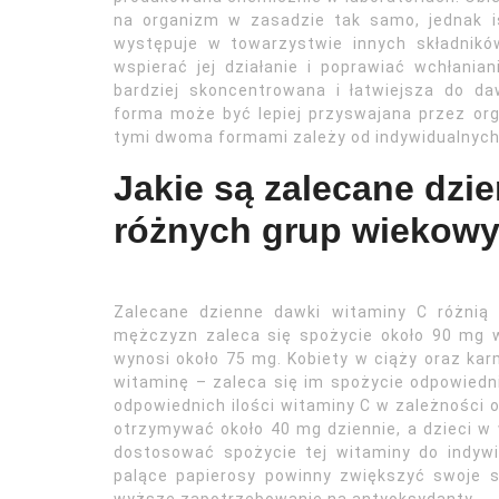
na organizm w zasadzie tak samo, jednak i
występuje w towarzystwie innych składnikó
wspierać jej działanie i poprawiać wchłani
bardziej skoncentrowana i łatwiejsza do da
forma może być lepiej przyswajana przez org
tymi dwoma formami zależy od indywidualnych 
Jakie są zalecane dzi
różnych grup wiekow
Zalecane dzienne dawki witaminy C różnią 
mężczyzn zaleca się spożycie około 90 mg w
wynosi około 75 mg. Kobiety w ciąży oraz ka
witaminę – zaleca się im spożycie odpowiedn
odpowiednich ilości witaminy C w zależności 
otrzymywać około 40 mg dziennie, a dzieci w
dostosować spożycie tej witaminy do indywi
palące papierosy powinny zwiększyć swoje 