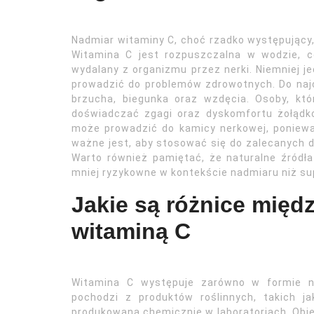
Nadmiar witaminy C, choć rzadko występujący
Witamina C jest rozpuszczalna w wodzie, c
wydalany z organizmu przez nerki. Niemniej
prowadzić do problemów zdrowotnych. Do naj
brzucha, biegunka oraz wzdęcia. Osoby, któ
doświadczać zgagi oraz dyskomfortu żołądk
może prowadzić do kamicy nerkowej, poniew
ważne jest, aby stosować się do zalecanych da
Warto również pamiętać, że naturalne źródła
mniej ryzykowne w kontekście nadmiaru niż su
Jakie są różnice międ
witaminą C
Witamina C występuje zarówno w formie nat
pochodzi z produktów roślinnych, takich 
produkowana chemicznie w laboratoriach. Obie