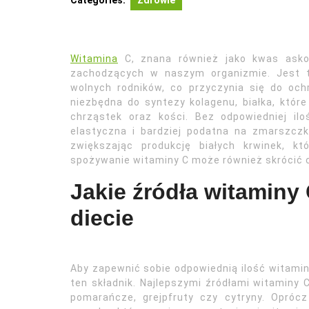
Categories:
Zdrowie
Witamina
C, znana również jako kwas askor
zachodzących w naszym organizmie. Jest to
wolnych rodników, co przyczynia się do oc
niezbędna do syntezy kolagenu, białka, które
chrząstek oraz kości. Bez odpowiedniej il
elastyczna i bardziej podatna na zmarszczk
zwiększając produkcję białych krwinek, k
spożywanie witaminy C może również skrócić cz
Jakie źródła witaminy
diecie
Aby zapewnić sobie odpowiednią ilość witamin
ten składnik. Najlepszymi źródłami witaminy 
pomarańcze, grejpfruty czy cytryny. Opróc