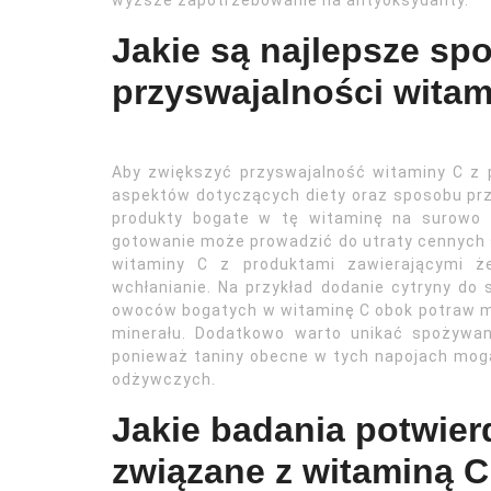
wyższe zapotrzebowanie na antyoksydanty.
Jakie są najlepsze sp
przyswajalności witam
Aby zwiększyć przyswajalność witaminy C z 
aspektów dotyczących diety oraz sposobu pr
produkty bogate w tę witaminę na surowo 
gotowanie może prowadzić do utraty cennych s
witaminy C z produktami zawierającymi ż
wchłanianie. Na przykład dodanie cytryny do 
owoców bogatych w witaminę C obok potraw m
minerału. Dodatkowo warto unikać spożywani
ponieważ taniny obecne w tych napojach mog
odżywczych.
Jakie badania potwier
związane z witaminą C