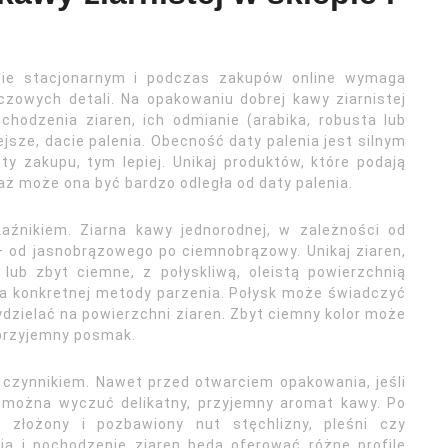
epie stacjonarnym i podczas zakupów online wymaga
czowych detali. Na opakowaniu dobrej kawy ziarnistej
chodzenia ziaren, ich odmianie (arabika, robusta lub
jsze, dacie palenia. Obecność daty palenia jest silnym
ty zakupu, tym lepiej. Unikaj produktów, które podają
aż może ona być bardzo odległa od daty palenia.
źnikiem. Ziarna kawy jednorodnej, w zależności od
 – od jasnobrązowego po ciemnobrązowy. Unikaj ziaren,
 lub zbyt ciemne, z połyskliwą, oleistą powierzchnią
dla konkretnej metody parzenia. Połysk może świadczyć
 wydzielać na powierzchni ziaren. Zbyt ciemny kolor może
eprzyjemny posmak.
 czynnikiem. Nawet przed otwarciem opakowania, jeśli
 można wyczuć delikatny, przyjemny aromat kawy. Po
, złożony i pozbawiony nut stęchlizny, pleśni czy
a i pochodzenie ziaren będą oferować różne profile