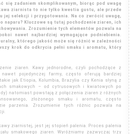
wać się zadaniem skomplikowanym, biorąc pod uwagę
wa ziarnista to nie tylko kwestia gustu, ale przede
jej selekcji i przygotowania. Na co zwrócić uwagę,
o naparu? Kluczowe są tutaj pochodzenie ziaren, ich
echowywania. Zrozumienie tych elementów pozwala na
okoi nawet najbardziej wymagające podniebienia.
turalny, którego jakość może się różnić w zależności
wszy krok do odkrycia pełni smaku i aromatu, który
enie ziaren. Kawy jednorodne, czyli pochodzące z
y nawet pojedynczej farmy, często oferują bardziej
akie jak Etiopia, Kolumbia, Brazylia czy Kenia słyną z
utach smakowych – od cytrusowych i kwiatowych po
dy) natomiast powstają z połączenia ziaren z różnych
ansowanego, złożonego smaku i aromatu, często
ie parzenia. Zrozumienie tych różnic pozwala na
ji.
y ziarnistej, jest jej stopień palenia. Proces palenia
ncjału smakowego ziaren. Wyróżniamy zazwyczaj trzy