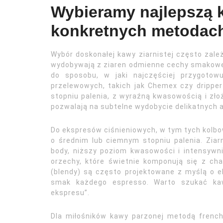
Wybieramy najlepszą k
konkretnych metodach
Wybór doskonałej kawy ziarnistej często zale
wydobywają z ziaren odmienne cechy smakowe
do sposobu, w jaki najczęściej przygotow
przelewowych, takich jak Chemex czy drippe
stopniu palenia, z wyraźną kwasowością i z
pozwalają na subtelne wydobycie delikatnych 
Do ekspresów ciśnieniowych, w tym tych kolb
o średnim lub ciemnym stopniu palenia. Ziar
body, niższy poziom kwasowości i intensywni
orzechy, które świetnie komponują się z ch
(blendy) są często projektowane z myślą o 
smak każdego espresso. Warto szukać kaw
ekspresu”.
Dla miłośników kawy parzonej metodą french