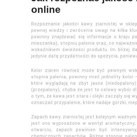
online
Rozpoznanie jakości kawy ziarnistej w skl
pewnej wiedzy i zwrócenia uwagi na kilka klu
powinny znajdować się informacje o kraju po
mieszanka), stopniu palenia oraz, co najważnie
wskaźnikiem świeżości produktu. Im bliżej da
jedynie datę przydatności do spożycia, poniew
Kolor ziaren również może być pewnym wska
stopnia palenia, powinny mieć jednolity kolor
które wyglądają na zbyt jasne (niedopalony)
(przepalony), chyba że jest to celowy wybór 
o tym, że kawa jest stara i olejki zaczęły się
oznaczać przypalenie, które nadaje gorzki, ni
Zapach kawy ziarnistej jest kolejnym ważnym
jest ono wyposażone w wentyl aromatyczny,
otwarciu, zapach powinien być intensywny
chemicznych zapachów. Różne stopnie paleni