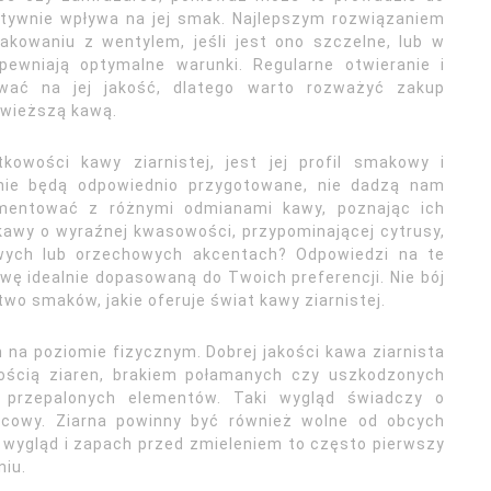
atywnie wpływa na jej smak. Najlepszym rozwiązaniem
kowaniu z wentylem, jeśli jest ono szczelne, lub w
pewniają optymalne warunki. Regularne otwieranie i
ać na jej jakość, dlatego warto rozważyć zakup
świeższą kawą.
kowości kawy ziarnistej, jest jej profil smakowy i
i nie będą odpowiednio przygotowane, nie dadzą nam
ymentować z różnymi odmianami kawy, poznając ich
kawy o wyraźnej kwasowości, przypominającej cytrusy,
owych lub orzechowych akcentach? Odpowiedzi na te
wę idealnie dopasowaną do Twoich preferencji. Nie bój
o smaków, jakie oferuje świat kawy ziarnistej.
 na poziomie fizycznym. Dobrej jakości kawa ziarnista
kością ziaren, brakiem połamanych czy uszkodzonych
b przepalonych elementów. Taki wygląd świadczy o
ońcowy. Ziarna powinny być również wolne od obcych
h wygląd i zapach przed zmieleniem to często pierwszy
niu.