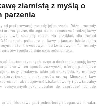
awę ziarnistą z myślą o
 parzenia
ży od preferowanej metody jej parzenia. Różne metody
 i aromatyczne, dlatego warto dopasować rodzaj kawy
ujesz swój ulubiony napar. Na przykład, dla metod
r V60, często polecane są kawy o jasnym lub średnim
łożonymi nutami owocowymi lub kwiatowymi. Te metody
aromatów i podkreślenie czystości smaku.
owych i automatycznych, często doskonale pasują kawy
na palone w ten sposób zazwyczaj oferują pełniejsze
ejsze nuty smakowe, takie jak czekolada, karmel czy
arakterystyczną dla ekspresów cremą. Mieszanki kaw
ekspresach, aby zapewnić zbalansowany i powtarzalny
 opisywanych jako „idealne do espresso” lub „do
 press, kluczowe jest pełne body i bogactwo smaku.