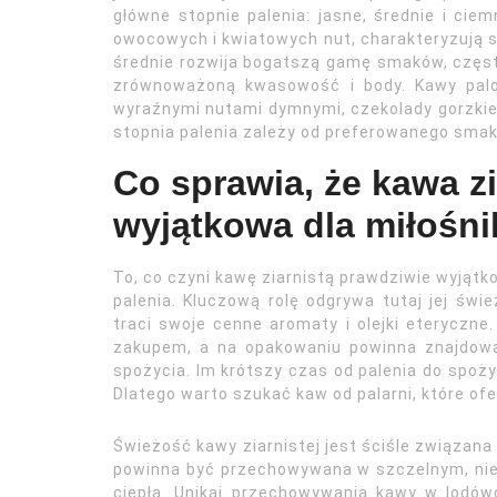
główne stopnie palenia: jasne, średnie i cie
owocowych i kwiatowych nut, charakteryzują s
średnie rozwija bogatszą gamę smaków, częst
zrównoważoną kwasowość i body. Kawy palo
wyraźnymi nutami dymnymi, czekolady gorzkiej
stopnia palenia zależy od preferowanego smak
Co sprawia, że kawa z
wyjątkowa dla miłośn
To, co czyni kawę ziarnistą prawdziwie wyjąt
palenia. Kluczową rolę odgrywa tutaj jej świ
traci swoje cenne aromaty i olejki eteryczne.
zakupem, a na opakowaniu powinna znajdować
spożycia. Im krótszy czas od palenia do spoży
Dlatego warto szukać kaw od palarni, które ofe
Świeżość kawy ziarnistej jest ściśle związan
powinna być przechowywana w szczelnym, niepr
ciepła. Unikaj przechowywania kawy w lodó