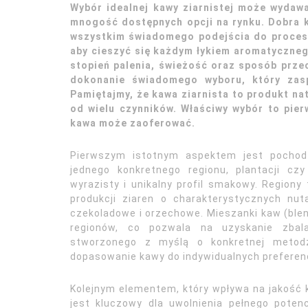
Wybór idealnej kawy ziarnistej może wyda
mnogość dostępnych opcji na rynku. Dobra ka
wszystkim świadomego podejścia do procesu 
aby cieszyć się każdym łykiem aromatyczneg
stopień palenia, świeżość oraz sposób prz
dokonanie świadomego wyboru, który zasp
Pamiętajmy, że kawa ziarnista to produkt na
od wielu czynników. Właściwy wybór to pier
kawa może zaoferować.
Pierwszym istotnym aspektem jest pochodz
jednego konkretnego regionu, plantacji cz
wyrazisty i unikalny profil smakowy. Regiony t
produkcji ziaren o charakterystycznych n
czekoladowe i orzechowe. Mieszanki kaw (blen
regionów, co pozwala na uzyskanie zbal
stworzonego z myślą o konkretnej metodz
dopasowanie kawy do indywidualnych preferenc
Kolejnym elementem, który wpływa na jakość kaw
jest kluczowy dla uwolnienia pełnego pote