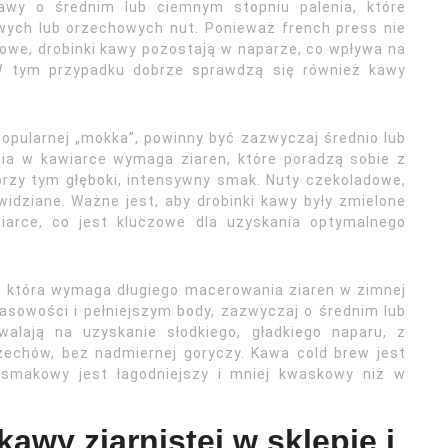
kawy o średnim lub ciemnym stopniu palenia, które
wych lub orzechowych nut. Ponieważ french press nie
wowe, drobinki kawy pozostają w naparze, co wpływa na
 W tym przypadku dobrze sprawdzą się również kawy
popularnej „mokka”, powinny być zazwyczaj średnio lub
ia w kawiarce wymaga ziaren, które poradzą sobie z
przy tym głęboki, intensywny smak. Nuty czekoladowe,
idziane. Ważne jest, aby drobinki kawy były zmielone
iarce, co jest kluczowe dla uzyskania optymalnego
, która wymaga długiego macerowania ziaren w zimnej
asowości i pełniejszym body, zazwyczaj o średnim lub
walają na uzyskanie słodkiego, gładkiego naparu, z
zechów, bez nadmiernej goryczy. Kawa cold brew jest
 smakowy jest łagodniejszy i mniej kwaskowy niż w
awy ziarnistej w sklepie i