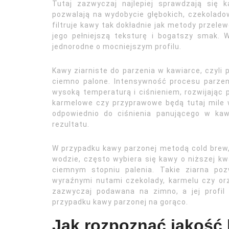
Tutaj zazwyczaj najlepiej sprawdzają się 
pozwalają na wydobycie głębokich, czekolado
filtruje kawy tak dokładnie jak metody przele
jego pełniejszą teksturę i bogatszy smak.
jednorodne o mocniejszym profilu.
Kawy ziarniste do parzenia w kawiarce, czyli 
ciemno palone. Intensywność procesu parzen
wysoką temperaturą i ciśnieniem, rozwijając 
karmelowe czy przyprawowe będą tutaj mile w
odpowiednio do ciśnienia panującego w kaw
rezultatu.
W przypadku kawy parzonej metodą cold brew
wodzie, często wybiera się kawy o niższej kw
ciemnym stopniu palenia. Takie ziarna poz
wyraźnymi nutami czekolady, karmelu czy or
zazwyczaj podawana na zimno, a jej profil
przypadku kawy parzonej na gorąco.
Jak rozpoznać jakość k