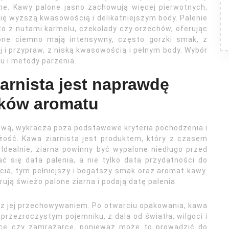
mne. Kawy palone jasno zachowują więcej pierwotnych,
ię wyższą kwasowością i delikatniejszym body. Palenie
o z nutami karmelu, czekolady czy orzechów, oferując
ne ciemno mają intensywny, często gorzki smak, z
 i przypraw, z niską kwasowością i pełnym body. Wybór
u i metody parzenia.
iarnista jest naprawdę
ików aromatu
kową, wykracza poza podstawowe kryteria pochodzenia i
eżość. Kawa ziarnista jest produktem, który z czasem
 Idealnie, ziarna powinny być wypalone niedługo przed
 się data palenia, a nie tylko data przydatności do
cia, tym pełniejszy i bogatszy smak oraz aromat kawy.
rują świeżo palone ziarna i podają datę palenia.
a z jej przechowywaniem. Po otwarciu opakowania, kawa
zezroczystym pojemniku, z dala od światła, wilgoci i
wce czy zamrażarce, ponieważ może to prowadzić do