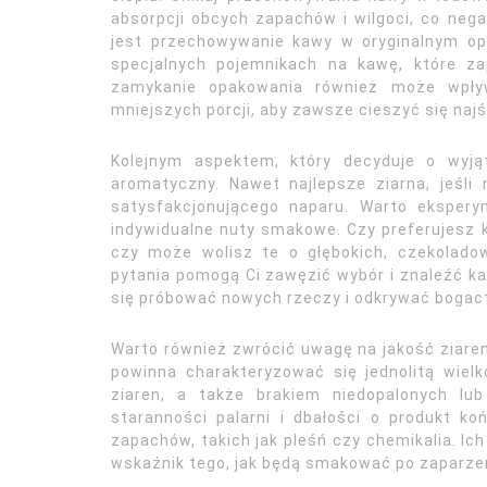
absorpcji obcych zapachów i wilgoci, co neg
jest przechowywanie kawy w oryginalnym opa
specjalnych pojemnikach na kawę, które za
zamykanie opakowania również może wpływ
mniejszych porcji, aby zawsze cieszyć się naj
Kolejnym aspektem, który decyduje o wyjąt
aromatyczny. Nawet najlepsze ziarna, jeśl
satysfakcjonującego naparu. Warto eksper
indywidualne nuty smakowe. Czy preferujesz 
czy może wolisz te o głębokich, czekolad
pytania pomogą Ci zawęzić wybór i znaleźć ka
się próbować nowych rzeczy i odkrywać bogactw
Warto również zwrócić uwagę na jakość ziaren
powinna charakteryzować się jednolitą wiel
ziaren, a także brakiem niedopalonych lu
staranności palarni i dbałości o produkt k
zapachów, takich jak pleśń czy chemikalia. Ic
wskaźnik tego, jak będą smakować po zaparze