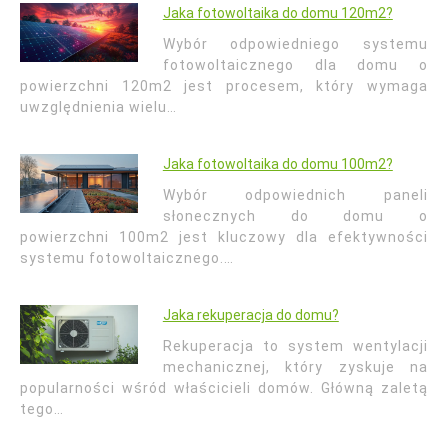
Jaka fotowoltaika do domu 120m2?
Wybór odpowiedniego systemu
fotowoltaicznego dla domu o
powierzchni 120m2 jest procesem, który wymaga
uwzględnienia wielu…
Jaka fotowoltaika do domu 100m2?
Wybór odpowiednich paneli
słonecznych do domu o
powierzchni 100m2 jest kluczowy dla efektywności
systemu fotowoltaicznego.…
Jaka rekuperacja do domu?
Rekuperacja to system wentylacji
mechanicznej, który zyskuje na
popularności wśród właścicieli domów. Główną zaletą
tego…