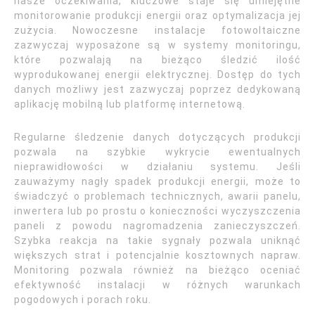
nasze oczekiwania, kluczowe staje się umiejętne
monitorowanie produkcji energii oraz optymalizacja jej
zużycia. Nowoczesne instalacje fotowoltaiczne
zazwyczaj wyposażone są w systemy monitoringu,
które pozwalają na bieżąco śledzić ilość
wyprodukowanej energii elektrycznej. Dostęp do tych
danych możliwy jest zazwyczaj poprzez dedykowaną
aplikację mobilną lub platformę internetową.
Regularne śledzenie danych dotyczących produkcji
pozwala na szybkie wykrycie ewentualnych
nieprawidłowości w działaniu systemu. Jeśli
zauważymy nagły spadek produkcji energii, może to
świadczyć o problemach technicznych, awarii panelu,
inwertera lub po prostu o konieczności wyczyszczenia
paneli z powodu nagromadzenia zanieczyszczeń.
Szybka reakcja na takie sygnały pozwala uniknąć
większych strat i potencjalnie kosztownych napraw.
Monitoring pozwala również na bieżąco oceniać
efektywność instalacji w różnych warunkach
pogodowych i porach roku.