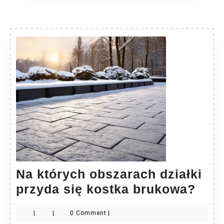
Na których obszarach działki
Na
przyda się kostka brukowa?
któr
|
|
0 Comment
|
obs