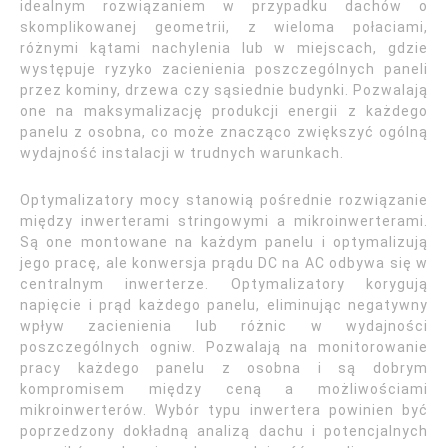
idealnym rozwiązaniem w przypadku dachów o
skomplikowanej geometrii, z wieloma połaciami,
różnymi kątami nachylenia lub w miejscach, gdzie
występuje ryzyko zacienienia poszczególnych paneli
przez kominy, drzewa czy sąsiednie budynki. Pozwalają
one na maksymalizację produkcji energii z każdego
panelu z osobna, co może znacząco zwiększyć ogólną
wydajność instalacji w trudnych warunkach.
Optymalizatory mocy stanowią pośrednie rozwiązanie
między inwerterami stringowymi a mikroinwerterami.
Są one montowane na każdym panelu i optymalizują
jego pracę, ale konwersja prądu DC na AC odbywa się w
centralnym inwerterze. Optymalizatory korygują
napięcie i prąd każdego panelu, eliminując negatywny
wpływ zacienienia lub różnic w wydajności
poszczególnych ogniw. Pozwalają na monitorowanie
pracy każdego panelu z osobna i są dobrym
kompromisem między ceną a możliwościami
mikroinwerterów. Wybór typu inwertera powinien być
poprzedzony dokładną analizą dachu i potencjalnych