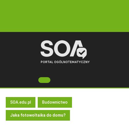
Skip
to
content
Open
Button
SOA.edu.pl
Budownictwo
Jaka fotowoltaika do domu?