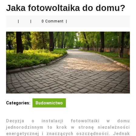
Jaka fotowoltaika do domu?
|
|
0 Comment
|
Categories:
Budownictwo
Decyzja o instalacji fotowoltaiki w domu
jednorodzinnym to krok w stronę niezależności
energetycznej i znaczących oszczędności. Jednak