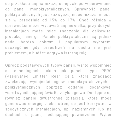
co przekłada się na niższą cenę zakupu w porównaniu
do paneli monokrystalicznych. Sprawność paneli
polikrystalicznych jest zazwyczaj nieco niższa, mieści
się w przedziale od 15% do 17%. Choć różnica w
sprawności może wydawać się niewielka, przy dużych
instalacjach może mieć znaczenie dla całkowitej
produkcji energii. Panele polikrystaliczne są jednak
nadal bardzo dobrym i popularnym wyborem,
szczególnie gdy przestrzeń na dachu nie jest
problemem, a budżet odgrywa istotną rolę.
Oprócz podstawowych typów paneli, warto wspomnieć
o technologiach takich jak panele typu PERC
(Passivated Emitter Rear Cell), które znacząco
zwiększają wydajność ogniw monokrystalicznych i
polikrystalicznych poprzez dodanie dodatkowej
warstwy odbijającej światło z tyłu ogniwa. Dostępne są
również panele dwustronne (bifacial), które mogą
generować energię z obu stron, co jest korzystne w
specyficznych instalacjach, np. naziemnych lub na
dachach o jasnej, odbijającej powierzchni. Wybór