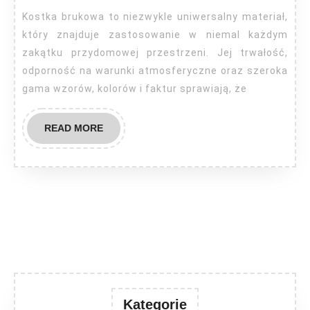
dzia
Kostka brukowa to niezwykle uniwersalny materiał,
przy
który znajduje zastosowanie w niemal każdym
się
zakątku przydomowej przestrzeni. Jej trwałość,
odporność na warunki atmosferyczne oraz szeroka
kost
gama wzorów, kolorów i faktur sprawiają, że
bru
READ
READ MORE
MORE
Kategorie