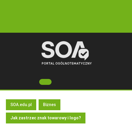
Skip
to
content
Open
Button
SOA.edu.pl
Biznes
Jak zastrzec znak towarowy i logo?