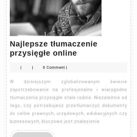
Najlepsze tłumaczenie
Najlepsze
przysięgłe online
tłumaczenie
|
|
0 Comment
|
przysięgłe
online
W dzisiejszym zglobalizowanym świecie
zapotrzebowanie na profesjonalne i wiarygodne
tłumaczenia przysięgłe stale rośnie. Niezależnie od
tego, czy potrzebujesz przetłumaczyć dokumenty
do celów prawnych, urzędowych, edukacyjnych czy
biznesowych, kluczowe jest znalezienie