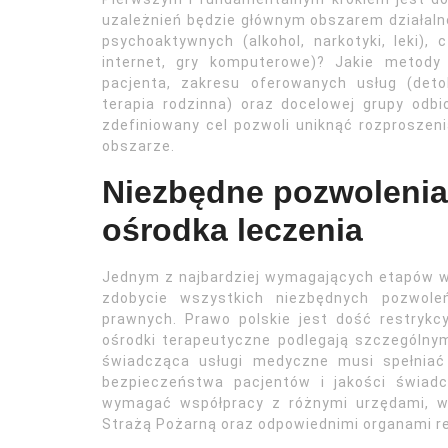
uzależnień będzie głównym obszarem działalno
psychoaktywnych (alkohol, narkotyki, leki),
internet, gry komputerowe)? Jakie metody
pacjenta, zakresu oferowanych usług (detok
terapia rodzinna) oraz docelowej grupy odb
zdefiniowany cel pozwoli uniknąć rozproszen
obszarze.
Niezbędne pozwolenia 
ośrodka leczenia
Jednym z najbardziej wymagających etapów w 
zdobycie wszystkich niezbędnych pozwoleń
prawnych. Prawo polskie jest dość restrykcy
ośrodki terapeutyczne podlegają szczególny
świadcząca usługi medyczne musi spełniać
bezpieczeństwa pacjentów i jakości świad
wymagać współpracy z różnymi urzędami, w
Strażą Pożarną oraz odpowiednimi organami r