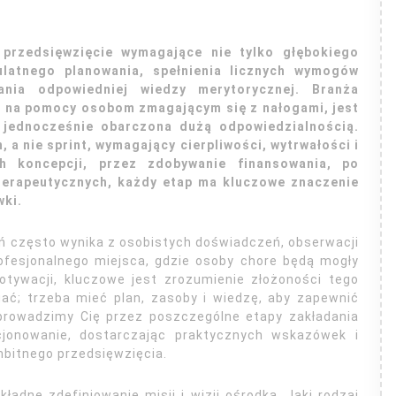
 przedsięwzięcie wymagające nie tylko głębokiego
ulatnego planowania, spełnienia licznych wymogów
ania odpowiedniej wiedzy merytorycznej. Branża
ię na pomocy osobom zmagającym się z nałogami, jest
e jednocześnie obarczona dużą odpowiedzialnością.
 a nie sprint, wymagający cierpliwości, wytrwałości i
h koncepcji, przez zdobywanie finansowania, po
 terapeutycznych, każdy etap ma kluczowe znaczenie
wki.
eń często wynika z osobistych doświadczeń, obserwacji
ofesjonalnego miejsca, gdzie osoby chore będą mogły
tywacji, kluczowe jest zrozumienie złożoności tego
ać; trzeba mieć plan, zasoby i wiedzę, aby zapewnić
eprowadzimy Cię przez poszczególne etapy zakładania
cjonowanie, dostarczając praktycznych wskazówek i
mbitnego przedsięwzięcia.
adne zdefiniowanie misji i wizji ośrodka. Jaki rodzaj