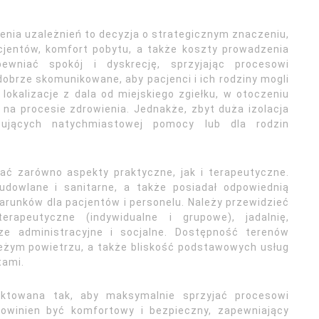
zenia uzależnień to decyzja o strategicznym znaczeniu,
cjentów, komfort pobytu, a także koszty prowadzenia
pewniać spokój i dyskrecję, sprzyjając procesowi
obrze skomunikowane, aby pacjenci i ich rodziny mogli
lokalizacje z dala od miejskiego zgiełku, w otoczeniu
i na procesie zdrowienia. Jednakże, zbyt duża izolacja
ujących natychmiastowej pomocy lub dla rodzin
iać zarówno aspekty praktyczne, jak i terapeutyczne.
udowlane i sanitarne, a także posiadał odpowiednią
runków dla pacjentów i personelu. Należy przewidzieć
rapeutyczne (indywidualne i grupowe), jadalnię,
ze administracyjne i socjalne. Dostępność terenów
ieżym powietrzu, a także bliskość podstawowych usług
tami.
jektowana tak, aby maksymalnie sprzyjać procesowi
owinien być komfortowy i bezpieczny, zapewniający