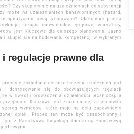
ści? Czy skupimy się na uzależnieniach od substancji
 czy może na uzależnieniach behawioralnych (hazard,
 terapeutyczne będą stosowane? Określenie profilu
sykacja, terapia indywidualna, grupowa, warsztaty,
iorców jest kluczowe dla dalszego planowania. Jasno
ia i skupić się na budowaniu kompetencji w wybranym
i regulacje prawne dla
procesie zakładania ośrodka leczenia uzależnień jest
 i dostosowanie się do obowiązujących regulacji
jne w kwestii prowadzenia działalności leczniczej, a
m przepisom. Kluczowe jest zrozumienie, że placówka
 szereg wymogów, które mają na celu zapewnienie
czonej opieki. Proces ten może być czasochłonny i
 tym z Państwową Inspekcją Sanitarną, Państwową
ejestrowymi.