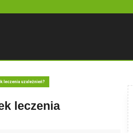
k leczenia uzależnień?
ek leczenia