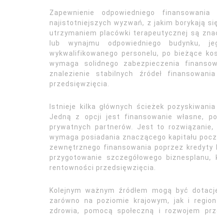
Zapewnienie odpowiedniego finansowania
najistotniejszych wyzwań, z jakim borykają si
utrzymaniem placówki terapeutycznej są zna
lub wynajmu odpowiedniego budynku, jeg
wykwalifikowanego personelu, po bieżące ko
wymaga solidnego zabezpieczenia finansow
znalezienie stabilnych źródeł finansowan
przedsięwzięcia.
Istnieje kilka głównych ścieżek pozyskiwani
Jedną z opcji jest finansowanie własne, po
prywatnych partnerów. Jest to rozwiązanie, 
wymaga posiadania znaczącego kapitału pocz
zewnętrznego finansowania poprzez kredyty 
przygotowanie szczegółowego biznesplanu, k
rentowności przedsięwzięcia.
Kolejnym ważnym źródłem mogą być dotacje i
zarówno na poziomie krajowym, jak i region
zdrowia, pomocą społeczną i rozwojem prze