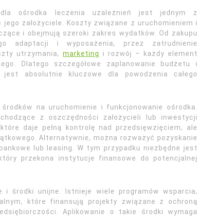
 dla ośrodka leczenia uzależnień jest jednym z
ę jego założyciele. Koszty związane z uruchomieniem i
czące i obejmują szeroki zakres wydatków. Od zakupu
o adaptacji i wyposażenia, przez zatrudnienie
szty utrzymania,
marketing
i rozwój – każdy element
ego. Dlatego szczegółowe zaplanowanie budżetu i
ia jest absolutnie kluczowe dla powodzenia całego
a środków na uruchomienie i funkcjonowanie ośrodka.
chodzące z oszczędności założycieli lub inwestycji
które daje pełną kontrolę nad przedsięwzięciem, ale
ątkowego. Alternatywnie, można rozważyć pozyskanie
bankowe lub leasing. W tym przypadku niezbędne jest
tóry przekona instytucje finansowe do potencjalnej
 środki unijne. Istnieje wiele programów wsparcia,
alnym, które finansują projekty związane z ochroną
dsiębiorczości. Aplikowanie o takie środki wymaga