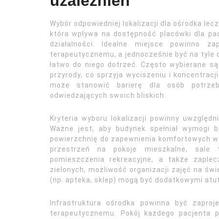
uzależnień
Wybór odpowiedniej lokalizacji dla ośrodka lec
która wpływa na dostępność placówki dla pa
działalności. Idealne miejsce powinno za
terapeutycznemu, a jednocześnie być na tyle d
łatwo do niego dotrzeć. Często wybierane są 
przyrody, co sprzyja wyciszeniu i koncentracj
może stanowić barierę dla osób potrzeb
odwiedzających swoich bliskich.
Kryteria wyboru lokalizacji powinny uwzględn
Ważne jest, aby budynek spełniał wymogi b
powierzchnię do zapewnienia komfortowych wa
przestrzeń na pokoje mieszkalne, sale te
pomieszczenia rekreacyjne, a także zaplec
zielonych, możliwość organizacji zajęć na św
(np. apteka, sklep) mogą być dodatkowymi atu
Infrastruktura ośrodka powinna być zapro
terapeutycznemu. Pokój każdego pacjenta p