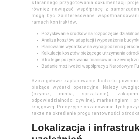
starannego przygotowania dokumentacji proje
również nawiązać współpracę z samorządami
mogą być zainteresowane współfinansowani
ramach kontraktów.
Pozyskiwanie środków na rozpoczęcie działalnoś
Analiza kosztów adaptacji i wyposażenia budynk
Planowanie wydatków na wynagrodzenia persone
Kalkulacja kosztów bieżącego utrzymania ośrod
Strategie pozyskiwania finansowania zewnętrzneg
Badanie możliwości współpracy z Narodowym F
Szczegółowe zaplanowanie budżetu powinno 
bieżące wydatki operacyjne. Należy uwzglę
(czynsz, media, sprzątanie), zakupem
odpowiedzialności cywilnej, marketingiem i p
księgowej. Precyzyjne oszacowanie tych pozycj
także na określenie progu rentowności ośrodka
Lokalizacja i infrastr