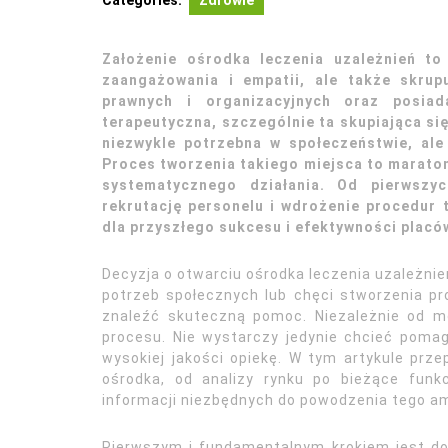
Categories:
Zdrowie
Założenie ośrodka leczenia uzależnień to
zaangażowania i empatii, ale także skrup
prawnych i organizacyjnych oraz posiad
terapeutyczna, szczególnie ta skupiająca s
niezwykle potrzebna w społeczeństwie, al
Proces tworzenia takiego miejsca to maraton,
systematycznego działania. Od pierwszyc
rekrutację personelu i wdrożenie procedur
dla przyszłego sukcesu i efektywności placó
Decyzja o otwarciu ośrodka leczenia uzależni
potrzeb społecznych lub chęci stworzenia pr
znaleźć skuteczną pomoc. Niezależnie od mo
procesu. Nie wystarczy jedynie chcieć pomag
wysokiej jakości opiekę. W tym artykule prz
ośrodka, od analizy rynku po bieżące funk
informacji niezbędnych do powodzenia tego a
Pierwszym i fundamentalnym krokiem jest dokł