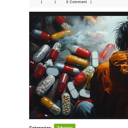
|
|
0 Comment
|