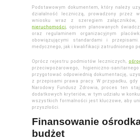
Podstawowym dokumentem, który należy uzys
działalność leczniczą, prowadzony przez 
wniosku wraz z szeregiem załączników
nieruchomości
, opisem planowanych świadcz
oraz regulaminem organizacyjnym placówk
obowiązującymi standardami i przepisami.
medycznego, jak i kwalifikacji zatrudnionego p
Oprócz rejestru podmiotów leczniczych,
ośro
przeciwpożarowego, higieniczno-sanitarne
przygotować odpowiednią dokumentację, uzysk
z przepisami prawa pracy. W przypadku, gdy
Narodowy Fundusz Zdrowia, proces ten staj
dodatkowych kryteriów, w tym udziału w konku
wszystkich formalności jest kluczowe, aby u
przyszłości.
Finansowanie ośrodka 
budżet