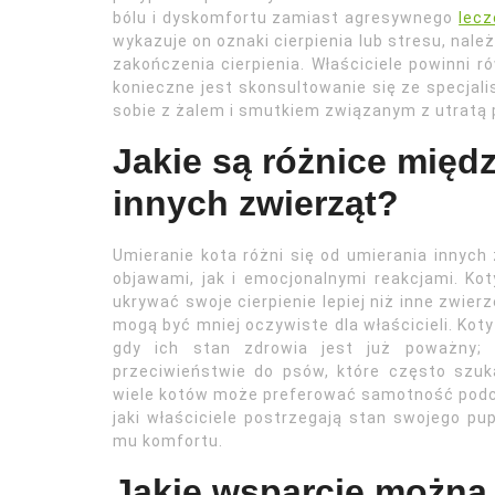
bólu i dyskomfortu zamiast agresywnego
lecz
wykazuje on oznaki cierpienia lub stresu, nale
zakończenia cierpienia. Właściciele powinni 
konieczne jest skonsultowanie się ze specjali
sobie z żalem i smutkiem związanym z utratą p
Jakie są różnice międ
innych zwierząt?
Umieranie kota różni się od umierania innyc
objawami, jak i emocjonalnymi reakcjami. Kot
ukrywać swoje cierpienie lepiej niż inne zwier
mogą być mniej oczywiste dla właścicieli. Ko
gdy ich stan zdrowia jest już poważny; 
przeciwieństwie do psów, które często szuka
wiele kotów może preferować samotność podc
jaki właściciele postrzegają stan swojego pup
mu komfortu.
Jakie wsparcie można 