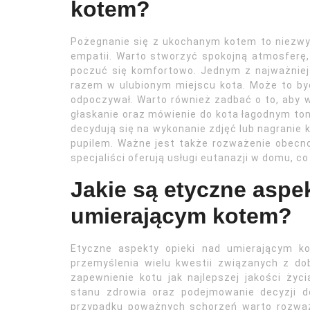
kotem?
Pożegnanie się z ukochanym kotem to niezwy
empatii. Warto stworzyć spokojną atmosferę, w
poczuć się komfortowo. Jednym z najważnie
razem w ulubionym miejscu kota. Może to być
odpoczywał. Warto również zadbać o to, aby w
głaskanie oraz mówienie do kota łagodnym ton
decydują się na wykonanie zdjęć lub nagranie
pupilem. Ważne jest także rozważenie obecn
specjaliści oferują usługi eutanazji w domu, 
Jakie są etyczne aspe
umierającym kotem?
Etyczne aspekty opieki nad umierającym k
przemyślenia wielu kwestii związanych z d
zapewnienie kotu jak najlepszej jakości ży
stanu zdrowia oraz podejmowanie decyzji 
przypadku poważnych schorzeń warto rozważy