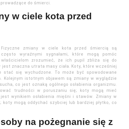
 prowadzące do śmierci.
ny w ciele kota przed
Fizyczne zmiany w ciele kota przed śmiercią są
często wyraźnymi sygnałami, które mogą pomóc
właścicielom zrozumieć, że ich pupil zbliża się do
jest znaczna utrata masy ciała. Koty, które wcześniej
le stać się wychudzone. To może być spowodowane
m. Kolejnym istotnym objawem są zmiany w wyglądzie
sucha, co jest oznaką ogólnego osłabienia organizmu.
wać trudności w poruszaniu się; koty mogą mieć
jest wynikiem osłabienia mięśni i stawów. Zmiany w
koty mogą oddychać szybciej lub bardziej płytko, co
osoby na pożegnanie się z