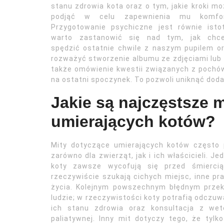
stanu zdrowia kota oraz o tym, jakie kroki m
podjąć w celu zapewnienia mu komfor
Przygotowanie psychiczne jest równie isto
warto zastanowić się nad tym, jak chc
spędzić ostatnie chwile z naszym pupilem o
rozważyć stworzenie albumu ze zdjęciami lub
także omówienie kwestii związanych z pochó
na ostatni spoczynek. To pozwoli uniknąć dod
Jakie są najczęstsze 
umierających kotów?
Mity dotyczące umierających kotów często 
zarówno dla zwierząt, jak i ich właścicieli. J
koty zawsze wycofują się przed śmierci
rzeczywiście szukają cichych miejsc, inne pr
życia. Kolejnym powszechnym błędnym przeko
ludzie; w rzeczywistości koty potrafią odczuw
ich stanu zdrowia oraz konsultacja z wet
paliatywnej. Inny mit dotyczy tego, że tylk