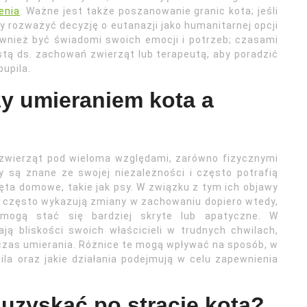
enia
. Ważne jest także poszanowanie granic kota; jeśli
ży rozważyć decyzję o eutanazji jako humanitarnej opcji
również być świadomi swoich emocji i potrzeb; czasami
stą ds. zachowań zwierząt lub terapeutą, aby poradzić
upila.
zy umieraniem kota a
h zwierząt pod wieloma względami, zarówno fizycznymi
y są znane ze swojej niezależności i często potrafią
zęta domowe, takie jak psy. W związku z tym ich objawy
ty często wykazują zmiany w zachowaniu dopiero wtedy,
mogą stać się bardziej skryte lub apatyczne. W
ją bliskości swoich właścicieli w trudnych chwilach,
zas umierania. Różnice te mogą wpływać na sposób, w
ila oraz jakie działania podejmują w celu zapewnienia
uzyskać po stracie kota?