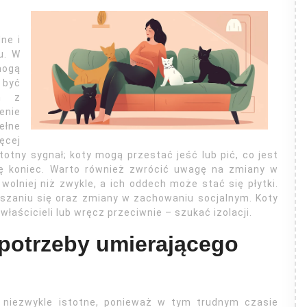
ne i
u. W
mogą
 być
ym z
nie
ełne
ęcej
totny sygnał; koty mogą przestać jeść lub pić, co jest
się koniec. Warto również zwrócić uwagę na zmiany w
olniej niż zwykle, a ich oddech może stać się płytki.
ruszaniu się oraz zmiany w zachowaniu socjalnym. Koty
łaścicieli lub wręcz przeciwnie – szukać izolacji.
 potrzeby umierającego
 niezwykle istotne, ponieważ w tym trudnym czasie