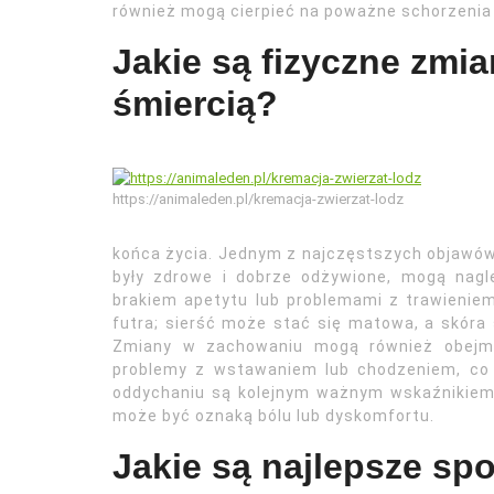
również mogą cierpieć na poważne schorzenia
Jakie są fizyczne zmia
śmiercią?
https://animaleden.pl/kremacja-zwierzat-lodz
końca życia. Jednym z najczęstszych objawów 
były zdrowe i dobrze odżywione, mogą nag
brakiem apetytu lub problemami z trawienie
futra; sierść może stać się matowa, a skóra 
Zmiany w zachowaniu mogą również obejmo
problemy z wstawaniem lub chodzeniem, co 
oddychaniu są kolejnym ważnym wskaźnikiem; 
może być oznaką bólu lub dyskomfortu.
Jakie są najlepsze sp