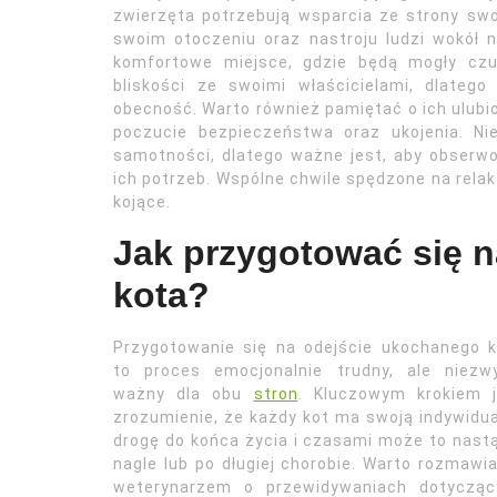
zwierzęta potrzebują wsparcia ze strony sw
swoim otoczeniu oraz nastroju ludzi wokół n
komfortowe miejsce, gdzie będą mogły czu
bliskości ze swoimi właścicielami, dlateg
obecność. Warto również pamiętać o ich ulubi
poczucie bezpieczeństwa oraz ukojenia. Ni
samotności, dlatego ważne jest, aby obserw
ich potrzeb. Wspólne chwile spędzone na relak
kojące.
Jak przygotować się 
kota?
Przygotowanie się na odejście ukochanego 
to proces emocjonalnie trudny, ale niezwy
ważny dla obu
stron
. Kluczowym krokiem j
zrozumienie, że każdy kot ma swoją indywidu
drogę do końca życia i czasami może to nast
nagle lub po długiej chorobie. Warto rozmawi
weterynarzem o przewidywaniach dotycząc