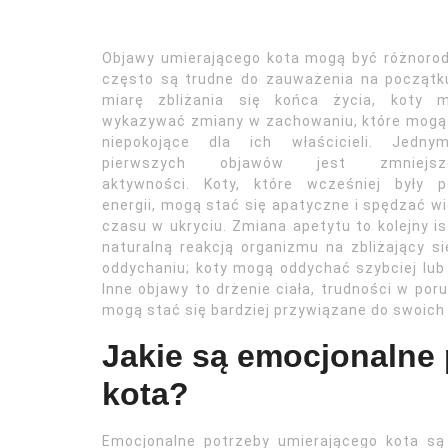
Objawy umierającego kota mogą być różnorod
często są trudne do zauważenia na początk
miarę zbliżania się końca życia, koty 
wykazywać zmiany w zachowaniu, które mogą
niepokojące dla ich właścicieli. Jedn
pierwszych objawów jest zmniejsze
aktywności. Koty, które wcześniej były p
energii, mogą stać się apatyczne i spędzać wi
czasu w ukryciu. Zmiana apetytu to kolejny is
naturalną reakcją organizmu na zbliżający 
oddychaniu; koty mogą oddychać szybciej lub w
Inne objawy to drżenie ciała, trudności w po
mogą stać się bardziej przywiązane do swoich w
Jakie są emocjonalne
kota?
Emocjonalne potrzeby umierającego kota są