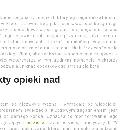
kle emocjonalny moment, który wymaga delikatności i
 której zarówno kot, jak i jego właściciel będą mogli
jszych sposobów na pożegnanie jest spędzenie czasu
 jego legowisko lub miejsce przy oknie, gdzie często
 ostatnich chwilach otaczać go miłością i wsparciem;
em może przynieść mu ukojenie. Niektórzy właściciele
 krótkiego filmu, aby zachować wspomnienia związane z
ości weterynarza w tym trudnym momencie; niektórzy
co pozwala uniknąć dodatkowego stresu dla kota.
kty opieki nad
otem są niezwykle ważne i wymagają od właścicieli
obrostanem zwierzęcia. Kluczowym zagadnieniem jest
cia do samego końca. Oznacza to monitorowanie jego
dotyczących
leczenia
czy interwencji medycznych. W
ć opcje paliatywne, które mają na celu złagodzenie