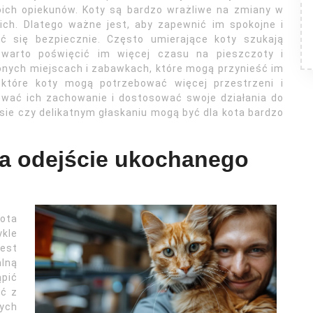
oich opiekunów. Koty są bardzo wrażliwe na zmiany w
ich. Dlatego ważne jest, aby zapewnić im spokojne i
ć się bezpiecznie. Często umierające koty szukają
o warto poświęcić im więcej czasu na pieszczoty i
onych miejscach i zabawkach, które mogą przynieść im
ektóre koty mogą potrzebować więcej przestrzeni i
ować ich zachowanie i dostosować swoje działania do
sie czy delikatnym głaskaniu mogą być dla kota bardzo
na odejście ukochanego
kota
kle
est
alną
ąpić
ać z
ych