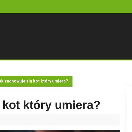
ak zachowuje się kot który umiera?
 kot który umiera?