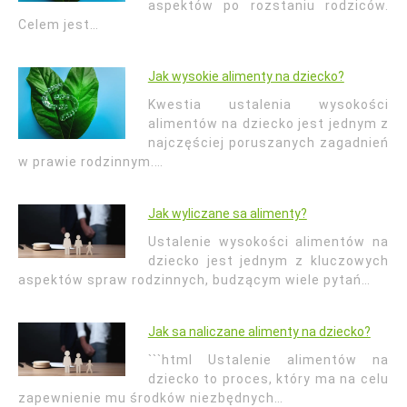
aspektów po rozstaniu rodziców.
Celem jest…
Jak wysokie alimenty na dziecko?
Kwestia ustalenia wysokości
alimentów na dziecko jest jednym z
najczęściej poruszanych zagadnień
w prawie rodzinnym.…
Jak wyliczane sa alimenty?
Ustalenie wysokości alimentów na
dziecko jest jednym z kluczowych
aspektów spraw rodzinnych, budzącym wiele pytań…
Jak sa naliczane alimenty na dziecko?
```html Ustalenie alimentów na
dziecko to proces, który ma na celu
zapewnienie mu środków niezbędnych…