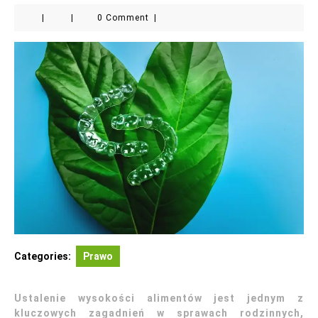
|
|
0 Comment
|
Categories:
Prawo
Ustalenie wysokości alimentów jest jednym z
kluczowych zagadnień w sprawach rodzinnych,