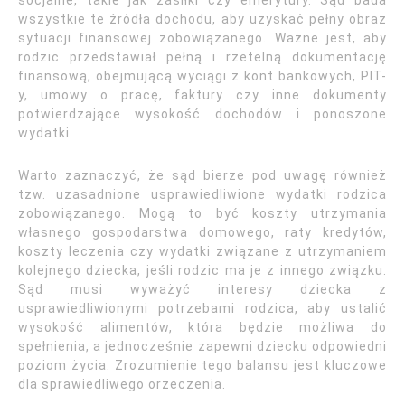
socjalne, takie jak zasiłki czy emerytury. Sąd bada
wszystkie te źródła dochodu, aby uzyskać pełny obraz
sytuacji finansowej zobowiązanego. Ważne jest, aby
rodzic przedstawiał pełną i rzetelną dokumentację
finansową, obejmującą wyciągi z kont bankowych, PIT-
y, umowy o pracę, faktury czy inne dokumenty
potwierdzające wysokość dochodów i ponoszone
wydatki.
Warto zaznaczyć, że sąd bierze pod uwagę również
tzw. uzasadnione usprawiedliwione wydatki rodzica
zobowiązanego. Mogą to być koszty utrzymania
własnego gospodarstwa domowego, raty kredytów,
koszty leczenia czy wydatki związane z utrzymaniem
kolejnego dziecka, jeśli rodzic ma je z innego związku.
Sąd musi wyważyć interesy dziecka z
usprawiedliwionymi potrzebami rodzica, aby ustalić
wysokość alimentów, która będzie możliwa do
spełnienia, a jednocześnie zapewni dziecku odpowiedni
poziom życia. Zrozumienie tego balansu jest kluczowe
dla sprawiedliwego orzeczenia.