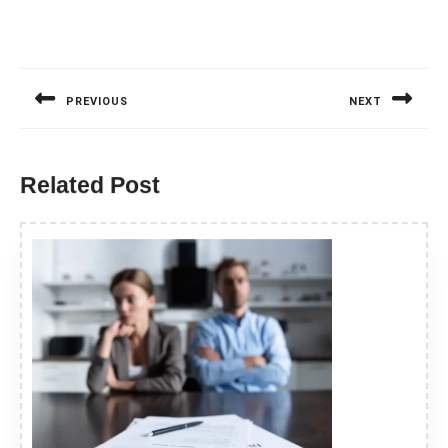
Nawigacja
wpisu
PREVIOUS
NEXT
Previous
Next
post:
post:
Related Post