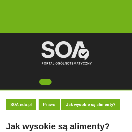
Skip
to
content
Open
Button
SOA.edu.pl
Prawo
Jak wysokie są alimenty?
Jak wysokie są alimenty?