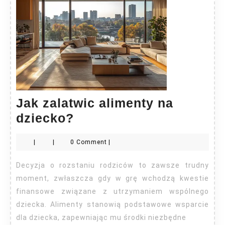
Jak zalatwic alimenty na
Jak
dziecko?
zalatwic
|
|
0 Comment
|
alimenty
na
Decyzja o rozstaniu rodziców to zawsze trudny
dziecko?
moment, zwłaszcza gdy w grę wchodzą kwestie
finansowe związane z utrzymaniem wspólnego
dziecka. Alimenty stanowią podstawowe wsparcie
dla dziecka, zapewniając mu środki niezbędne