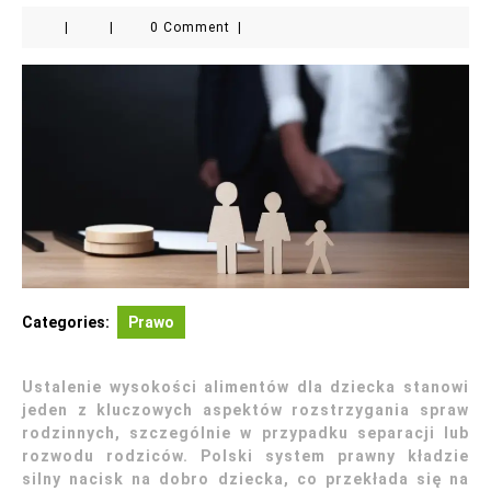
|
|
0 Comment
|
Categories:
Prawo
Ustalenie wysokości alimentów dla dziecka stanowi
jeden z kluczowych aspektów rozstrzygania spraw
rodzinnych, szczególnie w przypadku separacji lub
rozwodu rodziców. Polski system prawny kładzie
silny nacisk na dobro dziecka, co przekłada się na