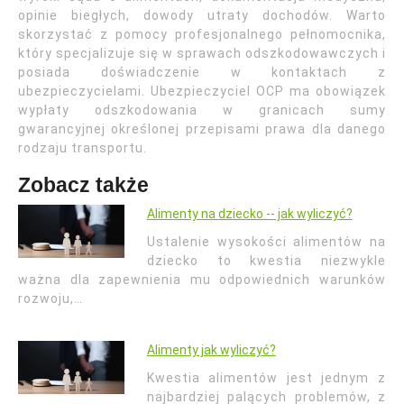
opinie biegłych, dowody utraty dochodów. Warto
skorzystać z pomocy profesjonalnego pełnomocnika,
który specjalizuje się w sprawach odszkodowawczych i
posiada doświadczenie w kontaktach z
ubezpieczycielami. Ubezpieczyciel OCP ma obowiązek
wypłaty odszkodowania w granicach sumy
gwarancyjnej określonej przepisami prawa dla danego
rodzaju transportu.
Zobacz także
Alimenty na dziecko -- jak wyliczyć?
Ustalenie wysokości alimentów na
dziecko to kwestia niezwykle
ważna dla zapewnienia mu odpowiednich warunków
rozwoju,…
Alimenty jak wyliczyć?
Kwestia alimentów jest jednym z
najbardziej palących problemów, z