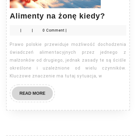
Aliment
Alimenty na żonę kiedy?
na
|
|
0 Comment
|
żonę
kiedy?
Prawo polskie przewiduje możliwość dochodzenia
świadczeń alimentacyjnych przez jednego z
małżonków od drugiego, jednak zasady te są ściśle
określone i uzależnione od wielu czynników.
Kluczowe znaczenie ma tutaj sytuacja, w
READ
READ MORE
MORE