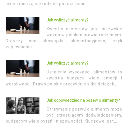
jakimi mierzą się rodzice po rozstaniu…
Jak wyliczyć alimenty?
Kwestia alimentów jest niezwykle
ważna w polskim prawie rodzinnym.
Dotyczy ona obowiązku alimentacyjnego, czyli
zapewnienia…
Jak wyliczyć alimenty?
Ustalenie wysokości alimentów to
kwestia budząca wiele emocji i
wątpliwości. Prawo polskie przewiduje kilka ścieżek…
Jak odpowiedzieć na pozew o alimenty?
Otrzymanie pozwu o alimenty może
być stresującym doświadczeniem,
budzącym wiele pytań i niepewności. Kluczowe jest,…