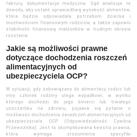
faktury, dokumentacja medyczna. Sąd analizuje te
dowody, aby ustalić sprawiedliwą wysokość alimentów,
która będzie odpowiadała potrzebom dziecka i
możliwościom finansowym rodziców, a także zapewni
stabilność finansową małżonków w trudnym okresie
rozstania.
Jakie są możliwości prawne
dotyczące dochodzenia roszczeń
alimentacyjnych od
ubezpieczyciela OCP?
W sytuacji, gdy zobowiązany do alimentacji rodzic lub
inny członek rodziny ulega wypadkowi, w wyniku
którego dochodzi do jego śmierci lub trwałego
uszczerbku na zdrowiu, pojawia się pytanie o
możliwość dochodzenia świadczeń alimentacyjnych od
ubezpieczyciela OCP (Odpowiedzialność Cywilna
Przewoźnika). Jest to skomplikowana kwestia prawna,
która wymaga zrozumienia specyfiki