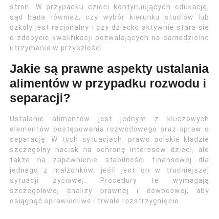
stron. W przypadku dzieci kontynuujących edukację,
sąd bada również, czy wybór kierunku studiów lub
szkoły jest racjonalny i czy dziecko aktywnie stara się
o zdobycie kwalifikacji pozwalających na samodzielne
utrzymanie w przyszłości.
Jakie są prawne aspekty ustalania
alimentów w przypadku rozwodu i
separacji?
Ustalanie alimentów jest jednym z kluczowych
elementów postępowania rozwodowego oraz spraw o
separację. W tych sytuacjach, prawo polskie kładzie
szczególny nacisk na ochronę interesów dzieci, ale
także na zapewnienie stabilności finansowej dla
jednego z małżonków, jeśli jest on w trudniejszej
sytuacji życiowej. Procedury te wymagają
szczegółowej analizy prawnej i dowodowej, aby
osiągnąć sprawiedliwe i trwałe rozstrzygnięcie.