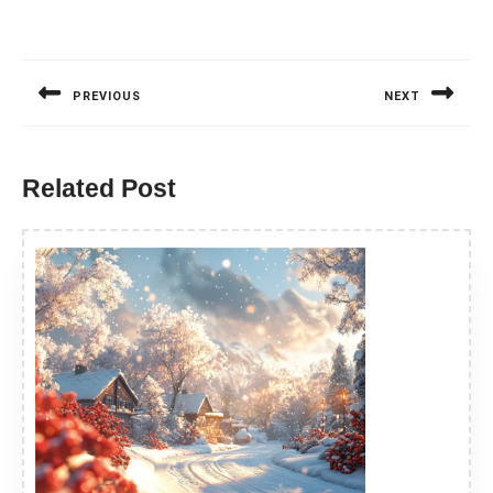
Nawigacja
wpisu
PREVIOUS
NEXT
Previous
Next
post:
post:
Related Post