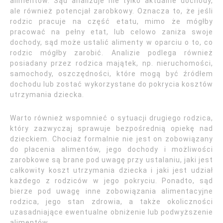
alimentów. Sąd analizuje nie tylko aktualne dochody,
ale również potencjał zarobkowy. Oznacza to, że jeśli
rodzic pracuje na część etatu, mimo że mógłby
pracować na pełny etat, lub celowo zaniża swoje
dochody, sąd może ustalić alimenty w oparciu o to, co
rodzic mógłby zarobić. Analizie podlega również
posiadany przez rodzica majątek, np. nieruchomości,
samochody, oszczędności, które mogą być źródłem
dochodu lub zostać wykorzystane do pokrycia kosztów
utrzymania dziecka.
Warto również wspomnieć o sytuacji drugiego rodzica,
który zazwyczaj sprawuje bezpośrednią opiekę nad
dzieckiem. Chociaż formalnie nie jest on zobowiązany
do płacenia alimentów, jego dochody i możliwości
zarobkowe są brane pod uwagę przy ustalaniu, jaki jest
całkowity koszt utrzymania dziecka i jaki jest udział
każdego z rodziców w jego pokryciu. Ponadto, sąd
bierze pod uwagę inne zobowiązania alimentacyjne
rodzica, jego stan zdrowia, a także okoliczności
uzasadniające ewentualne obniżenie lub podwyższenie
alimentów.