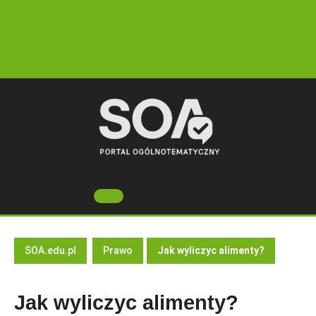
Skip
to
content
Open
Button
SOA.edu.pl
Prawo
Jak wyliczyc alimenty?
Jak wyliczyc alimenty?