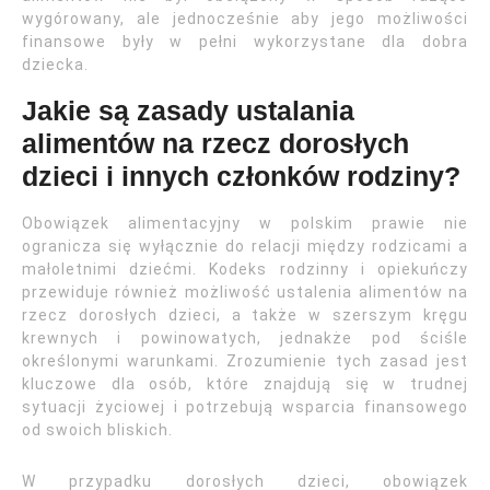
wygórowany, ale jednocześnie aby jego możliwości
finansowe były w pełni wykorzystane dla dobra
dziecka.
Jakie są zasady ustalania
alimentów na rzecz dorosłych
dzieci i innych członków rodziny?
Obowiązek alimentacyjny w polskim prawie nie
ogranicza się wyłącznie do relacji między rodzicami a
małoletnimi dziećmi. Kodeks rodzinny i opiekuńczy
przewiduje również możliwość ustalenia alimentów na
rzecz dorosłych dzieci, a także w szerszym kręgu
krewnych i powinowatych, jednakże pod ściśle
określonymi warunkami. Zrozumienie tych zasad jest
kluczowe dla osób, które znajdują się w trudnej
sytuacji życiowej i potrzebują wsparcia finansowego
od swoich bliskich.
W przypadku dorosłych dzieci, obowiązek