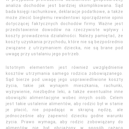
analiza dochodów jest bardziej skomplikowana. Sąd
bada księgi rachunkowe, deklaracje podatkowe, a także
może zlecić biegłemu rewidentowi sporządzenie opinii
dotyczącej faktycznych dochodów firmy. Ważne jest
przedstawienie dowodów na rzeczywiste wpływy i
koszty prowadzenia działalności. Należy pamiętać, że
koszty uzyskania przychodu, które nie są bezpośrednio
związane z utrzymaniem dziecka, nie są brane pod
uwagę przy ustalaniu jego potrzeb.
Istotnym elementem jest również uwzględnienie
kosztów utrzymania samego rodzica zobowiązanego.
Sąd bierze pod uwagę jego usprawiedliwione koszty
życia, takie jak wynajem mieszkania, rachunki,
wyżywienie, niezbędne leki, a także ewentualne inne
obowiązki alimentacyjne wobec innych osób. Celem
jest takie ustalenie alimentów, aby rodzic był w stanie
je płacić, nie popadając w skrajną nędzę, ale
jednocześnie aby zapewnić dziecku godne warunki
życia. Prawo wymaga, aby rodzic zobowiązany do
alimentów nie był obciążony w sposób rażąco