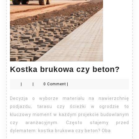
Kost
Kostka brukowa czy beton?
bruk
|
|
0 Comment
|
czy
beto
Decyzja o wyborze materiału na nawierzchnię
podjazdu, tarasu czy ścieżki w ogrodzie to
kluczowy moment w każdym projekcie budowlanym
czy aranżacyjnym. Często stajemy przed
dylematem: kostka brukowa czy beton? Oba