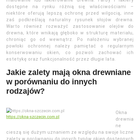
malowanie lub lakierowanie drewna. Farby i lakiery
dostępne na rynku różnią się właściwościami –
niektóre oferują lepszą ochronę przed wilgocią, inne
zaś podkreślają naturalny rysunek słojów drewna.
Warto również rozważyć zastosowanie olejów do
drewna, które wnikają głęboko w strukturę materiału,
chroniąc go od wewnątrz. Po nałożeniu wybranej
powłoki ochronnej należy pamiętać o regularnym
konserwowaniu okien, co pozwoli zachować ich
estetykę oraz funkcjonalność przez długie lata.
Jakie zalety mają okna drewniane
w porównaniu do innych
rodzajów?
Okna
https://okna-szczecin.com.pl
drewnia
ne
cieszą się dużym uznaniem ze względu na swoje liczne
zalety w porównaniu do innych typów okien dostępnych