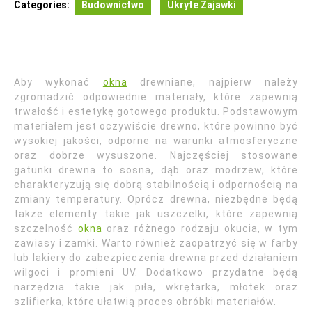
Categories:
Budownictwo
Ukryte Zajawki
Aby wykonać
okna
drewniane, najpierw należy
zgromadzić odpowiednie materiały, które zapewnią
trwałość i estetykę gotowego produktu. Podstawowym
materiałem jest oczywiście drewno, które powinno być
wysokiej jakości, odporne na warunki atmosferyczne
oraz dobrze wysuszone. Najczęściej stosowane
gatunki drewna to sosna, dąb oraz modrzew, które
charakteryzują się dobrą stabilnością i odpornością na
zmiany temperatury. Oprócz drewna, niezbędne będą
także elementy takie jak uszczelki, które zapewnią
szczelność
okna
oraz różnego rodzaju okucia, w tym
zawiasy i zamki. Warto również zaopatrzyć się w farby
lub lakiery do zabezpieczenia drewna przed działaniem
wilgoci i promieni UV. Dodatkowo przydatne będą
narzędzia takie jak piła, wkrętarka, młotek oraz
szlifierka, które ułatwią proces obróbki materiałów.