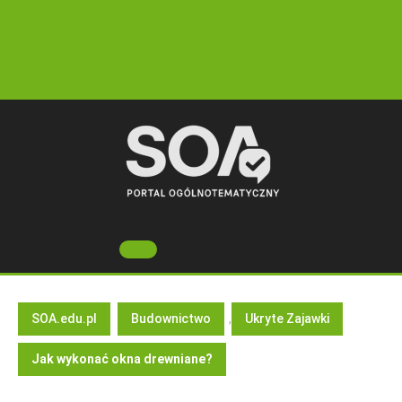
Skip
to
content
Open
Button
SOA.edu.pl
Budownictwo
,
Ukryte Zajawki
Jak wykonać okna drewniane?