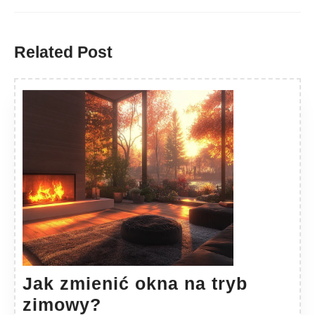
Previous
Next
post:
post:
Related Post
Jak zmienić okna na tryb
Jak
zimowy?