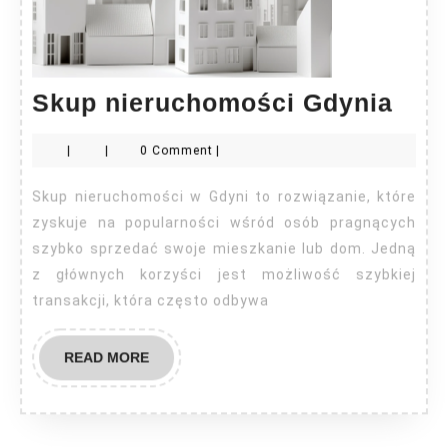
Sku
Skup nieruchomości Gdynia
nie
|
|
0 Comment
|
Gdy
Skup nieruchomości w Gdyni to rozwiązanie, które
zyskuje na popularności wśród osób pragnących
szybko sprzedać swoje mieszkanie lub dom. Jedną
z głównych korzyści jest możliwość szybkiej
transakcji, która często odbywa
READ
READ MORE
MORE