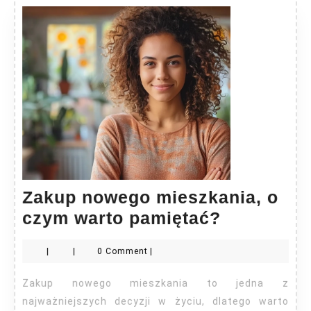
Zakup nowego mieszkania, o
Zakup
czym warto pamiętać?
nowego
|
|
0 Comment
|
mieszkani
o
Zakup nowego mieszkania to jedna z
czym
najważniejszych decyzji w życiu, dlatego warto