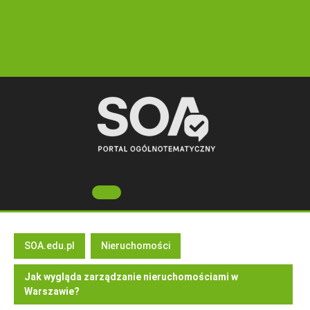
Skip
to
content
Open
Button
SOA.edu.pl
Nieruchomości
Jak wygląda zarządzanie nieruchomościami w
Warszawie?