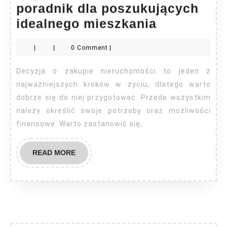
poradnik dla poszukujących
Kupno
idealnego mieszkania
nieruchom
|
|
0 Comment
|
–
poradnik
Decyzja o zakupie nieruchomości to jeden z
dla
najważniejszych kroków w życiu, dlatego warto
poszukują
dobrze się do niej przygotować. Przede wszystkim
należy określić swoje potrzeby oraz możliwości
idealnego
finansowe. Warto zastanowić się,
mieszkani
READ
READ MORE
MORE