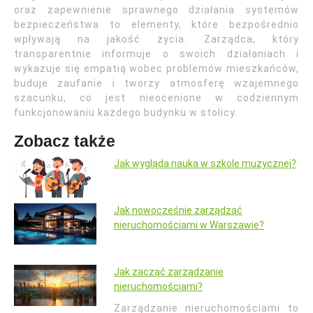
oraz zapewnienie sprawnego działania systemów
bezpieczeństwa to elementy, które bezpośrednio
wpływają na jakość życia. Zarządca, który
transparentnie informuje o swoich działaniach i
wykazuje się empatią wobec problemów mieszkańców,
buduje zaufanie i tworzy atmosferę wzajemnego
szacunku, co jest nieocenione w codziennym
funkcjonowaniu każdego budynku w stolicy.
Zobacz także
Jak wygląda nauka w szkole muzycznej?
Jak nowocześnie zarządzać
nieruchomościami w Warszawie?
Jak zacząć zarządzanie
nieruchomościami?
Zarządzanie nieruchomościami to