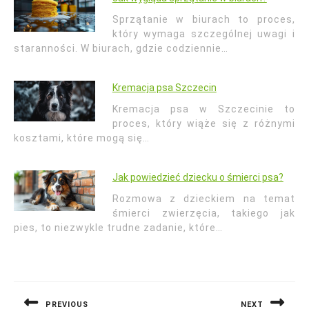
Sprzątanie w biurach to proces,
który wymaga szczególnej uwagi i
staranności. W biurach, gdzie codziennie…
Kremacja psa Szczecin
Kremacja psa w Szczecinie to
proces, który wiąże się z różnymi
kosztami, które mogą się…
Jak powiedzieć dziecku o śmierci psa?
Rozmowa z dzieckiem na temat
śmierci zwierzęcia, takiego jak
pies, to niezwykle trudne zadanie, które…
Nawigacja
wpisu
PREVIOUS
NEXT