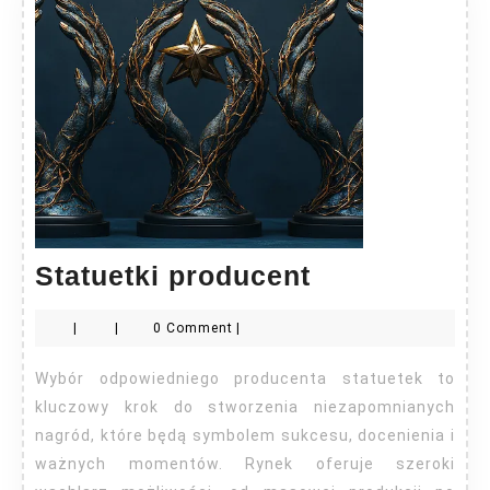
Statuetki
Statuetki producent
producent
|
|
0 Comment
|
Wybór odpowiedniego producenta statuetek to
kluczowy krok do stworzenia niezapomnianych
nagród, które będą symbolem sukcesu, docenienia i
ważnych momentów. Rynek oferuje szeroki