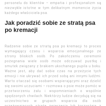
personelu do klientów – empatia i profesjonalizm są
niezwykle istotne w tym delikatnym momencie życia
każdego właściciela psa.
Jak poradzić sobie ze stratą psa
po kremacji
Radzenie sobie ze stratą psa po kremacji to proces
wymagający czasu i wsparcia emocjonalnego ze
strony bliskich osób. Po zakończeniu ceremonii
pożegnania wiele osób może odczuwać pustkę i
smutek związany z brakiem ukochanego pupila u boku.
Ważne jest, aby dać sobie czas na przeżycie tych
emocji i nie ukrywać ich przed sobą ani innymi ludźmi.
Warto otaczać się osobami wspierającymi oraz dzielić
się swoimi uczuciami – rozmowa o psie może pomóc w
przetworzeniu żalu i wspomnieniach o wspólnie
spędzonych chwilach. Niektórzy ludzie decydują się na
uczestnictwo w grupach wsparcia dla osób
przeżywających stratę zwierzęcia lub korzystają z