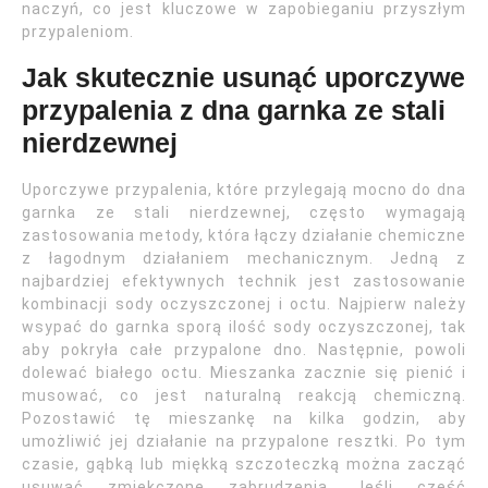
naczyń, co jest kluczowe w zapobieganiu przyszłym
przypaleniom.
Jak skutecznie usunąć uporczywe
przypalenia z dna garnka ze stali
nierdzewnej
Uporczywe przypalenia, które przylegają mocno do dna
garnka ze stali nierdzewnej, często wymagają
zastosowania metody, która łączy działanie chemiczne
z łagodnym działaniem mechanicznym. Jedną z
najbardziej efektywnych technik jest zastosowanie
kombinacji sody oczyszczonej i octu. Najpierw należy
wsypać do garnka sporą ilość sody oczyszczonej, tak
aby pokryła całe przypalone dno. Następnie, powoli
dolewać białego octu. Mieszanka zacznie się pienić i
musować, co jest naturalną reakcją chemiczną.
Pozostawić tę mieszankę na kilka godzin, aby
umożliwić jej działanie na przypalone resztki. Po tym
czasie, gąbką lub miękką szczoteczką można zacząć
usuwać zmiękczone zabrudzenia. Jeśli część