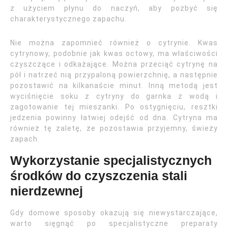
z użyciem płynu do naczyń, aby pozbyć się
charakterystycznego zapachu.
Nie można zapomnieć również o cytrynie. Kwas
cytrynowy, podobnie jak kwas octowy, ma właściwości
czyszczące i odkażające. Można przeciąć cytrynę na
pół i natrzeć nią przypaloną powierzchnię, a następnie
pozostawić na kilkanaście minut. Inną metodą jest
wyciśnięcie soku z cytryny do garnka z wodą i
zagotowanie tej mieszanki. Po ostygnięciu, resztki
jedzenia powinny łatwiej odejść od dna. Cytryna ma
również tę zaletę, że pozostawia przyjemny, świeży
zapach.
Wykorzystanie specjalistycznych
środków do czyszczenia stali
nierdzewnej
Gdy domowe sposoby okazują się niewystarczające,
warto sięgnąć po specjalistyczne preparaty