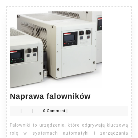
Naprawa
Naprawa falowników
falowników
|
|
0 Comment
|
Falowniki to urządzenia, które odgrywają kluczową
rolę w systemach automatyki i zarządzania