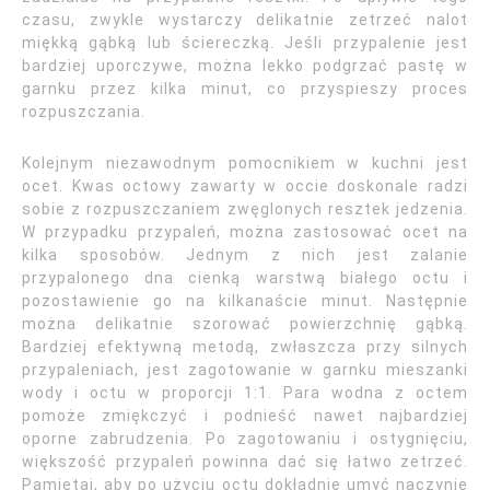
czasu, zwykle wystarczy delikatnie zetrzeć nalot
miękką gąbką lub ściereczką. Jeśli przypalenie jest
bardziej uporczywe, można lekko podgrzać pastę w
garnku przez kilka minut, co przyspieszy proces
rozpuszczania.
Kolejnym niezawodnym pomocnikiem w kuchni jest
ocet. Kwas octowy zawarty w occie doskonale radzi
sobie z rozpuszczaniem zwęglonych resztek jedzenia.
W przypadku przypaleń, można zastosować ocet na
kilka sposobów. Jednym z nich jest zalanie
przypalonego dna cienką warstwą białego octu i
pozostawienie go na kilkanaście minut. Następnie
można delikatnie szorować powierzchnię gąbką.
Bardziej efektywną metodą, zwłaszcza przy silnych
przypaleniach, jest zagotowanie w garnku mieszanki
wody i octu w proporcji 1:1. Para wodna z octem
pomoże zmiękczyć i podnieść nawet najbardziej
oporne zabrudzenia. Po zagotowaniu i ostygnięciu,
większość przypaleń powinna dać się łatwo zetrzeć.
Pamiętaj, aby po użyciu octu dokładnie umyć naczynie