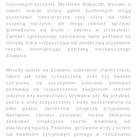
nylonowych szczotek. Metalowe drapaczki, druciaki, a
nawet twarde strony gąbek kuchennych mogą
pozostawić nieestetyczne rysy, które nie tylko
oszpecą naczynie, ale mogą również sprzyjać
gromadzeniu się brudu i bakterii w przyszłości.
Zamiast agresywnego szorowania, lepiej postawić na
metody, które rozpuszczają lub zmiękczają przypalone
resztki, minimalizując potrzebę mechanicznego
działania.
Metody oparte na działaniu substancji chemicznych,
takich jak soda oczyszczona, ocet czy kwasek
cytrynowy, są szczególnie polecane, ponieważ
pozwalają na rozpuszczenie zwęglonych resztek
jedzenia bez konieczności używania siły. Na przykład,
pasta z sody oczyszczonej i wody, pozostawiona na
kilka godzin, skutecznie zmiękcza przypalenie.
Następnie, zamiast szorować, można delikatnie
zeskrobać zmiękczone resztki drewnianą lub
plastikową łopatką. Podobnie, gotowanie wody z octem
lub kwaskiem cytrynowym pomaga w rozluźnieniu