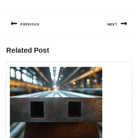
Nawigacja
wpisu
PREVIOUS
NEXT
Previous
Next
post:
post:
Related Post