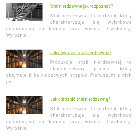
Stal nierdzewna jak rozpoznać?
Stal nierdzewna to materiał, który
charakteryzuje się wyjątkową
odpornością na korozję oraz wysoką trwałością.
Wyróżnia…
Jak powstaje stal nierdzewna?
Produkcja stali nierdzewnej to
skomplikowany proces, który
obejmuje kilka kluczowych etapów. Pierwszym z nich
jest…
Jak odróżnić stal nierdzewną?
Stal nierdzewna to materiał, który
charakteryzuje się wyjątkową
odpornością na korozję oraz wysoką trwałością.
Wyróżnia…