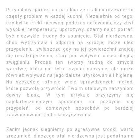
Przypalony garnek lub patelnia ze stali nierdzewnej to
częsty problem w każdej kuchni. Niezależnie od tego,
czy był to efekt nieuwagi podczas gotowania, czy zbyt
wysokiej temperatury, uporczywy, czarny nalot potrafi
być niezwykle trudny do usunięcia. Stal nierdzewna,
choć wytrzymała i odporna na korozję, może ulec
przypaleniu, zwłaszcza gdy na jej powierzchni znajdą
się resztki jedzenia, które pod wpływem ciepła ulegną
zwęgleniu. Proces ten tworzy trudną do zmycia
warstwę, która nie tylko szpeci naczynie, ale może
również wpływać na jego dalsze użytkowanie i higienę.
Na szczęście istnieje wiele sprawdzonych metod,
które pozwolą przywrócić Twoim stalowym naczyniom
dawny blask. W tym artykule przyjrzymy się
najskuteczniejszym sposobom na pozbycie się
przypaleń, od domowych sposobów po bardziej
zaawansowane techniki czyszczenia.
Zanim jednak sięgniemy po agresywne środki, warto
zrozumieć, dlaczego stal nierdzewna jest podatna na