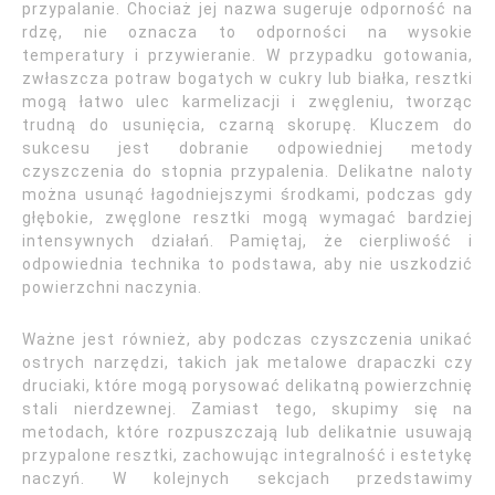
przypalanie. Chociaż jej nazwa sugeruje odporność na
rdzę, nie oznacza to odporności na wysokie
temperatury i przywieranie. W przypadku gotowania,
zwłaszcza potraw bogatych w cukry lub białka, resztki
mogą łatwo ulec karmelizacji i zwęgleniu, tworząc
trudną do usunięcia, czarną skorupę. Kluczem do
sukcesu jest dobranie odpowiedniej metody
czyszczenia do stopnia przypalenia. Delikatne naloty
można usunąć łagodniejszymi środkami, podczas gdy
głębokie, zwęglone resztki mogą wymagać bardziej
intensywnych działań. Pamiętaj, że cierpliwość i
odpowiednia technika to podstawa, aby nie uszkodzić
powierzchni naczynia.
Ważne jest również, aby podczas czyszczenia unikać
ostrych narzędzi, takich jak metalowe drapaczki czy
druciaki, które mogą porysować delikatną powierzchnię
stali nierdzewnej. Zamiast tego, skupimy się na
metodach, które rozpuszczają lub delikatnie usuwają
przypalone resztki, zachowując integralność i estetykę
naczyń. W kolejnych sekcjach przedstawimy