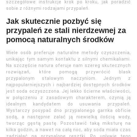
szczegółowe instrukcje krok po kroku, jak poradzić
sobie z różnymi rodzajami przypaleń.
Jak skutecznie pozbyć się
przypaleń ze stali nierdzewnej za
pomocą naturalnych środków
Wiele osób preferuje naturalne metody czyszczenia,
unikając tym samym kontaktu z silnymi chemikaliami.
Na szczęście natura oferuje nam szereg skutecznych
rozwiązań, które pomogą przywrócić blask
przypalonym stalowym naczyniom. Jednym z
najpopularniejszych i najbardziej dostępnych środków
jest soda oczyszczona. Jej lekko ścierne właściwości,
w połączeniu z zasadowym charakterem, czynią ją
idealnym kandydatem do usuwania przypaleń.
Wystarczy posypać dno przypalonego garnka obficie
sodą, a następnie zalać ją niewielką ilością wody,
tworząc gęstą pastę. Pozostawić taką miksturę na
kilka godzin, a nawet na całą noc, aby soda miała czas
zadziałać na przypalone resztki. Po upływie tego