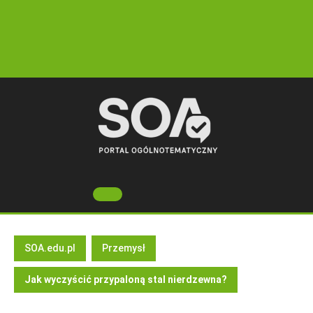
Skip
to
content
Open
Button
SOA.edu.pl
Przemysł
Jak wyczyścić przypaloną stal nierdzewna?