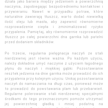
działa jako bariera między jedzeniem a powierzchnią
naczynia, zapobiegając bezpośredniemu kontaktowi i
przywieraniu. Nawet w przypadku potraw, które
naturalnie zawierają tłuszcz, warto dodać niewielką
ilość oleju lub masła, aby zapewnić równomierne
rozprowadzenie ciepła i zminimalizować ryzyko
przypalenia. Pamiętaj, aby równomiernie rozprowadzić
tłuszcz po całej powierzchni dna garnka lub patelni
przed dodaniem składników.
Po trzecie, regularna pielęgnacja naczyń ze stali
nierdzewnej jest równie ważna. Po każdym użyciu,
należy dokładnie umyć naczynie z użyciem łagodnego
płynu do naczyń i miękkiej gąbki. Pozostawianie
resztek jedzenia na dnie garnka może prowadzić do ich
przypalenia przy kolejnym użyciu. Unikaj pozostawiania
naczyń do namaczania na długi czas, ponieważ może
to prowadzić do powstawania plam lub przebarwień.
Regularne polerowanie stali nierdzewnej specjalnymi
środkami do tego przeznaczonymi pomoże utrzymać
jej powierzchnię gładką i mniej podatną na