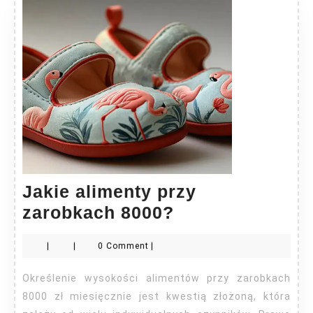
Jakie alimenty przy
Jakie
zarobkach 8000?
alimenty
|
|
0 Comment
|
przy
zarobkach
Określenie wysokości alimentów przy zarobkach
8000?
8000 zł miesięcznie jest kwestią złożoną, która