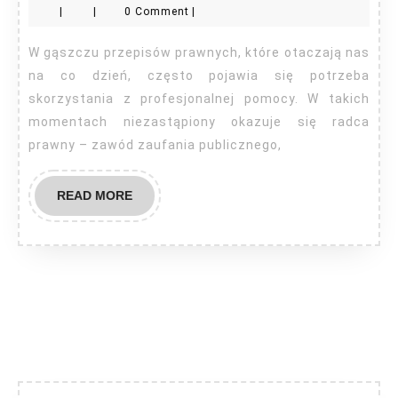
|
|
0 Comment
|
co
to?
W gąszczu przepisów prawnych, które otaczają nas
na co dzień, często pojawia się potrzeba
skorzystania z profesjonalnej pomocy. W takich
momentach niezastąpiony okazuje się radca
prawny – zawód zaufania publicznego,
READ
READ MORE
MORE