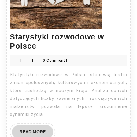
Statystyki rozwodowe w
Statystyki
Polsce
rozwodowe
|
|
0 Comment
|
w
Polsce
Statystyki rozwodowe w Polsce stanowią lustro
zmian społecznych, kulturowych i ekonomicznych,
które zachodzą w naszym kraju. Analiza danych
dotyczących liczby zawieranych i rozwiązywanych
małżeństw pozwala na lepsze zrozumienie
dynamiki życia
READ
READ MORE