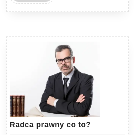
MORE
Radca
Radca prawny co to?
prawny