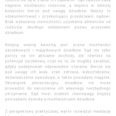
rodzice nie są w stanie ich zapewnić. Sąd zawsze bada
najpierw możliwości rodziców, a dopiero w dalszej
kolejności bierze pod uwagę dziadków. Należy to
udokumentować i przekonująco przedstawić sądowi.
Brak wykazania niemożności uzyskania alimentów od
rodziców skutkuje oddaleniem pozwu przeciwko
dziadkom.
Kolejną ważną kwestią jest ocena możliwości
zarobkowych i majątkowych dziadków. Sąd nie tylko
patrzy na ich aktualne dochody, ale również na
potencjał zarobkowy, czyli na to, ile mogliby zarabiać,
gdyby podejmowali odpowiednie starania. Bierze się
pod uwagę ich wiek, stan zdrowia, wykształcenie,
doświadczenie zawodowe, a także posiadany majątek.
Obowiązek alimentacyjny dziadków nie może
prowadzić do naruszenia ich własnego niezbędnego
utrzymania. Sąd musi znaleźć równowagę między
potrzebami dziecka a możliwościami dziadków.
Z perspektywy praktycznej, warto rozważyć mediację