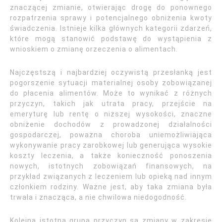
znaczącej zmianie, otwierając drogę do ponownego
rozpatrzenia sprawy i potencjalnego obniżenia kwoty
świadczenia. Istnieje kilka głównych kategorii zdarzeń,
które mogą stanowić podstawę do wystąpienia z
wnioskiem o zmianę orzeczenia o alimentach.
Najczęstszą i najbardziej oczywistą przesłanką jest
pogorszenie sytuacji materialnej osoby zobowiązanej
do płacenia alimentów. Może to wynikać z różnych
przyczyn, takich jak utrata pracy, przejście na
emeryturę lub rentę o niższej wysokości, znaczne
obniżenie dochodów z prowadzonej działalności
gospodarczej, poważna choroba uniemożliwiająca
wykonywanie pracy zarobkowej lub generująca wysokie
koszty leczenia, a także konieczność ponoszenia
nowych, istotnych zobowiązań finansowych, na
przykład związanych z leczeniem lub opieką nad innym
członkiem rodziny. Ważne jest, aby taka zmiana była
trwała i znacząca, a nie chwilowa niedogodność.
Kolejną istotną grupą przyczyn są zmiany w zakresie