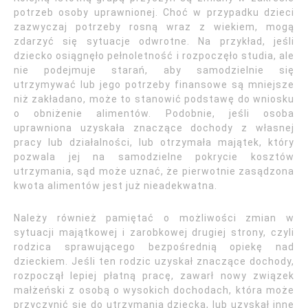
potrzeb osoby uprawnionej. Choć w przypadku dzieci
zazwyczaj potrzeby rosną wraz z wiekiem, mogą
zdarzyć się sytuacje odwrotne. Na przykład, jeśli
dziecko osiągnęło pełnoletność i rozpoczęło studia, ale
nie podejmuje starań, aby samodzielnie się
utrzymywać lub jego potrzeby finansowe są mniejsze
niż zakładano, może to stanowić podstawę do wniosku
o obniżenie alimentów. Podobnie, jeśli osoba
uprawniona uzyskała znaczące dochody z własnej
pracy lub działalności, lub otrzymała majątek, który
pozwala jej na samodzielne pokrycie kosztów
utrzymania, sąd może uznać, że pierwotnie zasądzona
kwota alimentów jest już nieadekwatna.
Należy również pamiętać o możliwości zmian w
sytuacji majątkowej i zarobkowej drugiej strony, czyli
rodzica sprawującego bezpośrednią opiekę nad
dzieckiem. Jeśli ten rodzic uzyskał znaczące dochody,
rozpoczął lepiej płatną pracę, zawarł nowy związek
małżeński z osobą o wysokich dochodach, która może
przyczynić się do utrzymania dziecka, lub uzyskał inne