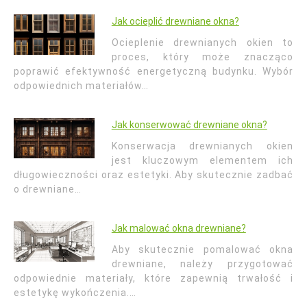
Jak ocieplić drewniane okna?
Ocieplenie drewnianych okien to
proces, który może znacząco
poprawić efektywność energetyczną budynku. Wybór
odpowiednich materiałów…
Jak konserwować drewniane okna?
Konserwacja drewnianych okien
jest kluczowym elementem ich
długowieczności oraz estetyki. Aby skutecznie zadbać
o drewniane…
Jak malować okna drewniane?
Aby skutecznie pomalować okna
drewniane, należy przygotować
odpowiednie materiały, które zapewnią trwałość i
estetykę wykończenia.…