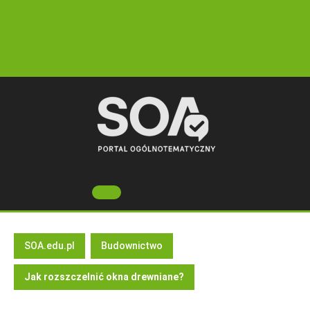
Skip
to
content
Open
Button
SOA.edu.pl
Budownictwo
Jak rozszczelnić okna drewniane?