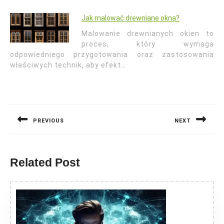
Jak malować drewniane okna?
Malowanie drewnianych okien to
proces, który wymaga
odpowiedniego przygotowania oraz zastosowania
właściwych technik, aby efekt…
Nawigacja
wpisu
PREVIOUS
NEXT
Previous
Next
post:
post:
Related Post