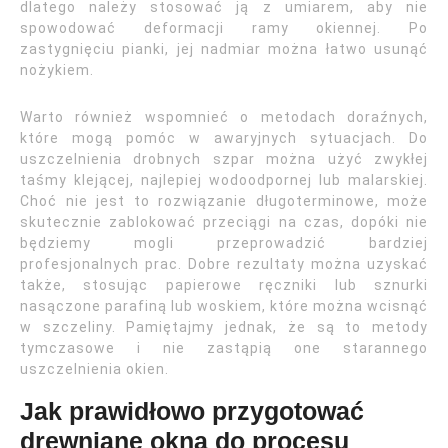
dlatego należy stosować ją z umiarem, aby nie
spowodować deformacji ramy okiennej. Po
zastygnięciu pianki, jej nadmiar można łatwo usunąć
nożykiem.
Warto również wspomnieć o metodach doraźnych,
które mogą pomóc w awaryjnych sytuacjach. Do
uszczelnienia drobnych szpar można użyć zwykłej
taśmy klejącej, najlepiej wodoodpornej lub malarskiej.
Choć nie jest to rozwiązanie długoterminowe, może
skutecznie zablokować przeciągi na czas, dopóki nie
będziemy mogli przeprowadzić bardziej
profesjonalnych prac. Dobre rezultaty można uzyskać
także, stosując papierowe ręczniki lub sznurki
nasączone parafiną lub woskiem, które można wcisnąć
w szczeliny. Pamiętajmy jednak, że są to metody
tymczasowe i nie zastąpią one starannego
uszczelnienia okien.
Jak prawidłowo przygotować
drewniane okna do procesu