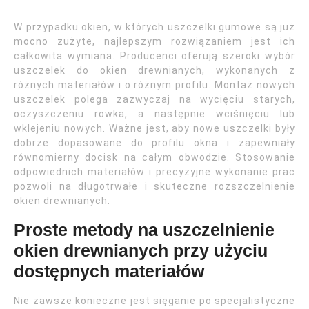
W przypadku okien, w których uszczelki gumowe są już
mocno zużyte, najlepszym rozwiązaniem jest ich
całkowita wymiana. Producenci oferują szeroki wybór
uszczelek do okien drewnianych, wykonanych z
różnych materiałów i o różnym profilu. Montaż nowych
uszczelek polega zazwyczaj na wycięciu starych,
oczyszczeniu rowka, a następnie wciśnięciu lub
wklejeniu nowych. Ważne jest, aby nowe uszczelki były
dobrze dopasowane do profilu okna i zapewniały
równomierny docisk na całym obwodzie. Stosowanie
odpowiednich materiałów i precyzyjne wykonanie prac
pozwoli na długotrwałe i skuteczne rozszczelnienie
okien drewnianych.
Proste metody na uszczelnienie
okien drewnianych przy użyciu
dostępnych materiałów
Nie zawsze konieczne jest sięganie po specjalistyczne