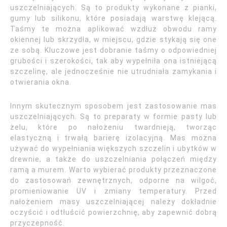
uszczelniających. Są to produkty wykonane z pianki,
gumy lub silikonu, które posiadają warstwę klejącą.
Taśmy te można aplikować wzdłuż obwodu ramy
okiennej lub skrzydła, w miejscu, gdzie stykają się one
ze sobą. Kluczowe jest dobranie taśmy o odpowiedniej
grubości i szerokości, tak aby wypełniła ona istniejącą
szczelinę, ale jednocześnie nie utrudniała zamykania i
otwierania okna.
Innym skutecznym sposobem jest zastosowanie mas
uszczelniających. Są to preparaty w formie pasty lub
żelu, które po nałożeniu twardnieją, tworząc
elastyczną i trwałą barierę izolacyjną. Mas można
używać do wypełniania większych szczelin i ubytków w
drewnie, a także do uszczelniania połączeń między
ramą a murem. Warto wybierać produkty przeznaczone
do zastosowań zewnętrznych, odporne na wilgoć,
promieniowanie UV i zmiany temperatury. Przed
nałożeniem masy uszczelniającej należy dokładnie
oczyścić i odtłuścić powierzchnię, aby zapewnić dobrą
przyczepność.