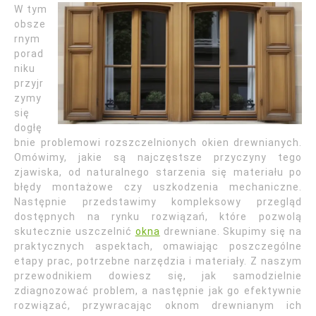
W tym
obsze
rnym
porad
niku
przyjr
zymy
się
dogłę
bnie problemowi rozszczelnionych okien drewnianych.
Omówimy, jakie są najczęstsze przyczyny tego
zjawiska, od naturalnego starzenia się materiału po
błędy montażowe czy uszkodzenia mechaniczne.
Następnie przedstawimy kompleksowy przegląd
dostępnych na rynku rozwiązań, które pozwolą
skutecznie uszczelnić
okna
drewniane. Skupimy się na
praktycznych aspektach, omawiając poszczególne
etapy prac, potrzebne narzędzia i materiały. Z naszym
przewodnikiem dowiesz się, jak samodzielnie
zdiagnozować problem, a następnie jak go efektywnie
rozwiązać, przywracając oknom drewnianym ich