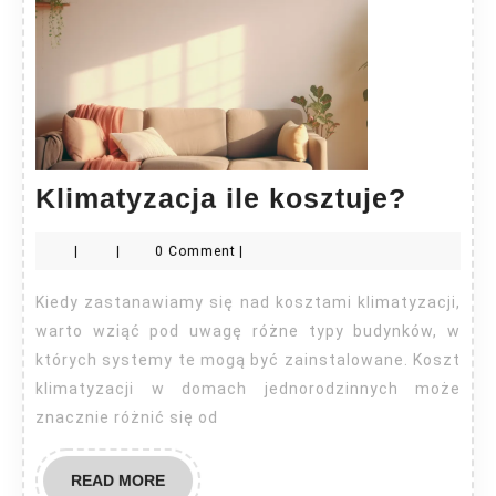
Klimat
Klimatyzacja ile kosztuje?
ile
|
|
0 Comment
|
koszt
Kiedy zastanawiamy się nad kosztami klimatyzacji,
warto wziąć pod uwagę różne typy budynków, w
których systemy te mogą być zainstalowane. Koszt
klimatyzacji w domach jednorodzinnych może
znacznie różnić się od
READ
READ MORE