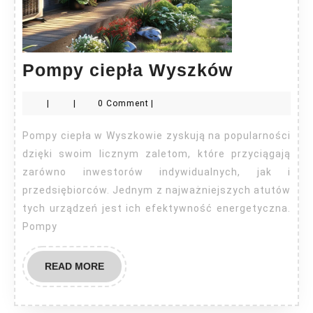
Pompy
Pompy ciepła Wyszków
ciepła
|
|
0 Comment
|
Wyszkó
Pompy ciepła w Wyszkowie zyskują na popularności
dzięki swoim licznym zaletom, które przyciągają
zarówno inwestorów indywidualnych, jak i
przedsiębiorców. Jednym z najważniejszych atutów
tych urządzeń jest ich efektywność energetyczna.
Pompy
READ
READ MORE
MORE