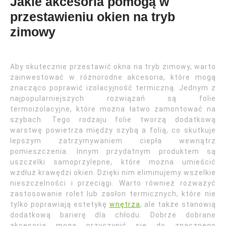
Jakie akcesoria pomogą w
przestawieniu okien na tryb
zimowy
Aby skutecznie przestawić okna na tryb zimowy, warto
zainwestować w różnorodne akcesoria, które mogą
znacząco poprawić izolacyjność termiczną. Jednym z
najpopularniejszych rozwiązań są folie
termoizolacyjne, które można łatwo zamontować na
szybach. Tego rodzaju folie tworzą dodatkową
warstwę powietrza między szybą a folią, co skutkuje
lepszym zatrzymywaniem ciepła wewnątrz
pomieszczenia. Innym przydatnym produktem są
uszczelki samoprzylepne, które można umieścić
wzdłuż krawędzi okien. Dzięki nim eliminujemy wszelkie
nieszczelności i przeciągi. Warto również rozważyć
zastosowanie rolet lub zasłon termicznych, które nie
tylko poprawiają estetykę
wnętrza
, ale także stanowią
dodatkową barierę dla chłodu. Dobrze dobrane
akcesoria mogą przyczynić się do znacznego