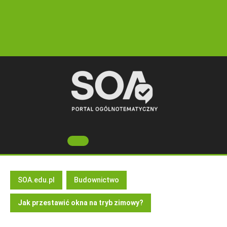
Skip
to
content
Open
Button
SOA.edu.pl
Budownictwo
Jak przestawić okna na tryb zimowy?