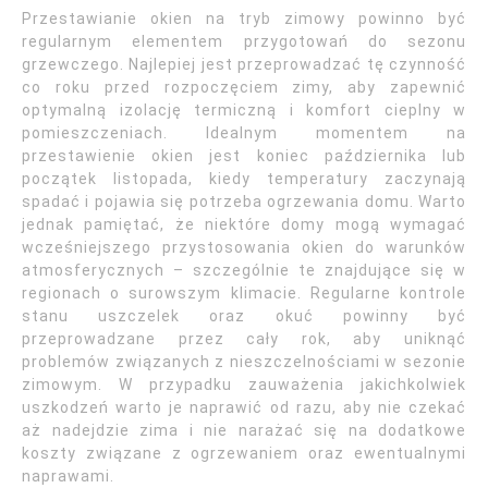
Przestawianie okien na tryb zimowy powinno być
regularnym elementem przygotowań do sezonu
grzewczego. Najlepiej jest przeprowadzać tę czynność
co roku przed rozpoczęciem zimy, aby zapewnić
optymalną izolację termiczną i komfort cieplny w
pomieszczeniach. Idealnym momentem na
przestawienie okien jest koniec października lub
początek listopada, kiedy temperatury zaczynają
spadać i pojawia się potrzeba ogrzewania domu. Warto
jednak pamiętać, że niektóre domy mogą wymagać
wcześniejszego przystosowania okien do warunków
atmosferycznych – szczególnie te znajdujące się w
regionach o surowszym klimacie. Regularne kontrole
stanu uszczelek oraz okuć powinny być
przeprowadzane przez cały rok, aby uniknąć
problemów związanych z nieszczelnościami w sezonie
zimowym. W przypadku zauważenia jakichkolwiek
uszkodzeń warto je naprawić od razu, aby nie czekać
aż nadejdzie zima i nie narażać się na dodatkowe
koszty związane z ogrzewaniem oraz ewentualnymi
naprawami.