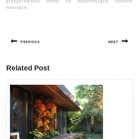
przygotowaniu domu na nadchodzące chłodne
miesiące.…
Nawigacja
wpisu
PREVIOUS
NEXT
Previous
Next
post:
post:
Related Post