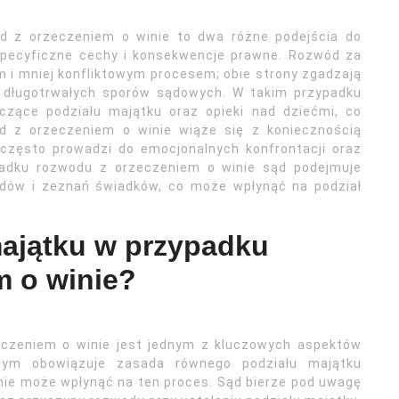
d z orzeczeniem o winie to dwa różne podejścia do
specyficzne cechy i konsekwencje prawne. Rozwód za
 i mniej konfliktowym procesem; obie strony zgadzają
ć długotrwałych sporów sądowych. W takim przypadku
czące podziału majątku oraz opieki nad dziećmi, co
ód z orzeczeniem o winie wiąże się z koniecznością
często prowadzi do emocjonalnych konfrontacji oraz
adku rozwodu z orzeczeniem o winie sąd podejmuje
dów i zeznań świadków, co może wpłynąć na podział
majątku w przypadku
m o winie?
eczeniem o winie jest jednym z kluczowych aspektów
nym obowiązuje zasada równego podziału majątku
nie może wpłynąć na ten proces. Sąd bierze pod uwagę