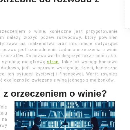
zeczeniem o winie, konieczne jest przygotowanie
m należy złożyć pozew rozwodowy, który powinien
ę zawarcia małżeństwa oraz informacje dotyczące
em pozwu jest uzasadnienie żądania orzeczenia o winie
h zarzutów. Do pozwu warto dołączyć także odpis aktu
e sytuację majątkową
stron
, takie jak wyciągi bankowe
atkowo, jeśli w sprawie występują dzieci, konieczne
ej ich sytuacji życiowej i finansowej. Warto również
ć okoliczności związane z winą jednego z małżonków.
 z orzeczeniem o winie?
nie
ielu
 na
rawy