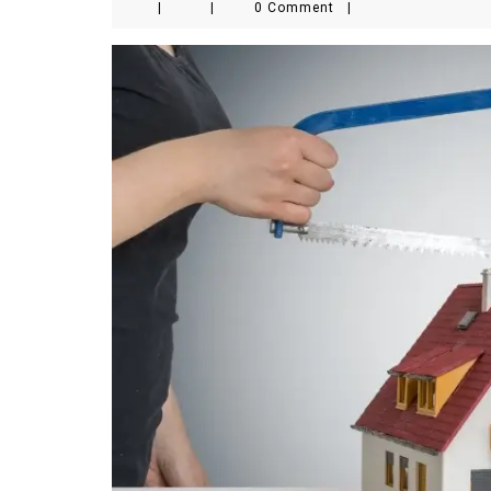
|
|
0 Comment
|