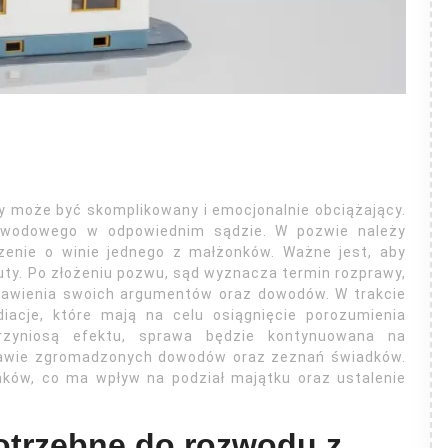
y może być skomplikowany i emocjonalnie obciążający.
zwodowego w odpowiednim sądzie. W pozwie należy
zenie o winie jednego z małżonków. Ważne jest, aby
uty. Po złożeniu pozwu, sąd wyznacza termin rozprawy,
stawienia swoich argumentów oraz dowodów. W trakcie
acje, które mają na celu osiągnięcie porozumienia
rzyniosą efektu, sprawa będzie kontynuowana na
tawie zgromadzonych dowodów oraz zeznań świadków.
nków, co ma wpływ na podział majątku oraz ustalenie
otrzebne do rozwodu z