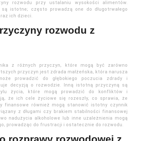
yny rozwodu przy ustalaniu wysokości alimentów.
 są istotne; często prowadzą one do długotrwałego
az ich dzieci.
przyczyny rozwodu z
ika z różnych przyczyn, które mogą być zarówno
stszych przyczyn jest zdrada małżeńska, która narusza
może prowadzić do głębokiego poczucia zdrady i
uje decyzją o rozwodzie. Inną istotną przyczyną są
ylu życia, które mogą prowadzić do konfliktów i
ą, że ich cele życiowe się rozeszły, co sprawia, że
my finansowe również mogą stanowić istotny czynnik
iązany z długami czy brakiem stabilności finansowej
owo nadużycia alkoholowe lub inne uzależnienia mogą
o, prowadząc do frustracji i ostatecznie do rozwodu.
do rozprawy rozwodowej z