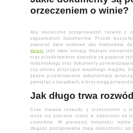
orzeczeniem o winie?
Aby skutecznie przeprowadzić rozwód z or
odpowiednich dokumentów. Przede wszystki
zawierać dane osobowe obu małżonków, dat
dzieci
, jeśli takie istnieją. Ważnym element
oraz przedstawienie dowodów na poparcie tyc
małżeńskiego oraz dokumenty potwierdzając
czy umowy dotyczące wspólnego majątku. Dod
będzie przedstawienie dokumentacji dotycząc
pamiętać o świadkach, którzy mogą potwierdzi
Jak długo trwa rozwód
Czas trwania rozwodu z orzeczeniem o wi
może się znacznie różnić w zależności od w
czynników. W pierwszej kolejności wpływ
długość postępowania mają okoliczności sp