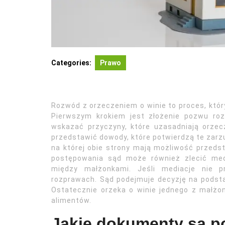
Categories:
Prawo
Rozwód z orzeczeniem o winie to proces, któr
Pierwszym krokiem jest złożenie pozwu ro
wskazać przyczyny, które uzasadniają orzec
przedstawić dowody, które potwierdzą te zarz
na której obie strony mają możliwość przed
postępowania sąd może również zlecić medi
między małżonkami. Jeśli mediacje nie p
rozprawach. Sąd podejmuje decyzję na pods
Ostatecznie orzeka o winie jednego z małżo
alimentów.
Jakie dokumenty są p