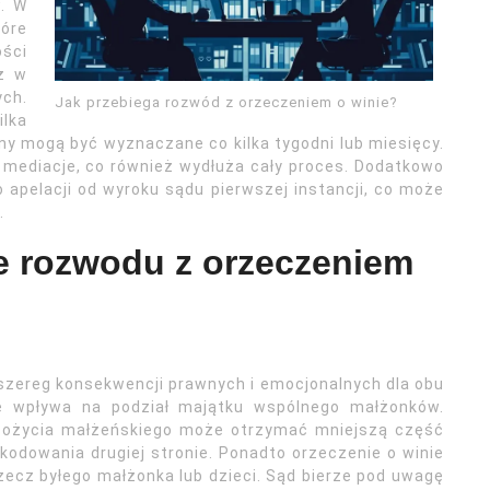
w. W
óre
ści
iż w
ch.
Jak przebiega rozwód z orzeczeniem o winie?
lka
ny mogą być wyznaczane co kilka tygodni lub miesięcy.
mediacje, co również wydłuża cały proces. Dodatkowo
 apelacji od wyroku sądu pierwszej instancji, co może
.
e rozwodu z orzeczeniem
szereg konsekwencji prawnych i emocjonalnych dla obu
ie wpływa na podział majątku wspólnego małżonków.
pożycia małżeńskiego może otrzymać mniejszą część
odowania drugiej stronie. Ponadto orzeczenie o winie
ecz byłego małżonka lub dzieci. Sąd bierze pod uwagę