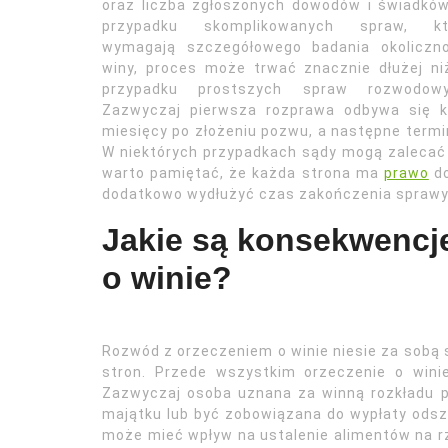
oraz liczba zgłoszonych dowodów i świadkó
przypadku skomplikowanych spraw, kt
wymagają szczegółowego badania okoliczno
winy, proces może trwać znacznie dłużej n
przypadku prostszych spraw rozwodowy
Zazwyczaj pierwsza rozprawa odbywa się ki
miesięcy po złożeniu pozwu, a następne termi
W niektórych przypadkach sądy mogą zalecać 
warto pamiętać, że każda strona ma
prawo
do
dodatkowo wydłużyć czas zakończenia sprawy
Jakie są konsekwencj
o winie?
Rozwód z orzeczeniem o winie niesie za sobą 
stron. Przede wszystkim orzeczenie o win
Zazwyczaj osoba uznana za winną rozkładu 
majątku lub być zobowiązana do wypłaty odszk
może mieć wpływ na ustalenie alimentów na rz