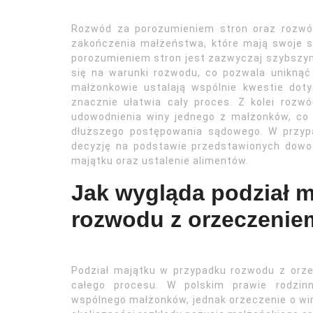
Rozwód za porozumieniem stron oraz rozwó
zakończenia małżeństwa, które mają swoje 
porozumieniem stron jest zazwyczaj szybszym
się na warunki rozwodu, co pozwala unikną
małżonkowie ustalają wspólnie kwestie doty
znacznie ułatwia cały proces. Z kolei rozw
udowodnienia winy jednego z małżonków, co 
dłuższego postępowania sądowego. W przyp
decyzję na podstawie przedstawionych dowo
majątku oraz ustalenie alimentów.
Jak wygląda podział 
rozwodu z orzeczenie
Podział majątku w przypadku rozwodu z orz
całego procesu. W polskim prawie rodzin
wspólnego małżonków, jednak orzeczenie o wi