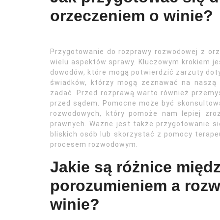
orzeczeniem o winie?
Przygotowanie do rozprawy rozwodowej z orz
wielu aspektów sprawy. Kluczowym krokiem j
dowodów, które mogą potwierdzić zarzuty doty
świadków, którzy mogą zeznawać na naszą 
zadać. Przed rozprawą warto również przemy
przed sądem. Pomocne może być skonsultowan
rozwodowych, który pomoże nam lepiej zro
prawnych. Ważne jest także przygotowanie si
bliskich osób lub skorzystać z pomocy terap
procesem rozwodowym.
Jakie są różnice mię
porozumieniem a rozw
winie?