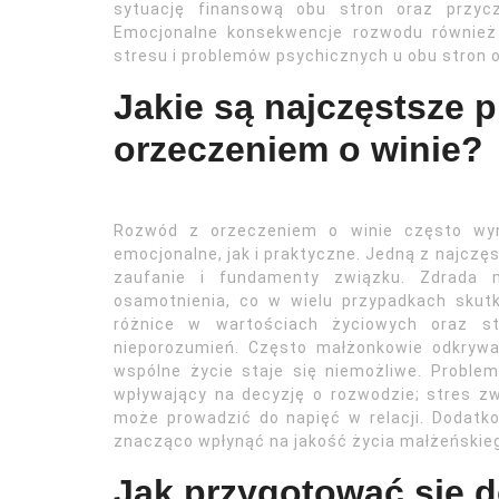
sytuację finansową obu stron oraz przycz
Emocjonalne konsekwencje rozwodu również
stresu i problemów psychicznych u obu stron or
Jakie są najczęstsze 
orzeczeniem o winie?
Rozwód z orzeczeniem o winie często wyn
emocjonalne, jak i praktyczne. Jedną z najczę
zaufanie i fundamenty związku. Zdrada 
osamotnienia, co w wielu przypadkach skutk
różnice w wartościach życiowych oraz st
nieporozumień. Często małżonkowie odkrywaj
wspólne życie staje się niemożliwe. Proble
wpływający na decyzję o rozwodzie; stres zw
może prowadzić do napięć w relacji. Dodatk
znacząco wpłynąć na jakość życia małżeńskieg
Jak przygotować się 