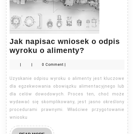
Jak napisac wniosek o odpis
Jak
wyroku o alimenty?
napisac
|
|
0 Comment
|
wniosek
o
Uzyskanie odpisu wyroku o alimenty jest kluczowe
odpis
dla egzekwowania obowiązku alimentacyjnego lub
wyroku
dla celów dowodowych. Proces ten, choć może
wydawać się skomplikowany, jest jasno określony
o
procedurami prawnymi. Właściwe przygotowanie
alimenty?
wniosku