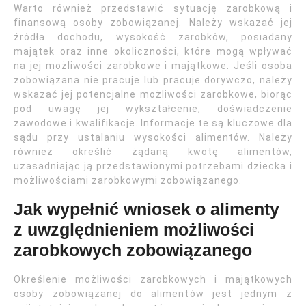
Warto również przedstawić sytuację zarobkową i
finansową osoby zobowiązanej. Należy wskazać jej
źródła dochodu, wysokość zarobków, posiadany
majątek oraz inne okoliczności, które mogą wpływać
na jej możliwości zarobkowe i majątkowe. Jeśli osoba
zobowiązana nie pracuje lub pracuje dorywczo, należy
wskazać jej potencjalne możliwości zarobkowe, biorąc
pod uwagę jej wykształcenie, doświadczenie
zawodowe i kwalifikacje. Informacje te są kluczowe dla
sądu przy ustalaniu wysokości alimentów. Należy
również określić żądaną kwotę alimentów,
uzasadniając ją przedstawionymi potrzebami dziecka i
możliwościami zarobkowymi zobowiązanego.
Jak wypełnić wniosek o alimenty
z uwzględnieniem możliwości
zarobkowych zobowiązanego
Określenie możliwości zarobkowych i majątkowych
osoby zobowiązanej do alimentów jest jednym z