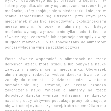
wyroku rozwodowego lub po orzeczeniu separacji. W
takim przypadku, alimenty są zasądzane na rzecz tego
małżonka, który znajduje się w niedostatku i nie jest w
stanie samodzielnie się utrzymać, przy czym jego
niedostatek musi być spowodowany okolicznościami
niezawinionymi. Wniosek o alimenty od byłego
małżonka wymaga wykazania nie tylko niedostatku, ale
również tego, że rozwód lub separacja nastąpiły z winy
drugiego małżonka, lub że zobowiązany do alimentów
ponosi wyłączną winę za rozkład pożycia.
Warto również wspomnieć o alimentach na rzecz
dorosłych dzieci, które studiują lub odbywają naukę
zawodu i znajdują się w niedostatku. Obowiązek
alimentacyjny rodziców wobec dziecka trwa co do
zasady do momentu, aż dziecko będzie w stanie
samodzielnie się utrzymać, co często oznacza
zakończenie nauki. Wniosek o alimenty na rzecz
dorosłego dziecka wymaga wykazania, że dziecko
nadal się uczy, aktywnie poszukuje pracy lub znajduje
się w trudnej sytuacji życiowej, która uniemożliwia mu