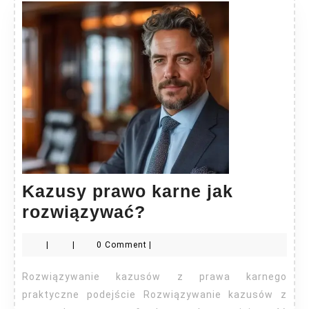
Kazusy prawo karne jak
Kazusy
rozwiązywać?
prawo
|
|
0 Comment
|
karne
jak
Rozwiązywanie kazusów z prawa karnego
rozwiązywać?
praktyczne podejście Rozwiązywanie kazusów z