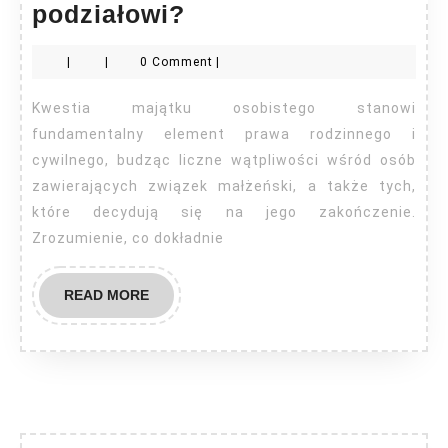
Czy
podziałowi?
majątek
|
|
0 Comment
|
osobisty
podlega
Kwestia majątku osobistego stanowi
podziałowi?
fundamentalny element prawa rodzinnego i
cywilnego, budząc liczne wątpliwości wśród osób
zawierających związek małżeński, a także tych,
które decydują się na jego zakończenie.
Zrozumienie, co dokładnie
READ
READ MORE
MORE