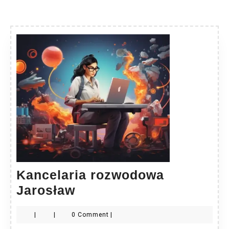
Kancelaria rozwodowa
Kancelaria
Jarosław
rozwodowa
|
|
0 Comment
|
Jarosław