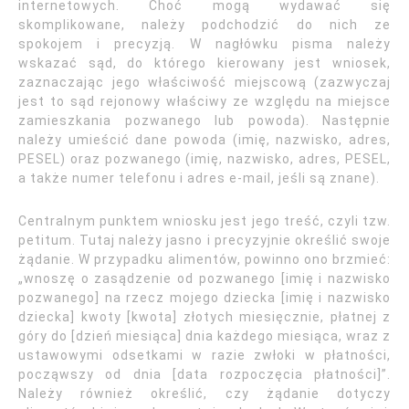
internetowych. Choć mogą wydawać się
skomplikowane, należy podchodzić do nich ze
spokojem i precyzją. W nagłówku pisma należy
wskazać sąd, do którego kierowany jest wniosek,
zaznaczając jego właściwość miejscową (zazwyczaj
jest to sąd rejonowy właściwy ze względu na miejsce
zamieszkania pozwanego lub powoda). Następnie
należy umieścić dane powoda (imię, nazwisko, adres,
PESEL) oraz pozwanego (imię, nazwisko, adres, PESEL,
a także numer telefonu i adres e-mail, jeśli są znane).
Centralnym punktem wniosku jest jego treść, czyli tzw.
petitum. Tutaj należy jasno i precyzyjnie określić swoje
żądanie. W przypadku alimentów, powinno ono brzmieć:
„wnoszę o zasądzenie od pozwanego [imię i nazwisko
pozwanego] na rzecz mojego dziecka [imię i nazwisko
dziecka] kwoty [kwota] złotych miesięcznie, płatnej z
góry do [dzień miesiąca] dnia każdego miesiąca, wraz z
ustawowymi odsetkami w razie zwłoki w płatności,
począwszy od dnia [data rozpoczęcia płatności]”.
Należy również określić, czy żądanie dotyczy