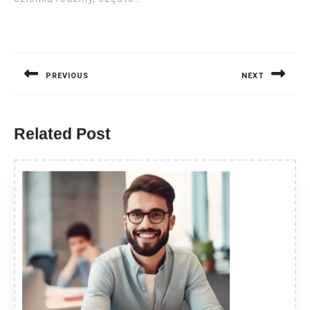
Nawigacja
wpisu
PREVIOUS
NEXT
Previous
Next
post:
post:
Related Post