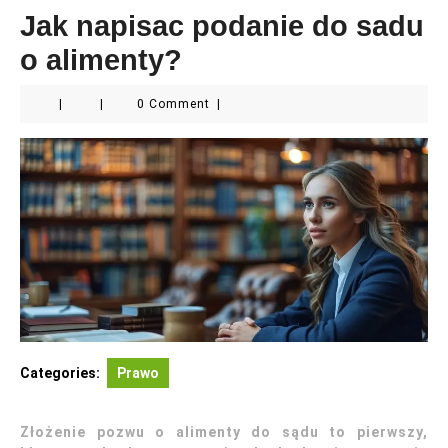
Jak napisac podanie do sadu
o alimenty?
|
|
0 Comment
|
Categories:
Prawo
Złożenie pozwu o alimenty do sądu to pierwszy,