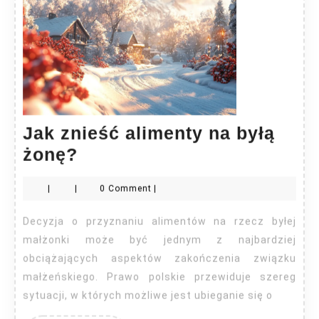
Jak znieść alimenty na byłą
Jak
żonę?
znieść
|
|
0 Comment
|
alimenty
na
Decyzja o przyznaniu alimentów na rzecz byłej
byłą
małżonki może być jednym z najbardziej
żonę?
obciążających aspektów zakończenia związku
małżeńskiego. Prawo polskie przewiduje szereg
sytuacji, w których możliwe jest ubieganie się o