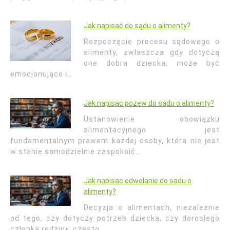
Jak napisać do sądu o alimenty?
Rozpoczęcie procesu sądowego o
alimenty, zwłaszcza gdy dotyczą
one dobra dziecka, może być
emocjonujące i…
Jak napisac pozew do sadu o alimenty?
Ustanowienie obowiązku
alimentacyjnego jest
fundamentalnym prawem każdej osoby, która nie jest
w stanie samodzielnie zaspokoić…
Jak napisac odwolanie do sadu o
alimenty?
Decyzja o alimentach, niezależnie
od tego, czy dotyczy potrzeb dziecka, czy dorosłego
członka rodziny, często…