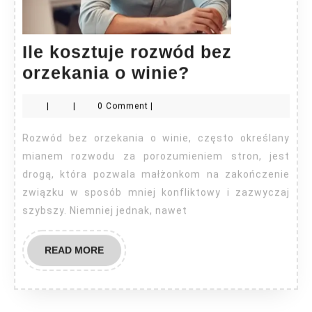
Ile kosztuje rozwód bez
Ile
orzekania o winie?
kosztuje
|
|
0 Comment
|
rozwód
bez
Rozwód bez orzekania o winie, często określany
orzekania
mianem rozwodu za porozumieniem stron, jest
o
drogą, która pozwala małżonkom na zakończenie
związku w sposób mniej konfliktowy i zazwyczaj
winie?
szybszy. Niemniej jednak, nawet
READ
READ MORE
MORE