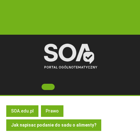
Skip
to
content
Open
Button
SOA.edu.pl
Prawo
Jak napisac podanie do sadu o alimenty?