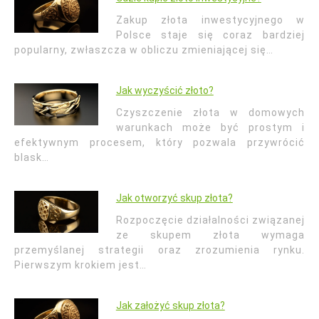
Zakup złota inwestycyjnego w
Polsce staje się coraz bardziej
popularny, zwłaszcza w obliczu zmieniającej się…
Jak wyczyścić złoto?
Czyszczenie złota w domowych
warunkach może być prostym i
efektywnym procesem, który pozwala przywrócić
blask…
Jak otworzyć skup złota?
Rozpoczęcie działalności związanej
ze skupem złota wymaga
przemyślanej strategii oraz zrozumienia rynku.
Pierwszym krokiem jest…
Jak założyć skup złota?