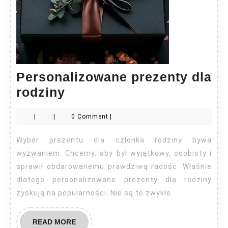
Personalizowane prezenty dla
Personalizowane
rodziny
prezenty
|
|
0 Comment
|
dla
rodziny
Wybór prezentu dla członka rodziny bywa
wyzwaniem. Chcemy, aby był wyjątkowy, osobisty i
sprawił obdarowanemu prawdziwą radość. Właśnie
dlatego personalizowane prezenty dla rodziny
zyskują na popularności. Nie są to zwykłe
READ
READ MORE