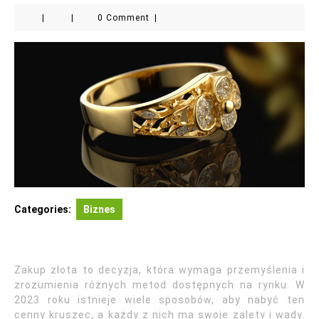
|
|
0 Comment
|
Categories:
Biznes
Zakup złota to decyzja, która wymaga przemyślenia i
zrozumienia różnych metod dostępnych na rynku. W
2023 roku istnieje wiele sposobów, aby nabyć ten
cenny kruszec, a każdy z nich ma swoje zalety i wady.