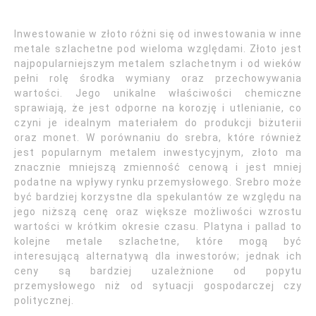
Inwestowanie w złoto różni się od inwestowania w inne
metale szlachetne pod wieloma względami. Złoto jest
najpopularniejszym metalem szlachetnym i od wieków
pełni rolę środka wymiany oraz przechowywania
wartości. Jego unikalne właściwości chemiczne
sprawiają, że jest odporne na korozję i utlenianie, co
czyni je idealnym materiałem do produkcji biżuterii
oraz monet. W porównaniu do srebra, które również
jest popularnym metalem inwestycyjnym, złoto ma
znacznie mniejszą zmienność cenową i jest mniej
podatne na wpływy rynku przemysłowego. Srebro może
być bardziej korzystne dla spekulantów ze względu na
jego niższą cenę oraz większe możliwości wzrostu
wartości w krótkim okresie czasu. Platyna i pallad to
kolejne metale szlachetne, które mogą być
interesującą alternatywą dla inwestorów; jednak ich
ceny są bardziej uzależnione od popytu
przemysłowego niż od sytuacji gospodarczej czy
politycznej.