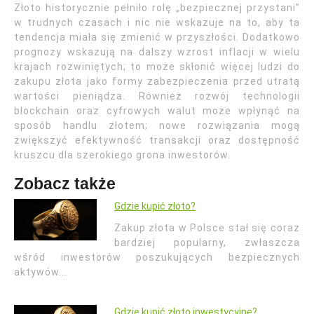
Złoto historycznie pełniło rolę „bezpiecznej przystani”
w trudnych czasach i nic nie wskazuje na to, aby ta
tendencja miała się zmienić w przyszłości. Dodatkowo
prognozy wskazują na dalszy wzrost inflacji w wielu
krajach rozwiniętych; to może skłonić więcej ludzi do
zakupu złota jako formy zabezpieczenia przed utratą
wartości pieniądza. Również rozwój technologii
blockchain oraz cyfrowych walut może wpłynąć na
sposób handlu złotem; nowe rozwiązania mogą
zwiększyć efektywność transakcji oraz dostępność
kruszcu dla szerokiego grona inwestorów.
Zobacz także
Gdzie kupić złoto?
Zakup złota w Polsce stał się coraz
bardziej popularny, zwłaszcza
wśród inwestorów poszukujących bezpiecznych
aktywów.…
Gdzie kupić złoto inwestycyjne?