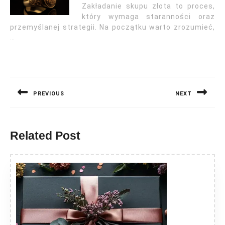
Zakładanie skupu złota to proces,
który wymaga staranności oraz
przemyślanej strategii. Na początku warto zrozumieć,
…
Nawigacja
wpisu
PREVIOUS
NEXT
Previous
Next
post:
post:
Related Post