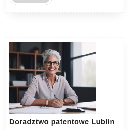
MORE
Dor
Doradztwo patentowe Lublin
pat