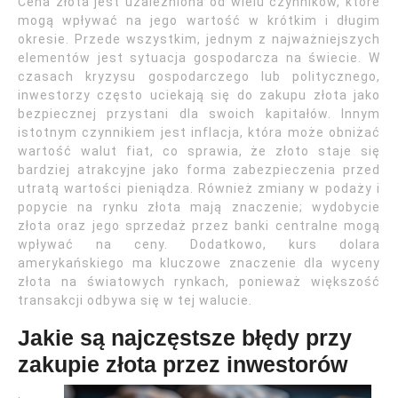
Cena złota jest uzależniona od wielu czynników, które
mogą wpływać na jego wartość w krótkim i długim
okresie. Przede wszystkim, jednym z najważniejszych
elementów jest sytuacja gospodarcza na świecie. W
czasach kryzysu gospodarczego lub politycznego,
inwestorzy często uciekają się do zakupu złota jako
bezpiecznej przystani dla swoich kapitałów. Innym
istotnym czynnikiem jest inflacja, która może obniżać
wartość walut fiat, co sprawia, że złoto staje się
bardziej atrakcyjne jako forma zabezpieczenia przed
utratą wartości pieniądza. Również zmiany w podaży i
popycie na rynku złota mają znaczenie; wydobycie
złota oraz jego sprzedaż przez banki centralne mogą
wpływać na ceny. Dodatkowo, kurs dolara
amerykańskiego ma kluczowe znaczenie dla wyceny
złota na światowych rynkach, ponieważ większość
transakcji odbywa się w tej walucie.
Jakie są najczęstsze błędy przy
zakupie złota przez inwestorów