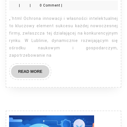
|
|
0 Comment
|
Lubl
„`html Ochrona innowacji i własności intelektualnej
to kluczowy element sukcesu każdej nowoczesnej
firmy, zwłaszcza tej działającej na konkurencyjnym
rynku. W Lublinie, dynamicznie rozwijającym się
ośrodku naukowym i gospodarczym,
zapotrzebowanie na
READ
READ MORE
MORE