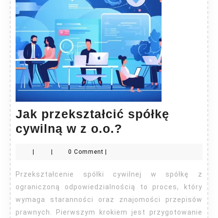
Jak przekształcić spółkę
Jak
cywilną w z o.o.?
przekształcić
|
|
0 Comment
|
spółkę
cywilną
Przekształcenie spółki cywilnej w spółkę z
w
ograniczoną odpowiedzialnością to proces, który
z
wymaga staranności oraz znajomości przepisów
prawnych. Pierwszym krokiem jest przygotowanie
o.o.?