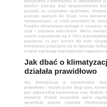
Korzystanie z klimatyzacji w samochodzie pr
komfort podróży oraz bezpieczeństwo kier
pozwala na utrzymanie optymalnej temperat
podczas upalnych dni. Dzięki temu kierow
temperaturami, co może prowadzić do zmniej
Ponadto klimatyzacja pomaga w usuwaniu na
szyb i poprawia widoczność. Warto równie
często wyposażone są w filtry przeciwpyłkow
powietrza, co jest istotne dla osób cierpi
klimatyzacji przyczynia się do lepszego fun
a także zapobiega nieprzyjemnym zapachom w
Jak dbać o klimatyza
działała prawidłowo
Aby klimatyzacja w samochodzie dział
prawidłowo i służyła przez długi czas, konie
jest odpowiednia konserwacja oraz dbałość o
elementy. Przede wszystkim warto regular
sprawdzać poziom czynnika chłodniczeg