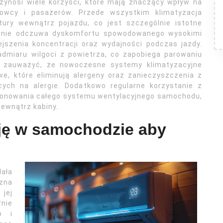
zynosi wiele korzyści, które mają znaczący wpływ na
owcy i pasażerów. Przede wszystkim klimatyzacja
ury wewnątrz pojazdu, co jest szczególnie istotne
ca nie odczuwa dyskomfortu spowodowanego wysokimi
szenia koncentracji oraz wydajności podczas jazdy.
dmiaru wilgoci z powietrza, co zapobiega parowaniu
ż zauważyć, że nowoczesne systemy klimatyzacyjne
e, które eliminują alergeny oraz zanieczyszczenia z
ących na alergie. Dodatkowo regularne korzystanie z
kcjonowania całego systemu wentylacyjnego samochodu,
ewnątrz kabiny.
cję w samochodzie aby
ała
czna
 jej
nie
o i