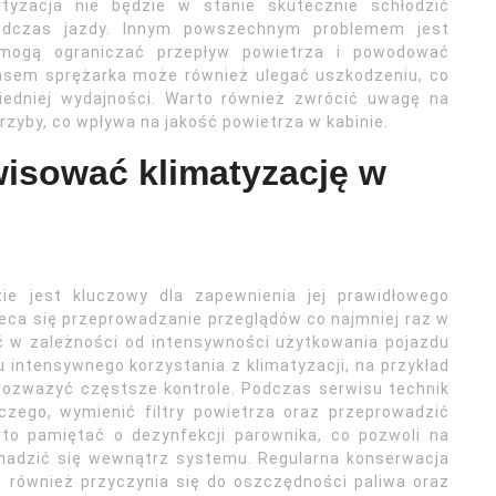
atyzacja nie będzie w stanie skutecznie schłodzić
odczas jazdy. Innym powszechnym problemem jest
e mogą ograniczać przepływ powietrza i powodować
asem sprężarka może również ulegać uszkodzeniu, co
iedniej wydajności. Warto również zwrócić uwagę na
rzyby, co wpływa na jakość powietrza w kabinie.
wisować klimatyzację w
e jest kluczowy dla zapewnienia jej prawidłowego
leca się przeprowadzanie przeglądów co najmniej raz w
ić w zależności od intensywności użytkowania pojazdu
intensywnego korzystania z klimatyzacji, na przykład
 rozważyć częstsze kontrole. Podczas serwisu technik
czego, wymienić filtry powietrza oraz przeprowadzić
to pamiętać o dezynfekcji parownika, co pozwoli na
romadzić się wewnątrz systemu. Regularna konserwacja
le również przyczynia się do oszczędności paliwa oraz