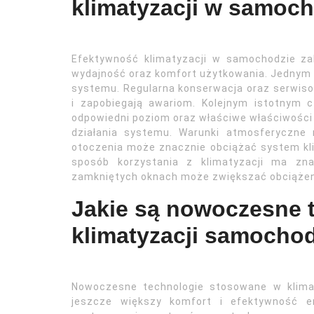
klimatyzacji w samoc
Efektywność klimatyzacji w samochodzie za
wydajność oraz komfort użytkowania. Jednym
systemu. Regularna konserwacja oraz serwiso
i zapobiegają awariom. Kolejnym istotnym c
odpowiedni poziom oraz właściwe właściwości
działania systemu. Warunki atmosferyczne
otoczenia może znacznie obciążać system kl
sposób korzystania z klimatyzacji ma zn
zamkniętych oknach może zwiększać obciążenie
Jakie są nowoczesne 
klimatyzacji samocho
Nowoczesne technologie stosowane w klima
jeszcze większy komfort i efektywność e