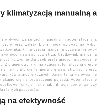
zy klimatyzacją manualną a
nie w dwóch wariantach: manualnym i automatycznym.
 cechy oraz zalety, które mogą wpływać na wybór
użytkownika. Klimatyzacja manualna pozwala kierowcy
ensywności nawiewu powietrza. Użytkownik ma pełną
e być korzystne dla osób preferujących indywidualne
 Z drugiej strony klimatyzacja automatyczna oferuje
ielnie monitoruje temperaturę wewnątrz kabiny oraz
warunków atmosferycznych. Dzięki temu kierowca nie
e skupić się na prowadzeniu pojazdu. Automatyczne
atkowe funkcje, takie jak filtracja powietrza czy
dla różnych pasażerów.
ją na efektywność