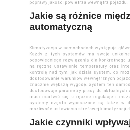
poprawy jakości powietrza wewnątrz pojazdu.
Jakie są różnice międ
automatyczną
Klimatyzacja w samochodach występuje głów
Każdy z tych systemów ma swoje unikalne
odpowiedniego rozwiązania dla konkretnego 
na ręczne ustawienie temperatury oraz int
kontrolę nad tym, jak działa system, co moż
dostosowanie warunków wewnętrznych pojazdu.
znacznie większą wygodę. System ten samodz
dostosowuje parametry pracy do aktualnych 
musi martwić się o ręczne regulacje i moż
systemy często wyposażone są także w dod
możliwość ustawienia strefowej klimatyzacji 
Jakie czynniki wpływa