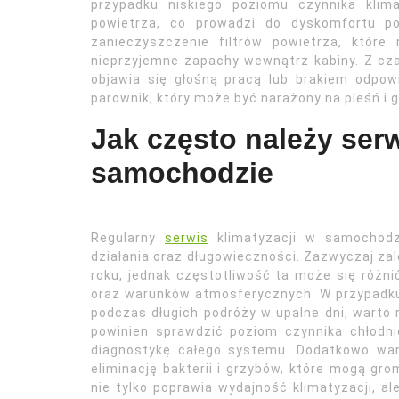
przypadku niskiego poziomu czynnika klim
powietrza, co prowadzi do dyskomfortu p
zanieczyszczenie filtrów powietrza, któr
nieprzyjemne zapachy wewnątrz kabiny. Z cz
objawia się głośną pracą lub brakiem odpow
parownik, który może być narażony na pleśń i g
Jak często należy ser
samochodzie
Regularny
serwis
klimatyzacji w samochodzi
działania oraz długowieczności. Zazwyczaj za
roku, jednak częstotliwość ta może się różn
oraz warunków atmosferycznych. W przypadku 
podczas długich podróży w upalne dni, warto
powinien sprawdzić poziom czynnika chłodni
diagnostykę całego systemu. Dodatkowo war
eliminację bakterii i grzybów, które mogą g
nie tylko poprawia wydajność klimatyzacji, a