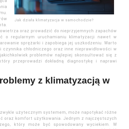
jąca
ania
emu.
rów
Jak działa klimatyzacja w samochodzie?
ta.
powietrza oraz prowadzić do nieprzyjemnych zapachów
ć o regularnym uruchamianiu klimatyzacji nawet w
rowanie sprężarki i zapobiega jej uszkodzeniu. Warto
 czynnika chłodniczego oraz inne nieprawidłowości w
akichkolwiek problemów najlepiej skonsultować się z
óry przeprowadzi dokładną diagnostykę i naprawi
problemy z klimatyzacją w
iezwykle użytecznym systemem, może napotykać różne
ść oraz komfort użytkowania. Jednym z najczęstszych
iczego, który może być spowodowany wyciekiem. W