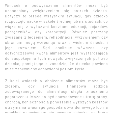
Wniosek o podwyższenie alimentów może być
uzasadniony zwiększeniem się potrzeb dziecka.
Dotyczy to przede wszystkim sytuacji, gdy dziecko
rozpoczęło naukę w szkole średniej lub na studiach, co
wiąże się z wyższymi kosztami edukacji, dojazdów,
podręczników czy korepetycji. Również potrzeby
związane z leczeniem, rehabilitacją, wyżywieniem czy
ubraniem mogą wzrosnąć wraz z wiekiem dziecka i
jego rozwojem. Sąd analizuje wówczas, czy
dotychczasowa kwota alimentów jest wystarczająca
do zaspokojenia tych nowych, zwiększonych potrzeb
dziecka, pamiętając o zasadzie, że dziecko powinno
mieć zapewniony odpowiedni poziom życia.
Z kolei wniosek o obniżenie alimentów może być
złożony, gdy sytuacja finansowa rodzica
zobowiązanego do alimentacji uległa znacznemu
pogorszeniu. Może to być spowodowane utratą pracy,
chorobą, koniecznością ponoszenia wyższych kosztów
utrzymania własnego gospodarstwa domowego lub na
przykład pojawieniem się nowego dziecka, na które