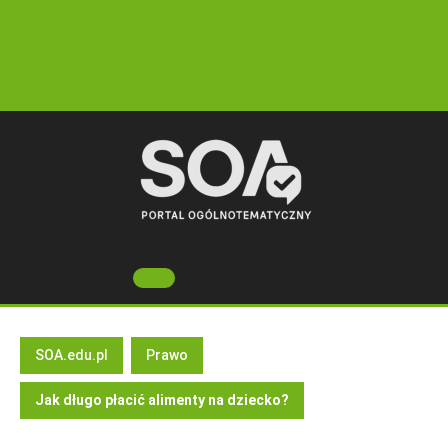
Skip
to
content
Open
Button
SOA.edu.pl
Prawo
Jak długo płacić alimenty na dziecko?