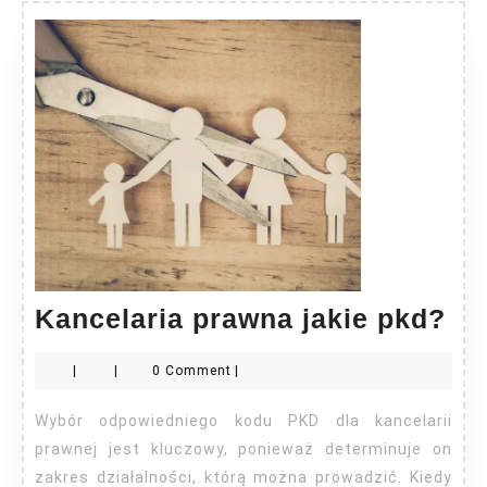
Ka
Kancelaria prawna jakie pkd?
pr
|
|
0 Comment
|
jak
pk
Wybór odpowiedniego kodu PKD dla kancelarii
prawnej jest kluczowy, ponieważ determinuje on
zakres działalności, którą można prowadzić. Kiedy