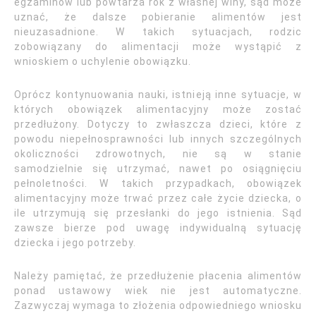
egzaminów lub powtarza rok z własnej winy, sąd może
uznać, że dalsze pobieranie alimentów jest
nieuzasadnione. W takich sytuacjach, rodzic
zobowiązany do alimentacji może wystąpić z
wnioskiem o uchylenie obowiązku.
Oprócz kontynuowania nauki, istnieją inne sytuacje, w
których obowiązek alimentacyjny może zostać
przedłużony. Dotyczy to zwłaszcza dzieci, które z
powodu niepełnosprawności lub innych szczególnych
okoliczności zdrowotnych, nie są w stanie
samodzielnie się utrzymać, nawet po osiągnięciu
pełnoletności. W takich przypadkach, obowiązek
alimentacyjny może trwać przez całe życie dziecka, o
ile utrzymują się przesłanki do jego istnienia. Sąd
zawsze bierze pod uwagę indywidualną sytuację
dziecka i jego potrzeby.
Należy pamiętać, że przedłużenie płacenia alimentów
ponad ustawowy wiek nie jest automatyczne.
Zazwyczaj wymaga to złożenia odpowiedniego wniosku