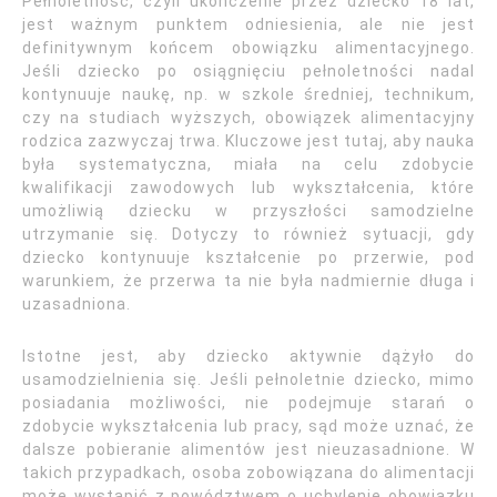
Pełnoletność, czyli ukończenie przez dziecko 18 lat,
jest ważnym punktem odniesienia, ale nie jest
definitywnym końcem obowiązku alimentacyjnego.
Jeśli dziecko po osiągnięciu pełnoletności nadal
kontynuuje naukę, np. w szkole średniej, technikum,
czy na studiach wyższych, obowiązek alimentacyjny
rodzica zazwyczaj trwa. Kluczowe jest tutaj, aby nauka
była systematyczna, miała na celu zdobycie
kwalifikacji zawodowych lub wykształcenia, które
umożliwią dziecku w przyszłości samodzielne
utrzymanie się. Dotyczy to również sytuacji, gdy
dziecko kontynuuje kształcenie po przerwie, pod
warunkiem, że przerwa ta nie była nadmiernie długa i
uzasadniona.
Istotne jest, aby dziecko aktywnie dążyło do
usamodzielnienia się. Jeśli pełnoletnie dziecko, mimo
posiadania możliwości, nie podejmuje starań o
zdobycie wykształcenia lub pracy, sąd może uznać, że
dalsze pobieranie alimentów jest nieuzasadnione. W
takich przypadkach, osoba zobowiązana do alimentacji
może wystąpić z powództwem o uchylenie obowiązku