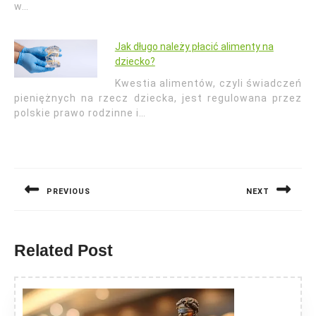
w…
Jak długo należy płacić alimenty na
dziecko?
Kwestia alimentów, czyli świadczeń
pieniężnych na rzecz dziecka, jest regulowana przez
polskie prawo rodzinne i…
Nawigacja
wpisu
PREVIOUS
NEXT
Previous
Next
post:
post:
Related Post