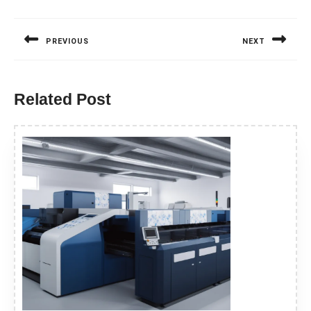
Nawigacja
wpisu
PREVIOUS
NEXT
Previous
Next
post:
post:
Related Post