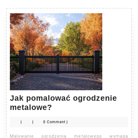
Jak pomalować ogrodzenie
Jak
metalowe?
pomalować
|
|
0 Comment
|
ogrodzenie
metalowe?
Malowanie ogrodzenia metalowego wymaga