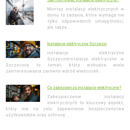
Jak montować instalacje elektryczne?
Montaż instalacji elektrycznych w
domu to zadanie, które wymaga nie
tylko odpowiednich umiejętności,
ale także…
Instalacje elektryczne Szczecin
instalacje elektryczne
SzczecinInstalacje elektryczne w
Szczecinie to temat, który wzbudza wiele
zainteresowania zarówno wśród właścicieli…
Co zabezpiecza instalacje elektryczne?
Zabezpieczenie instalacji
elektrycznych to kluczowy aspekt,
który ma na celu zapewnienie bezpieczeństwa
użytkowników oraz ochronę…