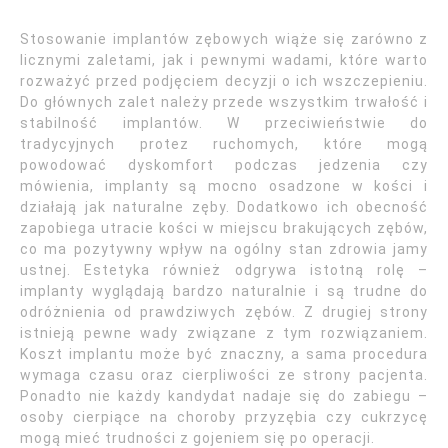
Stosowanie implantów zębowych wiąże się zarówno z
licznymi zaletami, jak i pewnymi wadami, które warto
rozważyć przed podjęciem decyzji o ich wszczepieniu.
Do głównych zalet należy przede wszystkim trwałość i
stabilność implantów. W przeciwieństwie do
tradycyjnych protez ruchomych, które mogą
powodować dyskomfort podczas jedzenia czy
mówienia, implanty są mocno osadzone w kości i
działają jak naturalne zęby. Dodatkowo ich obecność
zapobiega utracie kości w miejscu brakujących zębów,
co ma pozytywny wpływ na ogólny stan zdrowia jamy
ustnej. Estetyka również odgrywa istotną rolę –
implanty wyglądają bardzo naturalnie i są trudne do
odróżnienia od prawdziwych zębów. Z drugiej strony
istnieją pewne wady związane z tym rozwiązaniem.
Koszt implantu może być znaczny, a sama procedura
wymaga czasu oraz cierpliwości ze strony pacjenta.
Ponadto nie każdy kandydat nadaje się do zabiegu –
osoby cierpiące na choroby przyzębia czy cukrzycę
mogą mieć trudności z gojeniem się po operacji.