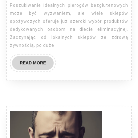
kupić?
Poszukiwanie idealnych pierogów bezglutenowych
może być wyzwaniem, ale wiele sklepów
spożywczych oferuje już szeroki wybór produktów
dedykowanych osobom na diecie eliminacyjnej.
Zaczynając od lokalnych sklepów ze zdrową
żywnością, po duże
READ
READ MORE
MORE