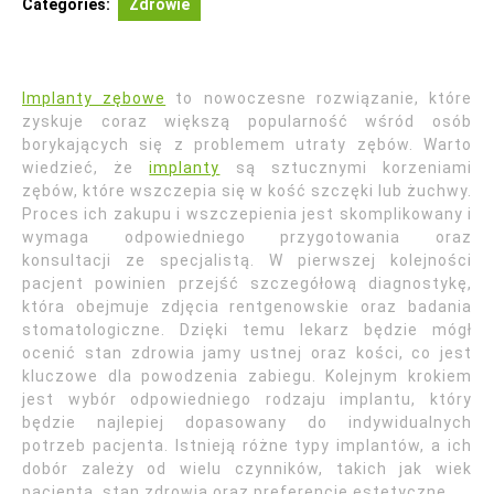
Categories:
Zdrowie
Implanty zębowe
to nowoczesne rozwiązanie, które
zyskuje coraz większą popularność wśród osób
borykających się z problemem utraty zębów. Warto
wiedzieć, że
implanty
są sztucznymi korzeniami
zębów, które wszczepia się w kość szczęki lub żuchwy.
Proces ich zakupu i wszczepienia jest skomplikowany i
wymaga odpowiedniego przygotowania oraz
konsultacji ze specjalistą. W pierwszej kolejności
pacjent powinien przejść szczegółową diagnostykę,
która obejmuje zdjęcia rentgenowskie oraz badania
stomatologiczne. Dzięki temu lekarz będzie mógł
ocenić stan zdrowia jamy ustnej oraz kości, co jest
kluczowe dla powodzenia zabiegu. Kolejnym krokiem
jest wybór odpowiedniego rodzaju implantu, który
będzie najlepiej dopasowany do indywidualnych
potrzeb pacjenta. Istnieją różne typy implantów, a ich
dobór zależy od wielu czynników, takich jak wiek
pacjenta, stan zdrowia oraz preferencje estetyczne.