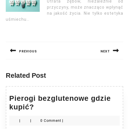
Utrata zębów, niezależnie od
przyczyny, może znacząco wpłynąć
na jakość życia. Nie tylko estetyka
uśmiechu…
Nawigacja
wpisu
PREVIOUS
NEXT
Previous
Next
post:
post:
Related Post
Pierogi bezglutenowe gdzie
Pierogi
kupić?
bezglutenowe
|
|
0 Comment
|
gdzie