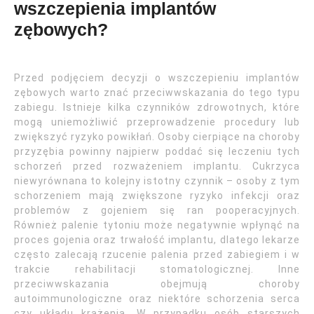
wszczepienia implantów
zębowych?
Przed podjęciem decyzji o wszczepieniu implantów
zębowych warto znać przeciwwskazania do tego typu
zabiegu. Istnieje kilka czynników zdrowotnych, które
mogą uniemożliwić przeprowadzenie procedury lub
zwiększyć ryzyko powikłań. Osoby cierpiące na choroby
przyzębia powinny najpierw poddać się leczeniu tych
schorzeń przed rozważeniem implantu. Cukrzyca
niewyrównana to kolejny istotny czynnik – osoby z tym
schorzeniem mają zwiększone ryzyko infekcji oraz
problemów z gojeniem się ran pooperacyjnych.
Również palenie tytoniu może negatywnie wpłynąć na
proces gojenia oraz trwałość implantu, dlatego lekarze
często zalecają rzucenie palenia przed zabiegiem i w
trakcie rehabilitacji stomatologicznej. Inne
przeciwwskazania obejmują choroby
autoimmunologiczne oraz niektóre schorzenia serca
czy układu krążenia. W przypadku osób starszych