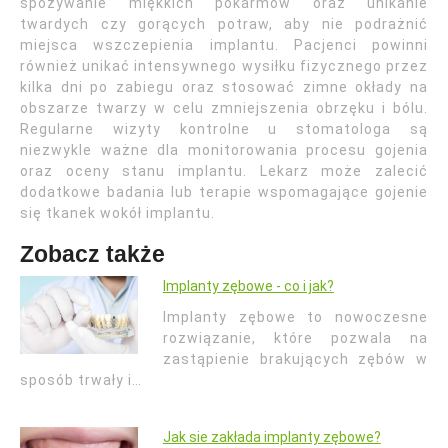
spożywanie miękkich pokarmów oraz unikanie
twardych czy gorących potraw, aby nie podrażnić
miejsca wszczepienia implantu. Pacjenci powinni
również unikać intensywnego wysiłku fizycznego przez
kilka dni po zabiegu oraz stosować zimne okłady na
obszarze twarzy w celu zmniejszenia obrzęku i bólu.
Regularne wizyty kontrolne u stomatologa są
niezwykle ważne dla monitorowania procesu gojenia
oraz oceny stanu implantu. Lekarz może zalecić
dodatkowe badania lub terapie wspomagające gojenie
się tkanek wokół implantu.
Zobacz także
Implanty zębowe - co i jak?
Implanty zębowe to nowoczesne
rozwiązanie, które pozwala na
zastąpienie brakujących zębów w
sposób trwały i…
Jak sie zakłada implanty zębowe?