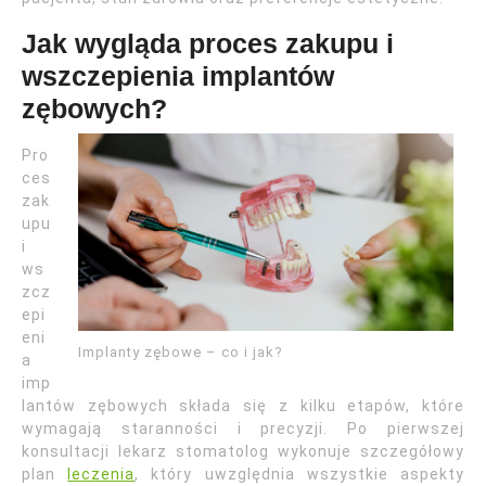
Jak wygląda proces zakupu i
wszczepienia implantów
zębowych?
Pro
ces
zak
upu
i
ws
zcz
epi
eni
Implanty zębowe – co i jak?
a
imp
lantów zębowych składa się z kilku etapów, które
wymagają staranności i precyzji. Po pierwszej
konsultacji lekarz stomatolog wykonuje szczegółowy
plan
leczenia
, który uwzględnia wszystkie aspekty