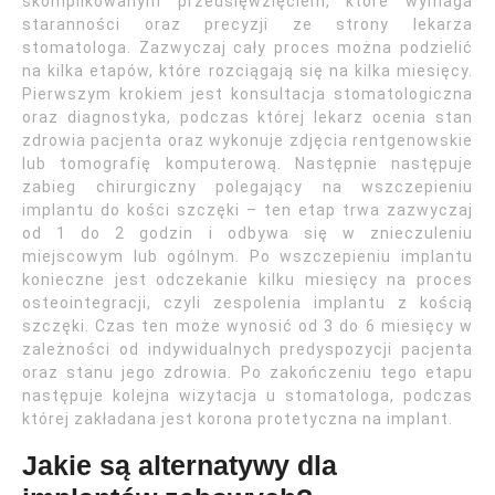
skomplikowanym przedsięwzięciem, które wymaga
staranności oraz precyzji ze strony lekarza
stomatologa. Zazwyczaj cały proces można podzielić
na kilka etapów, które rozciągają się na kilka miesięcy.
Pierwszym krokiem jest konsultacja stomatologiczna
oraz diagnostyka, podczas której lekarz ocenia stan
zdrowia pacjenta oraz wykonuje zdjęcia rentgenowskie
lub tomografię komputerową. Następnie następuje
zabieg chirurgiczny polegający na wszczepieniu
implantu do kości szczęki – ten etap trwa zazwyczaj
od 1 do 2 godzin i odbywa się w znieczuleniu
miejscowym lub ogólnym. Po wszczepieniu implantu
konieczne jest odczekanie kilku miesięcy na proces
osteointegracji, czyli zespolenia implantu z kością
szczęki. Czas ten może wynosić od 3 do 6 miesięcy w
zależności od indywidualnych predyspozycji pacjenta
oraz stanu jego zdrowia. Po zakończeniu tego etapu
następuje kolejna wizytacja u stomatologa, podczas
której zakładana jest korona protetyczna na implant.
Jakie są alternatywy dla