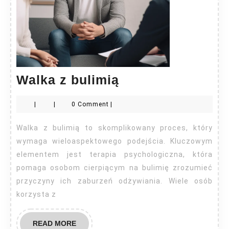
Walka
Walka z bulimią
z
|
|
0 Comment
|
bulimią
Walka z bulimią to skomplikowany proces, który
wymaga wieloaspektowego podejścia. Kluczowym
elementem jest terapia psychologiczna, która
pomaga osobom cierpiącym na bulimię zrozumieć
przyczyny ich zaburzeń odżywiania. Wiele osób
korzysta z
READ
READ MORE