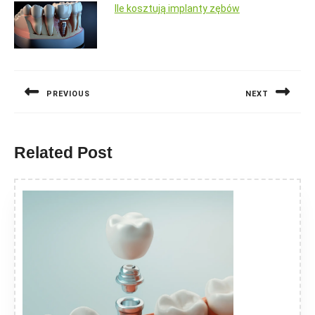
Ile kosztują implanty zębów
Nawigacja
wpisu
PREVIOUS
NEXT
Previous
Next
post:
post:
Related Post