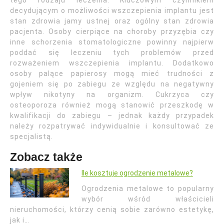
tego rodzaju leczenia. Kluczowym czynnikiem
decydującym o możliwości wszczepienia implantu jest
stan zdrowia jamy ustnej oraz ogólny stan zdrowia
pacjenta. Osoby cierpiące na choroby przyzębia czy
inne schorzenia stomatologiczne powinny najpierw
poddać się leczeniu tych problemów przed
rozważeniem wszczepienia implantu. Dodatkowo
osoby palące papierosy mogą mieć trudności z
gojeniem się po zabiegu ze względu na negatywny
wpływ nikotyny na organizm. Cukrzyca czy
osteoporoza również mogą stanowić przeszkodę w
kwalifikacji do zabiegu – jednak każdy przypadek
należy rozpatrywać indywidualnie i konsultować ze
specjalistą.
Zobacz także
Ile kosztuje ogrodzenie metalowe?
Ogrodzenia metalowe to popularny
wybór wśród właścicieli
nieruchomości, którzy cenią sobie zarówno estetykę,
jak i…