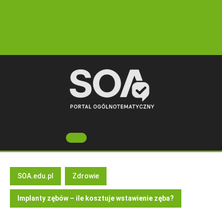
Skip
to
content
Open
Button
SOA.edu.pl
Zdrowie
Implanty zębów – ile kosztuje wstawienie zęba?