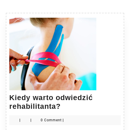
Kiedy warto odwiedzić
Kiedy
rehabilitanta?
warto
|
|
0 Comment
|
odwiedzić