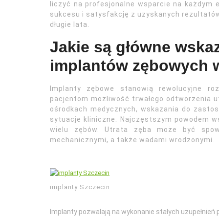
liczyć na profesjonalne wsparcie na każdym e
sukcesu i satysfakcję z uzyskanych rezultatów
długie lata.
Jakie są główne wska
implantów zębowych w
Implanty zębowe stanowią rewolucyjne rozw
pacjentom możliwość trwałego odtworzenia ut
ośrodkach medycznych, wskazania do zastoso
sytuacje kliniczne. Najczęstszym powodem ws
wielu zębów. Utrata zęba może być spowo
mechanicznymi, a także wadami wrodzonymi.
implanty Szczecin
Implanty pozwalają na wykonanie stałych uzupełnień 