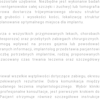
 pozostałe uzębienie. Niezbędne jest wykonanie badań
rentgenowskie całej szczęki i żuchwy) lub tomografia
rowa dostarcza trójwymiarowego obrazu struktur
 grubości i wysokości kości, lokalizację struktur
planowanie optymalnego miejsca dla implantu.
arza o wszystkich przyjmowanych lekach, chorobach
steoporoza) oraz przebytych zabiegach chirurgicznych.
i mogą wpływać na proces gojenia lub powodować
ranych informacji, implantolog przedstawia pacjentowi
 liczbę potrzebnych implantów, rodzaj proponowanych
 szacowany czas trwania leczenia oraz szczegółowy
wiewał wszelkie wątpliwości dotyczące zabiegu, okresu
oczekiwanych rezultatów. Dobra komunikacja między
anego leczenia implantologicznego. Wybór kliniki
 profesjonalne konsultacje, jest pierwszym krokiem do
Pacjent otrzymuje również szczegółowe instrukcje