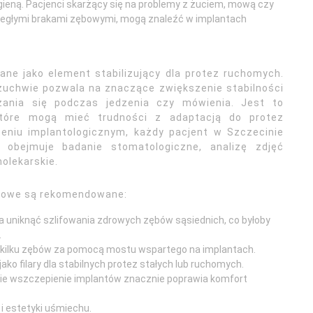
ieną. Pacjenci skarżący się na problemy z żuciem, mową czy
egłymi brakami zębowymi, mogą znaleźć w implantach
ne jako element stabilizujący dla protez ruchomych.
żuchwie pozwala na znaczące zwiększenie stabilności
czania się podczas jedzenia czy mówienia. Jest to
które mogą mieć trudności z adaptacją do protez
zeniu implantologicznym, każdy pacjent w Szczecinie
a obejmuje badanie stomatologiczne, analizę zdjęć
olekarskie.
ębowe są rekomendowane:
a uniknąć szlifowania zdrowych zębów sąsiednich, co byłoby
.
 kilku zębów za pomocą mostu wspartego na implantach.
ako filary dla stabilnych protez stałych lub ruchomych.
zie wszczepienie implantów znacznie poprawia komfort
 i estetyki uśmiechu.