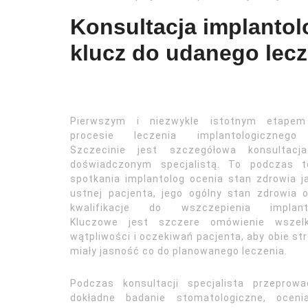
Konsultacja implantol
klucz do udanego lecz
Pierwszym i niezwykle istotnym etape
procesie leczenia implantologiczneg
Szczecinie jest szczegółowa konsultacj
doświadczonym specjalistą. To podczas t
spotkania implantolog ocenia stan zdrowia 
ustnej pacjenta, jego ogólny stan zdrowia 
kwalifikacje do wszczepienia implant
Kluczowe jest szczere omówienie wszelk
wątpliwości i oczekiwań pacjenta, aby obie st
miały jasność co do planowanego leczenia.
Podczas konsultacji specjalista przeprowa
dokładne badanie stomatologiczne, ocenia