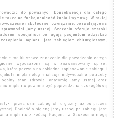
rowadzić do poważnych konsekwencji dla całego
ale także na funkcjonalność żucia i wymowę. W takiej
 nowoczesne i skuteczne rozwiązanie, pozwalające na
 sprawności jamy ustnej. Szczecin oferuje szeroki
adczeni specjaliści pomagają pacjentom odzyskać
zczepienia implantu jest zabiegiem chirurgicznym,
zecinie ma kluczowe znaczenie dla powodzenia całego
logiczne wyposażone są w zaawansowany sprzęt
wa, która pozwala na dokładne zaplanowanie zabiegu i
jalista implantolog analizuje indywidualne potrzeby
 ogólny stan zdrowia, anatomię jamy ustnej oraz
ieniu implantu powinna być poprzedzona szczegółową
ostyki, przez sam zabieg chirurgiczny, aż po proces
ycznej. Dbałość o higienę jamy ustnej po zabiegu jest
ania implantu z kością. Pacjenci w Szczecinie mogą