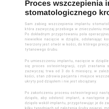
Proces wszczepienia 
stomatologicznego kr
Sam zabieg wszczepienia implantu stomatolo
która zazwyczaj przebiega w znieczuleniu mie
Po dokładnym przygotowaniu pola operacyjneg
niewielkie nacięcie w dziąśle, odsłaniając ko
tworzony jest otwór w kości, do którego prec
tytanowego śrubu.
Po umieszczeniu implantu, nacięcie w dziąś
się proces osteointegracji, czyli zrastania
zazwyczaj trwa od 3 do 6 miesięcy, w zależn
kości, stan zdrowia pacjenta i miejsce wszcze
ukryty pod dziąsłem i nie jest obciążany.
Po zakończeniu procesu osteointegracji nastę
dziąsło, aby odsłonić implant, a następnie 
dziąsło wokół implantu, przygotowując je do 
kilku tygodniach od założenia śruby gojącej, 