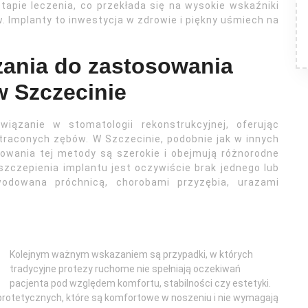
tapie leczenia, co przekłada się na wysokie wskaźniki
. Implanty to inwestycja w zdrowie i piękny uśmiech na
zania do zastosowania
 Szczecinie
iązanie w stomatologii rekonstrukcyjnej, oferując
raconych zębów. W Szczecinie, podobnie jak w innych
wania tej metody są szerokie i obejmują różnorodne
zczepienia implantu jest oczywiście brak jednego lub
dowana próchnicą, chorobami przyzębia, urazami
Kolejnym ważnym wskazaniem są przypadki, w których
tradycyjne protezy ruchome nie spełniają oczekiwań
pacjenta pod względem komfortu, stabilności czy estetyki.
protetycznych, które są komfortowe w noszeniu i nie wymagają