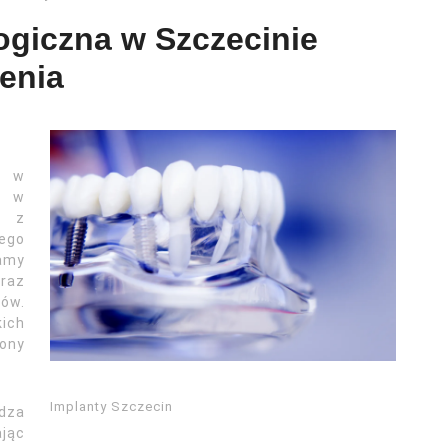
ogiczna w Szczecinie
enia
m w
o w
a z
ego
jamy
oraz
ów.
ich
rony
Implanty Szczecin
dza
jąc