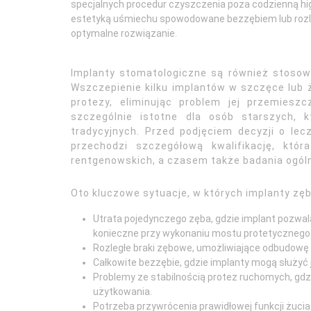
specjalnych procedur czyszczenia poza codzienną hig
estetyką uśmiechu spowodowane bezzębiem lub rozl
optymalne rozwiązanie.
Implanty stomatologiczne są również stosowa
Wszczepienie kilku implantów w szczęce lub 
protezy, eliminując problem jej przemiesz
szczególnie istotne dla osób starszych, 
tradycyjnych. Przed podjęciem decyzji o lec
przechodzi szczegółową kwalifikację, któr
rentgenowskich, a czasem także badania ogóln
Oto kluczowe sytuacje, w których implanty z
Utrata pojedynczego zęba, gdzie implant pozwal
konieczne przy wykonaniu mostu protetycznego
Rozległe braki zębowe, umożliwiające odbudowę
Całkowite bezzębie, gdzie implanty mogą służyć j
Problemy ze stabilnością protez ruchomych, gd
użytkowania.
Potrzeba przywrócenia prawidłowej funkcji żucia