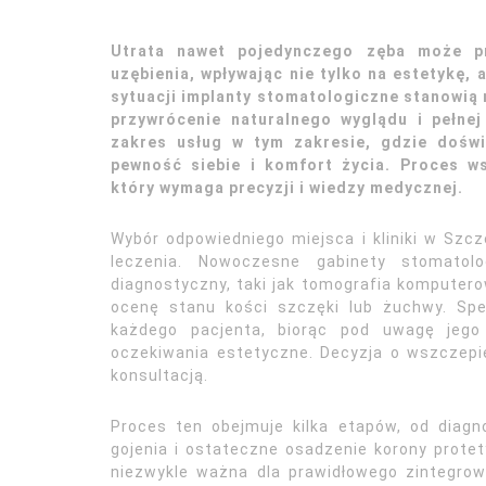
Utrata nawet pojedynczego zęba może p
uzębienia, wpływając nie tylko na estetykę, 
sytuacji implanty stomatologiczne stanowią
przywrócenie naturalnego wyglądu i pełnej
zakres usług w tym zakresie, gdzie doświ
pewność siebie i komfort życia. Proces ws
który wymaga precyzji i wiedzy medycznej.
Wybór odpowiedniego miejsca i kliniki w Szc
leczenia. Nowoczesne gabinety stomato
diagnostyczny, taki jak tomografia komputero
ocenę stanu kości szczęki lub żuchwy. Spec
każdego pacjenta, biorąc pod uwagę jego
oczekiwania estetyczne. Decyzja o wszczep
konsultacją.
Proces ten obejmuje kilka etapów, od diagn
gojenia i ostateczne osadzenie korony protet
niezwykle ważna dla prawidłowego zintegrow