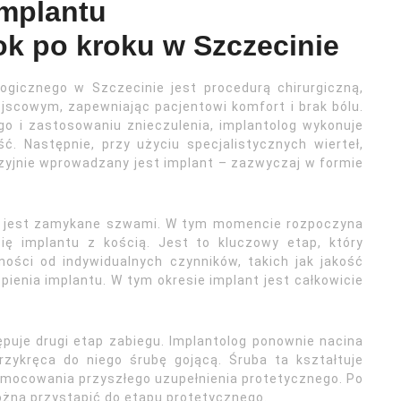
implantu
ok po kroku w Szczecinie
gicznego w Szczecinie jest procedurą chirurgiczną,
jscowym, zapewniając pacjentowi komfort i brak bólu.
o i zastosowaniu znieczulenia, implantolog wykonuje
ść. Następnie, przy użyciu specjalistycznych wierteł,
yzyjnie wprowadzany jest implant – zazwyczaj w formie
le jest zamykane szwami. W tym momencie rozpoczyna
 się implantu z kością. Jest to kluczowy etap, który
ości od indywidualnych czynników, takich jak jakość
pienia implantu. W tym okresie implant jest całkowicie
puje drugi etap zabiegu. Implantolog ponownie nacina
przykręca do niego śrubę gojącą. Śruba ta kształtuje
zamocowania przyszłego uzupełnienia protetycznego. Po
można przystąpić do etapu protetycznego.