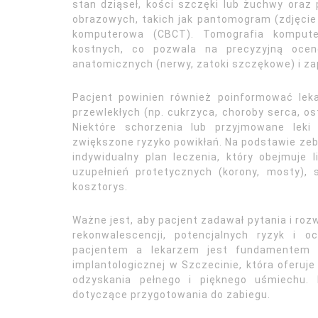
stan dziąseł, kości szczęki lub żuchwy oraz
obrazowych, takich jak pantomogram (zdjęcie 
komputerowa (CBCT). Tomografia kompute
kostnych, co pozwala na precyzyjną ocenę
anatomicznych (nerwy, zatoki szczękowe) i za
Pacjent powinien również poinformować lek
przewlekłych (np. cukrzyca, choroby serca, o
Niektóre schorzenia lub przyjmowane lek
zwiększone ryzyko powikłań. Na podstawie zeb
indywidualny plan leczenia, który obejmuje
uzupełnień protetycznych (korony, mosty),
kosztorys.
Ważne jest, aby pacjent zadawał pytania i roz
rekonwalescencji, potencjalnych ryzyk i 
pacjentem a lekarzem jest fundamentem ud
implantologicznej w Szczecinie, która oferuje
odzyskania pełnego i pięknego uśmiechu. 
dotyczące przygotowania do zabiegu.