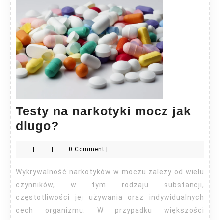
Testy na narkotyki mocz jak
Testy
dlugo?
na
|
|
0 Comment
|
narkotyki
mocz
Wykrywalność narkotyków w moczu zależy od wielu
jak
czynników, w tym rodzaju substancji,
dlugo?
częstotliwości jej używania oraz indywidualnych
cech organizmu. W przypadku większości