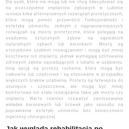
Dla osób, które nie mogą lub nie chcą zdecydować się
na wszczepienie implantów zębowych w Lublinie
istnieje kilka alternatywnych rozwiązań protetycznych,
które mogą pomóc przywrócić funkcjonalność i
estetykę uśmiechu. Jednym z najpopularniejszych
rozwiązań są mosty protetyczne, które polegają na
osadzeniu sztucznych zębów na sąsiednich
naturalnych zębach lub koronkach. Mosty są
stosunkowo szybkim rozwiązaniem i mogą być mniej
kosztowne niż implanty, jednak wymagają szlifowania
zdrowych zębów sąsiadujących z lukami w uzębieniu.
Inną opcją są protezy ruchome, które mogą być
całkowite lub częściowe i są stosowane w przypadku
większych braków uzębienia. Protezy są łatwiejsze do
usunięcia i czyszczenia, ale mogą być mniej
komfortowe niż stałe rozwiązania takie jak mosty czy
implanty. Warto również rozważyć zastosowanie
wkładek koronowych lub licówek jako sposobu na
poprawienie estetyki uśmiechu bez konieczności
ingerencji chirurgicznej.
Jak wygląda rehabilitacja po