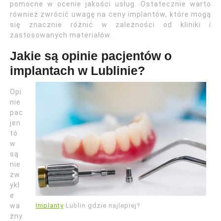
pomocne w ocenie jakości usług. Ostatecznie warto
również zwrócić uwagę na ceny implantów, które mogą
się znacznie różnić w zależności od kliniki i
zastosowanych materiałów.
Jakie są opinie pacjentów o
implantach w Lublinie?
Opi
nie
pac
jen
tó
w
są
nie
zw
ykl
e
Implanty
Lublin gdzie najlepiej?
wa
żny