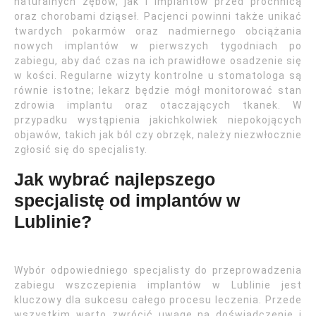
naturalnych zębów, jak i implantów przed próchnicą
oraz chorobami dziąseł. Pacjenci powinni także unikać
twardych pokarmów oraz nadmiernego obciążania
nowych implantów w pierwszych tygodniach po
zabiegu, aby dać czas na ich prawidłowe osadzenie się
w kości. Regularne wizyty kontrolne u stomatologa są
równie istotne; lekarz będzie mógł monitorować stan
zdrowia implantu oraz otaczających tkanek. W
przypadku wystąpienia jakichkolwiek niepokojących
objawów, takich jak ból czy obrzęk, należy niezwłocznie
zgłosić się do specjalisty.
Jak wybrać najlepszego
specjalistę od implantów w
Lublinie?
Wybór odpowiedniego specjalisty do przeprowadzenia
zabiegu wszczepienia implantów w Lublinie jest
kluczowy dla sukcesu całego procesu leczenia. Przede
wszystkim warto zwrócić uwagę na doświadczenie i