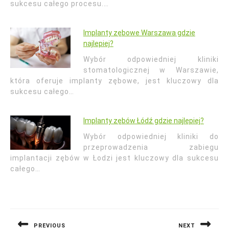
sukcesu całego procesu.…
Implanty zębowe Warszawa gdzie
najlepiej?
Wybór odpowiedniej kliniki
stomatologicznej w Warszawie,
która oferuje implanty zębowe, jest kluczowy dla
sukcesu całego…
Implanty zębów Łódź gdzie najlepiej?
Wybór odpowiedniej kliniki do
przeprowadzenia zabiegu
implantacji zębów w Łodzi jest kluczowy dla sukcesu
całego…
Nawigacja
wpisu
PREVIOUS
NEXT