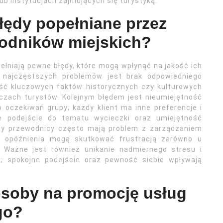
ub instytucjach zajmujących się turystyką.
błędy popełniane przez
odników miejskich?
łniają pewne błędy, które mogą wpłynąć na jakość ich
z najczęstszych problemów jest brak odpowiedniego
ść kluczowych faktów historycznych czy kulturowych
czach turystów. Kolejnym błędem jest nieumiejętność
 oczekiwań grupy; każdy klient ma inne preferencje i
ne podejście do tematu wycieczki oraz umiejętność
cy przewodnicy często mają problem z zarządzaniem
 opóźnienia mogą skutkować frustracją zarówno u
. Ważne jest również unikanie nadmiernego stresu i
; spokojne podejście oraz pewność siebie wpływają
.
osoby na promocję usług
go?