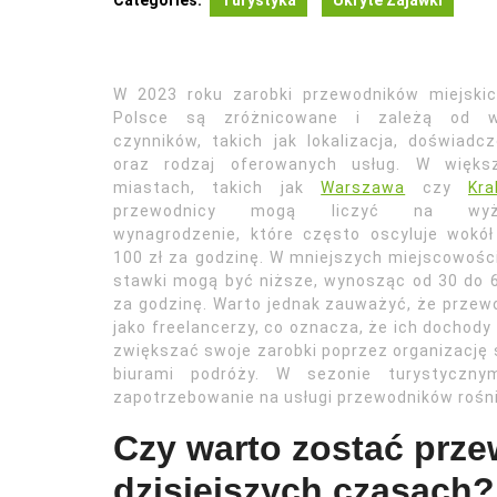
Categories:
Turystyka
Ukryte Zajawki
W 2023 roku zarobki przewodników miejski
Polsce są zróżnicowane i zależą od w
czynników, takich jak lokalizacja, doświadcz
oraz rodzaj oferowanych usług. W więks
miastach, takich jak
Warszawa
czy
Kr
przewodnicy mogą liczyć na wyż
wynagrodzenie, które często oscyluje wokół
100 zł za godzinę. W mniejszych miejscowośc
stawki mogą być niższe, wynosząc od 30 do 6
za godzinę. Warto jednak zauważyć, że przew
jako freelancerzy, co oznacza, że ich dochod
zwiększać swoje zarobki poprzez organizację
biurami podróży. W sezonie turystyczn
zapotrzebowanie na usługi przewodników rośn
Czy warto zostać prz
dzisiejszych czasach?