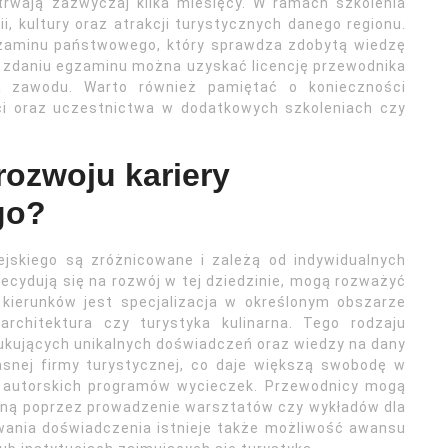
trwają zazwyczaj kilka miesięcy. W ramach szkolenia
, kultury oraz atrakcji turystycznych danego regionu.
gzaminu państwowego, który sprawdza zdobytą wiedzę
 zdaniu egzaminu można uzyskać licencję przewodnika
a zawodu. Warto również pamiętać o konieczności
ci oraz uczestnictwa w dodatkowych szkoleniach czy
rozwoju kariery
go?
ejskiego są zróżnicowane i zależą od indywidualnych
decydują się na rozwój w tej dziedzinie, mogą rozważyć
 kierunków jest specjalizacja w określonym obszarze
architektura czy turystyka kulinarna. Tego rodzaju
ukujących unikalnych doświadczeń oraz wiedzy na dany
asnej firmy turystycznej, co daje większą swobodę w
a autorskich programów wycieczek. Przewodnicy mogą
jną poprzez prowadzenie warsztatów czy wykładów dla
wania doświadczenia istnieje także możliwość awansu