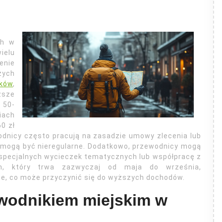
ch w
ielu
enie
zych
aków
,
sze
 50-
iach
0 zł
odnicy często pracują na zasadzie umowy zlecenia lub
y mogą być nieregularne. Dodatkowo, przewodnicy mogą
 specjalnych wycieczek tematycznych lub współpracę z
ym, który trwa zazwyczaj od maja do września,
ie, co może przyczynić się do wyższych dochodów.
ewodnikiem miejskim w