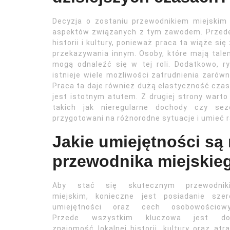
Decyzja o zostaniu przewodnikiem miejskim
aspektów związanych z tym zawodem. Przede
historii i kultury, ponieważ praca ta wiąże si
przekazywania innym. Osoby, które mają talen
mogą odnaleźć się w tej roli. Dodatkowo, r
istnieje wiele możliwości zatrudnienia zarówn
Praca ta daje również dużą elastyczność czas
jest istotnym atutem. Z drugiej strony war
takich jak nieregularne dochody czy se
przygotowani na różnorodne sytuacje i umieć r
Jakie umiejętności są
przewodnika miejskie
Aby stać się skutecznym przewodnik
miejskim, konieczne jest posiadanie szer
umiejętności oraz cech osobowościowy
Przede wszystkim kluczowa jest do
znajomość lokalnej historii, kultury oraz atra