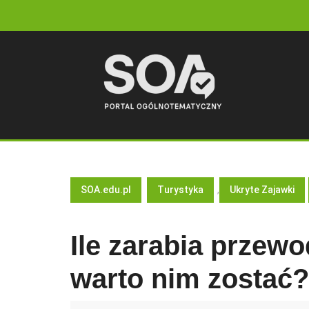
Skip
to
content
SOA.edu.pl
Turystyka
,
Ukryte Zajawki
Ile zarabia przewo
warto nim zostać?