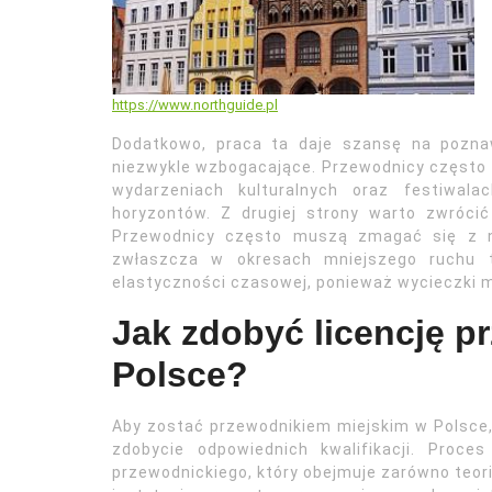
https://www.northguide.pl
Dodatkowo, praca ta daje szansę na poznaw
niezwykle wzbogacające. Przewodnicy często
wydarzeniach kulturalnych oraz festiwal
horyzontów. Z drugiej strony warto zwró
Przewodnicy często muszą zmagać się z ni
zwłaszcza w okresach mniejszego ruchu 
elastyczności czasowej, ponieważ wycieczki 
Jak zdobyć licencję p
Polsce?
Aby zostać przewodnikiem miejskim w Polsce,
zdobycie odpowiednich kwalifikacji. Proc
przewodnickiego, który obejmuje zarówno teorię