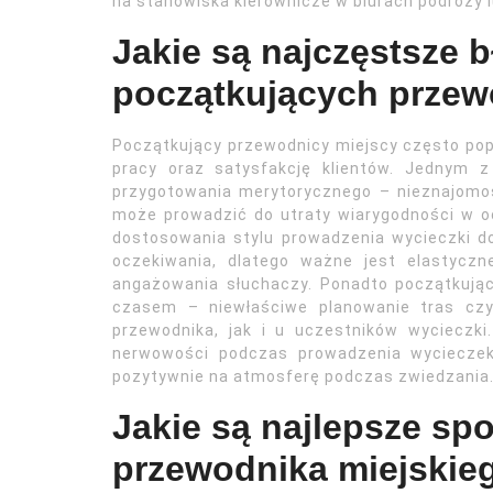
na stanowiska kierownicze w biurach podróży l
Jakie są najczęstsze 
początkujących przew
Początkujący przewodnicy miejscy często pope
pracy oraz satysfakcję klientów. Jednym 
przygotowania merytorycznego – nieznajomo
może prowadzić do utraty wiarygodności w o
dostosowania stylu prowadzenia wycieczki do
oczekiwania, dlatego ważne jest elastycz
angażowania słuchaczy. Ponadto początkują
czasem – niewłaściwe planowanie tras czy
przewodnika, jak i u uczestników wycieczki
nerwowości podczas prowadzenia wycieczek
pozytywnie na atmosferę podczas zwiedzania
Jakie są najlepsze sp
przewodnika miejskie