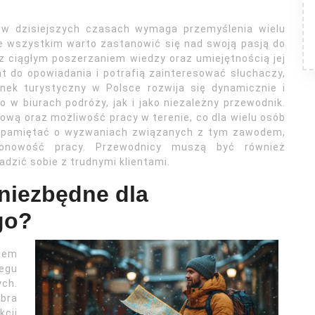
 w dzisiejszych czasach wymaga przemyślenia wielu
 wszystkim warto zastanowić się nad swoją pasją do
ę z ciągłym poszerzaniem wiedzy oraz umiejętnością jej
t do opowiadania i potrafią zainteresować słuchaczy,
ynek turystyczny w Polsce rozwija się dynamicznie i
o w biurach podróży, jak i jako niezależny przewodnik.
ową oraz możliwość pracy w terenie, co dla wielu osób
to pamiętać o wyzwaniach związanych z tym zawodem,
zonowość pracy. Przewodnicy muszą być również
adzić sobie z trudnymi klientami.
 niezbędne dla
go?
iem
egu
ch.
bra
kcji