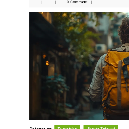
|
|
0 Comment
|