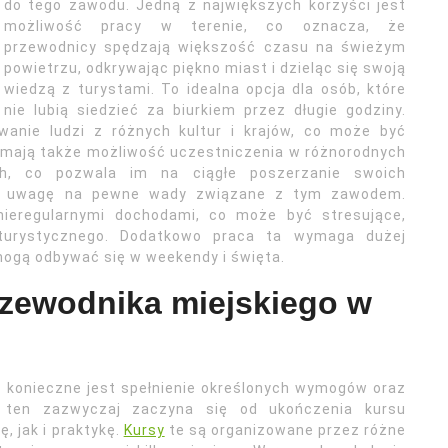
do tego zawodu. Jedną z największych korzyści jest
możliwość pracy w terenie, co oznacza, że
przewodnicy spędzają większość czasu na świeżym
powietrzu, odkrywając piękno miast i dzieląc się swoją
wiedzą z turystami. To idealna opcja dla osób, które
nie lubią siedzieć za biurkiem przez długie godziny.
anie ludzi z różnych kultur i krajów, co może być
 mają także możliwość uczestniczenia w różnorodnych
ach, co pozwala im na ciągłe poszerzanie swoich
cić uwagę na pewne wady związane z tym zawodem.
eregularnymi dochodami, co może być stresujące,
turystycznego. Dodatkowo praca ta wymaga dużej
mogą odbywać się w weekendy i święta.
rzewodnika miejskiego w
 konieczne jest spełnienie określonych wymogów oraz
es ten zazwyczaj zaczyna się od ukończenia kursu
, jak i praktykę.
Kursy
te są organizowane przez różne