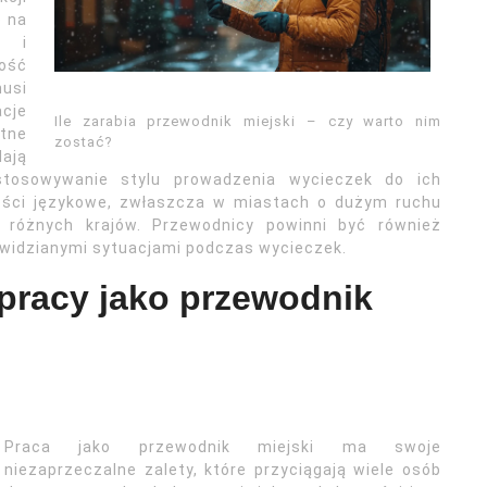
e na
i i
ość
musi
acje
Ile zarabia przewodnik miejski – czy warto nim
atne
zostać?
lają
stosowywanie stylu prowadzenia wycieczek do ich
ności językowe, zwłaszcza w miastach o dużym ruchu
z różnych krajów. Przewodnicy powinni być również
zewidzianymi sytuacjami podczas wycieczek.
 pracy jako przewodnik
Praca jako przewodnik miejski ma swoje
niezaprzeczalne zalety, które przyciągają wiele osób