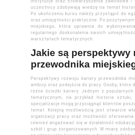
instytucje oraz stowarzyszenia zawodowe i 
uczestnicy zdobywają wiedzę na temat historii
Po ukończeniu kursu należy przystąpić do e
oraz umiejętności praktyczne. Po pozytywnym
miejskiego, która uprawnia do wykonywani
regularnego doskonalenia swoich umiejętnoś
warsztatach tematycznych.
Jakie są perspektywy 
przewodnika miejskie
Perspektywy rozwoju kariery przewodnika mi
ambicji oraz podejścia do pracy. Osoby, które 
różne ścieżki kariery. Jednym z popularnych
tematycznym, na przykład historia sztuki, 
specjalizacje mogą przyciągnąć klientów posz
temat. Kolejną możliwością jest otwarcie wł
organizacji pracy oraz możliwość oferowani
również angażować się w działalność edukacy
szkół i grup zorganizowanych. W miarę zdoby