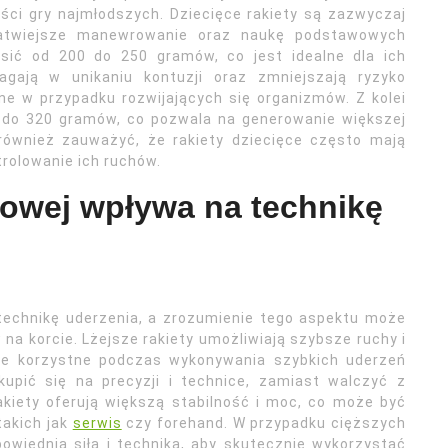
ści gry najmłodszych. Dziecięce rakiety są zazwyczaj
atwiejsze manewrowanie oraz naukę podstawowych
osić od 200 do 250 gramów, co jest idealne dla ich
magają w unikaniu kontuzji oraz zmniejszają ryzyko
ne w przypadku rozwijających się organizmów. Z kolei
0 do 320 gramów, co pozwala na generowanie większej
również zauważyć, że rakiety dziecięce często mają
rolowanie ich ruchów.
sowej wpływa na technikę
technikę uderzenia, a zrozumienie tego aspektu może
a korcie. Lżejsze rakiety umożliwiają szybsze ruchy i
nie korzystne podczas wykonywania szybkich uderzeń
upić się na precyzji i technice, zamiast walczyć z
akiety oferują większą stabilność i moc, co może być
takich jak
serwis
czy forehand. W przypadku cięższych
wiednią siłą i techniką, aby skutecznie wykorzystać