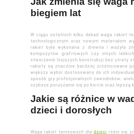
Jak zmienia się waga 
biegiem lat
W ciągu ostatnich kilku dekad waga rakiet 
technologicznym oraz nowym materiałom wy
rakiet była wykonana z drewna i ważyła z
kompozytów grafitowych czy innych lekkic
stworzenie lżejszych konstrukcji bez utraty s
rakiety są znacznie bardziej zróżnicowane p
większy wybór dostosowany do ich indywidual
sposób gry profesjonalnych zawodników; wielu
szybsze poruszanie się po korcie oraz lepszą k
Jakie są różnice w wa
dzieci i dorosłych
Waga rakiet tenisowych dla
dzieci
różni się z