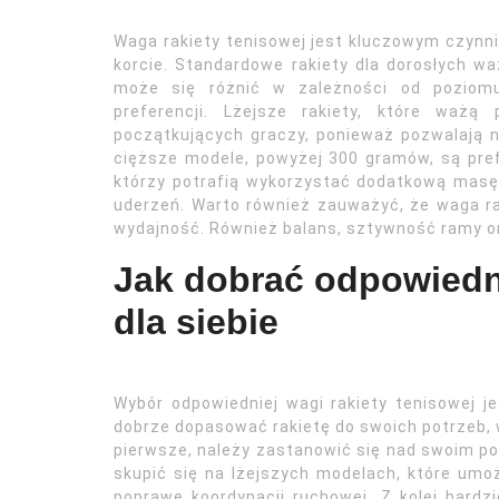
Waga rakiety tenisowej jest kluczowym czynnik
korcie. Standardowe rakiety dla dorosłych 
może się różnić w zależności od poziomu
preferencji. Lżejsze rakiety, które waż
początkujących graczy, ponieważ pozwalają n
cięższe modele, powyżej 300 gramów, są pre
którzy potrafią wykorzystać dodatkową masę
uderzeń. Warto również zauważyć, że waga ra
wydajność. Również balans, sztywność ramy or
Jak dobrać odpowiedni
dla siebie
Wybór odpowiedniej wagi rakiety tenisowej j
dobrze dopasować rakietę do swoich potrzeb, 
pierwsze, należy zastanowić się nad swoim 
skupić się na lżejszych modelach, które umoż
poprawę koordynacji ruchowej. Z kolei bard