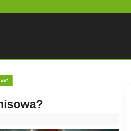
sowa?
enisowa?