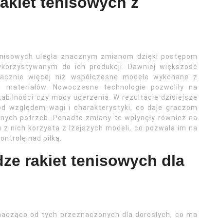
rakiet tenisowych z
tenisowych uległa znacznym zmianom dzięki postępom
korzystywanym do ich produkcji. Dawniej większość
nacznie więcej niż współczesne modele wykonane z
h materiałów. Nowoczesne technologie pozwoliły na
tabilności czy mocy uderzenia. W rezultacie dzisiejsze
od względem wagi i charakterystyki, co daje graczom
nych potrzeb. Ponadto zmiany te wpłynęły również na
 z nich korzysta z lżejszych modeli, co pozwala im na
ontrolę nad piłką.
dze rakiet tenisowych dla
nacząco od tych przeznaczonych dla dorosłych, co ma