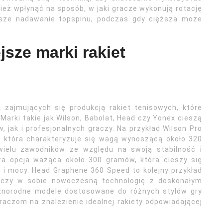
ież wpłynąć na sposób, w jaki gracze wykonują rotację
ybsze nadawanie topspinu, podczas gdy cięższa może
jsze marki rakiet
 zajmujących się produkcją rakiet tenisowych, które
arki takie jak Wilson, Babolat, Head czy Yonex cieszą
jak i profesjonalnych graczy. Na przykład Wilson Pro
et, która charakteryzuje się wagą wynoszącą około 320
wielu zawodników ze względu na swoją stabilność i
jsza opcja ważąca około 300 gramów, która cieszy się
 i mocy. Head Graphene 360 Speed to kolejny przykład
łączy w sobie nowoczesną technologię z doskonałym
żnorodne modele dostosowane do różnych stylów gry
czom na znalezienie idealnej rakiety odpowiadającej