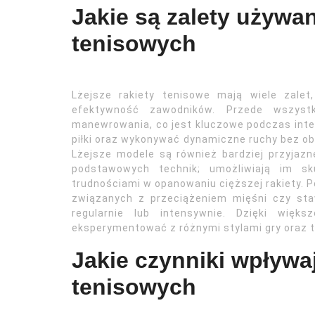
Jakie są zalety używan
tenisowych
Lżejsze rakiety tenisowe mają wiele zale
efektywność zawodników. Przede wszyst
manewrowania, co jest kluczowe podczas inte
piłki oraz wykonywać dynamiczne ruchy bez o
Lżejsze modele są również bardziej przyjazn
podstawowych technik; umożliwiają im sk
trudnościami w opanowaniu cięższej rakiety. P
związanych z przeciążeniem mięśni czy sta
regularnie lub intensywnie. Dzięki więk
eksperymentować z różnymi stylami gry oraz 
Jakie czynniki wpływa
tenisowych