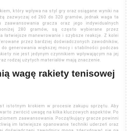
iem, który wpływa na styl gry oraz osiągane wyniki na
ważą zazwyczaj od 260 do 320 gramów, jednak waga ta
 zaawansowania gracza oraz jego indywidualnych
ą poniżej 280 gramów, są często wybierane przez
a łatwiejsze manewrowanie i szybsze reakcje. Z kolei
ferowane przez bardziej doświadczonych zawodników,
 do generowania większej mocy i stabilności podczas
kiety nie jest jedynym czynnikiem wpływającym na jej
az rodzaj użytych materiałów mają znaczenie.
ą wagę rakiety tenisowej
est istotnym krokiem w procesie zakupu sprzętu. Aby
warto zwrócić uwagę na kilka kluczowych aspektów. Po
poziomem zaawansowania. Początkujący gracze powinni
liwią im łatwiejsze opanowanie techniki uderzeń oraz
ziej doświadczeni zawodnicy mogą zdecydować się na