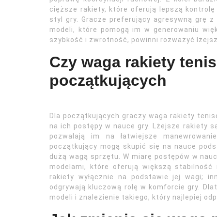
cięższe rakiety, które oferują lepszą kontro
styl gry. Gracze preferujący agresywną grę 
modeli, które pomogą im w generowaniu więks
szybkość i zwrotność, powinni rozważyć lżejsz
Czy waga rakiety teni
początkujących
Dla początkujących graczy waga rakiety ten
na ich postępy w nauce gry. Lżejsze rakiety 
pozwalają im na łatwiejsze manewrowanie
początkujący mogą skupić się na nauce pods
dużą wagą sprzętu. W miarę postępów w nau
modelami, które oferują większą stabilność
rakiety wyłącznie na podstawie jej wagi; i
odgrywają kluczową rolę w komforcie gry. Dl
modeli i znalezienie takiego, który najlepiej 