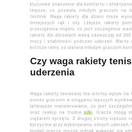
kluczowe znaczenie dla komfortu i efektywno
lżejsze, co pozwala młodym graczom na ł
technik. Waga rakiety dla dzieci może wyn
mniejszych rąk i siły. Lżejsze rakiety po
przeciążenia mięśni, co jest szczególnie waż
rakiety dla dorosłych ważą zazwyczaj od 26
mocy i stabilności podczas uderzeń. Warto 
krótsze ramy, co ułatwia młodym graczom kont
Czy waga rakiety teni
uderzenia
Waga rakiety tenisowej ma istotny wpływ na 
pomóc graczom w osiąganiu lepszych wyników n
łatwiejsze manewrowanie, co jest szczegól
oraz reakcji na trudne
piłki
. Gracze mogą sk
ciężarem sprzętu. Z drugiej strony cięższe r
korzystne przy wykonywaniu silnych uderzeń, 
modeli gracze muszą jednak wykazać się odpo