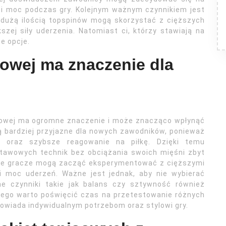
lę i moc podczas gry. Kolejnym ważnym czynnikiem jest
z dużą ilością topspinów mogą skorzystać z cięższych
zej siły uderzenia. Natomiast ci, którzy stawiają na
e opcje.
sowej ma znaczenie dla
isowej ma ogromne znaczenie i może znacząco wpłynąć
są bardziej przyjazne dla nowych zawodników, ponieważ
 oraz szybsze reagowanie na piłkę. Dzięki temu
tawowych technik bez obciążania swoich mięśni zbyt
ce gracze mogą zacząć eksperymentować z cięższymi
 i moc uderzeń. Ważne jest jednak, aby nie wybierać
nne czynniki takie jak balans czy sztywność również
atego warto poświęcić czas na przetestowanie różnych
odpowiada indywidualnym potrzebom oraz stylowi gry.