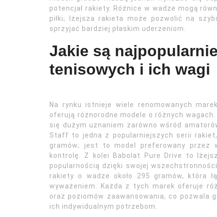
potencjał rakiety. Różnice w wadze mogą równ
piłki; lżejsza rakieta może pozwolić na sz
sprzyjać bardziej płaskim uderzeniom.
Jakie są najpopularnie
tenisowych i ich wagi
Na rynku istnieje wiele renomowanych marek
oferują różnorodne modele o różnych wagach. M
się dużym uznaniem zarówno wśród amatorów, 
Staff to jedna z popularniejszych serii raki
gramów; jest to model preferowany przez 
kontrolę. Z kolei Babolat Pure Drive to lże
popularnością dzięki swojej wszechstronności
rakiety o wadze około 295 gramów, która 
wyważeniem. Każda z tych marek oferuje ró
oraz poziomów zaawansowania, co pozwala gra
ich indywidualnym potrzebom.