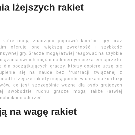
ia lżejszych rakiet
t, które mogą znacząco poprawić komfort gry oraz
kim oferują one większą zwrotność i szybkość
nsywnej gry. Gracze mogą łatwiej reagować na szybkie
bciążania swoich mięśni nadmiernym ciężarem sprzętu.
e dla początkujących graczy, którzy dopiero uczą się
upienie się na nauce bez frustracji związanej z
onadto lżejsze rakiety mogą pomóc w unikaniu kontuzji
wów, co jest szczególnie ważne dla osób grających
szej swobodzie ruchu gracze mogą także łatwiej
technikami uderzeń.
ją na wagę rakiet