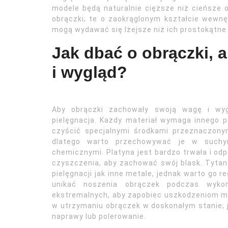
modele będą naturalnie cięższe niż cieńsze 
obrączki; te o zaokrąglonym kształcie wewn
mogą wydawać się lżejsze niż ich prostokątne
Jak dbać o obrączki,
i wygląd?
Aby obrączki zachowały swoją wagę i wygl
pielęgnacja. Każdy materiał wymaga innego po
czyścić specjalnymi środkami przeznaczonym
dlatego warto przechowywać je w suchy
chemicznymi. Platyna jest bardzo trwała i od
czyszczenia, aby zachować swój blask. Tytan 
pielęgnacji jak inne metale, jednak warto go
unikać noszenia obrączek podczas wyko
ekstremalnych, aby zapobiec uszkodzeniom m
w utrzymaniu obrączek w doskonałym stanie; 
naprawy lub polerowanie.