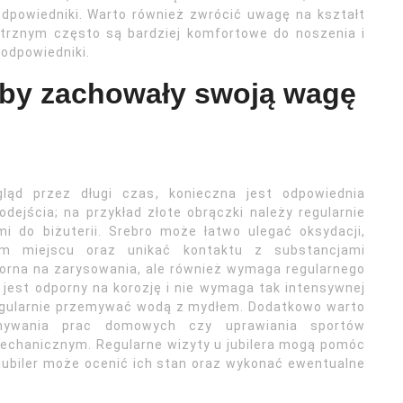
odpowiedniki. Warto również zwrócić uwagę na kształt
ętrznym często są bardziej komfortowe do noszenia i
 odpowiedniki.
 aby zachowały swoją wagę
ąd przez długi czas, konieczna jest odpowiednia
dejścia; na przykład złote obrączki należy regularnie
i do biżuterii. Srebro może łatwo ulegać oksydacji,
m miejscu oraz unikać kontaktu z substancjami
porna na zarysowania, ale również wymaga regularnego
jest odporny na korozję i nie wymaga tak intensywnej
 regularnie przemywać wodą z mydłem. Dodatkowo warto
nywania prac domowych czy uprawiania sportów
echanicznym. Regularne wizyty u jubilera mogą pomóc
jubiler może ocenić ich stan oraz wykonać ewentualne