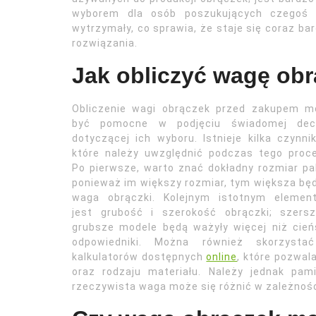
wyborem dla osób poszukujących czegoś wy
wytrzymały, co sprawia, że staje się coraz b
rozwiązania.
Jak obliczyć wagę ob
Obliczenie wagi obrączek przed zakupem m
być pomocne w podjęciu świadomej decy
dotyczącej ich wyboru. Istnieje kilka czynni
które należy uwzględnić podczas tego proc
Po pierwsze, warto znać dokładny rozmiar pa
ponieważ im większy rozmiar, tym większa bę
waga obrączki. Kolejnym istotnym elemen
jest grubość i szerokość obrączki; szersz
grubsze modele będą ważyły więcej niż cie
odpowiedniki. Można również skorzysta
kalkulatorów dostępnych
online
, które pozwa
oraz rodzaju materiału. Należy jednak pam
rzeczywista waga może się różnić w zależnośc