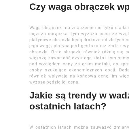
Czy waga obrączek wp
Waga obrączek ma znaczenie nie tylko dla kom
cięższa obrączka, tym wyższa cena ze wzglę
platynowe obrączki będą droższe od złotych ni
jego wagę; platyna jest gęstsza niż złoto i w
obrączki. Złote obrączki również różnią się
większą zawartość czystego złota i tym sam
pod względem ceny za gram metalu, co spra
osoby szukające ekonomicznych opcji. Dod
również wpływają na końcową cenę; im więce
wyższa będzie jej cena.
Jakie są trendy w wad
ostatnich latach?
W ostatnich latach można zauważyć zmiany