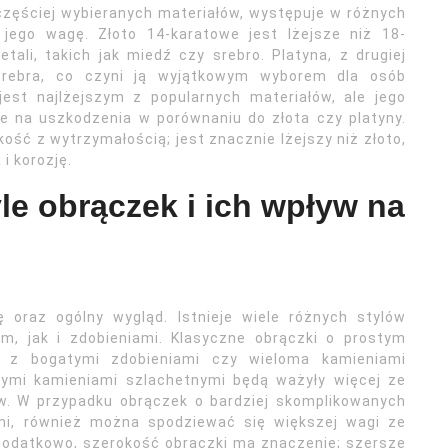
częściej wybieranych materiałów, występuje w różnych
 jego wagę. Złoto 14-karatowe jest lżejsze niż 18-
ali, takich jak miedź czy srebro. Platyna, z drugiej
 srebra, co czyni ją wyjątkowym wyborem dla osób
 jest najlżejszym z popularnych materiałów, ale jego
e na uszkodzenia w porównaniu do złota czy platyny.
ość z wytrzymałością; jest znacznie lżejszy niż złoto,
i korozję.
le obrączek i ich wpływ na
 oraz ogólny wygląd. Istnieje wiele różnych stylów
em, jak i zdobieniami. Klasyczne obrączki o prostym
e z bogatymi zdobieniami czy wieloma kamieniami
nymi kamieniami szlachetnymi będą ważyły więcej ze
w. W przypadku obrączek o bardziej skomplikowanych
ami, również można spodziewać się większej wagi ze
 Dodatkowo, szerokość obrączki ma znaczenie; szersze