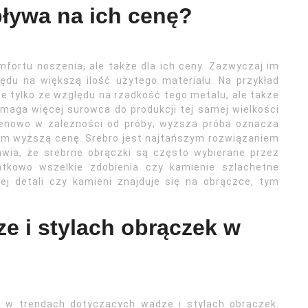
ływa na ich cenę?
fortu noszenia, ale także dla ich ceny. Zazwyczaj im
du na większą ilość użytego materiału. Na przykład
e tylko ze względu na rzadkość tego metalu, ale także
ymaga więcej surowca do produkcji tej samej wielkości
 cenowo w zależności od próby; wyższa próba oznacza
ym wyższą cenę. Srebro jest najtańszym rozwiązaniem
wia, że srebrne obrączki są często wybierane przez
atkowo wszelkie zdobienia czy kamienie szlachetne
j detali czy kamieni znajduje się na obrączce, tym
ze i stylach obrączek w
 w trendach dotyczących wadze i stylach obrączek.