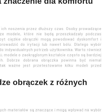
 znaczenie dla komfortu
 ich noszenia przez dłuższy czas. Osoby prowadzące
ze modele, które nie będą przeszkadzały podczas
Zbyt ciężkie obrączki mogą powodować dyskomfort i
prowadzić do irytacji lub nawet bólu. Dlatego wybór
do indywidualnych potrzeb użytkownika. Warto również
; modele o zaokrąglonym kształcie często są bardziej
ch. Dobrze dobrana obrączka powinna być niemal
tak ważne jest przetestowanie kilku modeli przed
dze obrączek z różnych
ych materiałów są znaczące i mogą wpływać na wybór