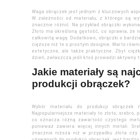
Waga obrączek jest jednym z kluczowych aspe
W zależności od materiału, z którego są w
znacznie różnić. Na przykład obrączki wykona
Złoto ma określoną gęstość, co sprawia, że 
całkowitą wagę. Dodatkowo, obrączki o bardz
cięższe niż te o prostym designie. Warto równ
estetyczne, ale także praktyczne. Zbyt cię
dzień, zwłaszcza jeśli ktoś prowadzi aktywny t
Jakie materiały są na
produkcji obrączek?
Wybór materiału do produkcji obrączek
Najpopularniejsze materiały to złoto, srebro, 
co oznacza różną zawartość czystego metal
ponieważ zawiera więcej innych metali. Sr
znacznie niższa niż w przypadku złota czy 
używanych do produkcji obrączek; jest bardzo 