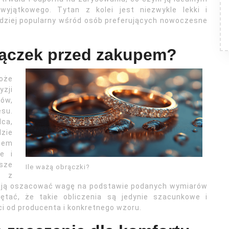
jątkowego. Tytan z kolei jest niezwykle lekki i
ardziej popularny wśród osób preferujących nowoczesne
rączek przed zakupem?
oże
zji
ków,
esu.
lca,
dzie
tem
e i
ńsze
Ile ważą obrączki?
ć z
lają oszacować wagę na podstawie podanych wymiarów
iętać, że takie obliczenia są jedynie szacunkowe i
i od producenta i konkretnego wzoru.