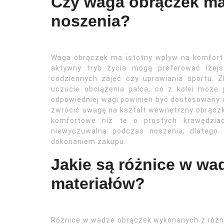
Czy waga obrączek ma
noszenia?
Waga obrączek ma istotny wpływ na komfort
aktywny tryb życia mogą preferować lżejs
codziennych zajęć czy uprawiania sportu. 
uczucie obciążenia palca, co z kolei może 
odpowiedniej wagi powinien być dostosowany 
zwrócić uwagę na kształt wewnętrzny obrączki
komfortowe niż te o prostych krawędzia
niewyczuwalna podczas noszenia; dlatego 
dokonaniem zakupu.
Jakie są różnice w wa
materiałów?
Różnice w wadze obrączek wykonanych z różn