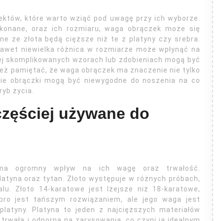
któw, które warto wziąć pod uwagę przy ich wyborze.
ykonane, oraz ich rozmiaru, waga obrączek może się
ne ze złota będą cięższe niż te z platyny czy srebra.
nawet niewielka różnica w rozmiarze może wpłynąć na
iej skomplikowanych wzorach lub zdobieniach mogą być
ież pamiętać, że waga obrączek ma znaczenie nie tylko
żkie obrączki mogą być niewygodne do noszenia na co
ryb życia.
jczęściej używane do
 ma ogromny wpływ na ich wagę oraz trwałość.
platyna oraz tytan. Złoto występuje w różnych próbach,
u. Złoto 14-karatowe jest lżejsze niż 18-karatowe,
ebro jest tańszym rozwiązaniem, ale jego waga jest
platyny. Platyna to jeden z najcięższych materiałów
trwała i odporna na zarysowania, co czyni ją idealnym