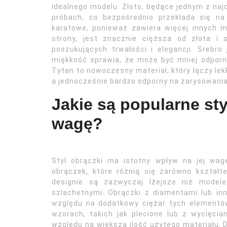
idealnego modelu. Złoto, będące jednym z naj
próbach, co bezpośrednio przekłada się na
karatowe, ponieważ zawiera więcej innych met
strony, jest znacznie cięższa od złota i
poszukujących trwałości i elegancji. Srebro
miękkość sprawia, że może być mniej odporn
Tytan to nowoczesny materiał, który łączy lekk
a jednocześnie bardzo odporny na zarysowania 
Jakie są popularne sty
wagę?
Styl obrączki ma istotny wpływ na jej wagę
obrączek, które różnią się zarówno kształt
designie są zazwyczaj lżejsze niż model
szlachetnymi. Obrączki z diamentami lub in
względu na dodatkowy ciężar tych elementó
wzorach, takich jak plecione lub z wycięci
względu na większą ilość użytego materiału.