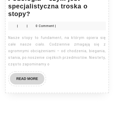
specjalistyczna troska o
Podologia
stopy?
–
|
|
0 Comment
|
czym
jest
Nasze stopy to fundament, na którym opiera się
specjalistyczna
całe nasze ciało. Codziennie zmagają się z
troska
ogromnymi obciążeniami – od chodzenia, biegania,
stania, po noszenie ciężkich przedmiotów. Niestety,
o
często zapominamy o
stopy?
READ
READ MORE
MORE