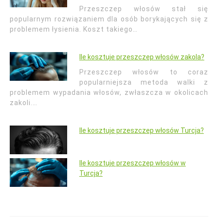
Przeszczep włosów stał się
popularnym rozwiązaniem dla osób borykających się z
problemem łysienia. Koszt takiego…
Ile kosztuje przeszczep włosów zakola?
Przeszczep włosów to coraz
popularniejsza metoda walki z
problemem wypadania włosów, zwłaszcza w okolicach
zakoli.…
Ile kosztuje przeszczep włosów Turcja?
Ile kosztuje przeszczep włosów w
Turcja?
Nawigacja