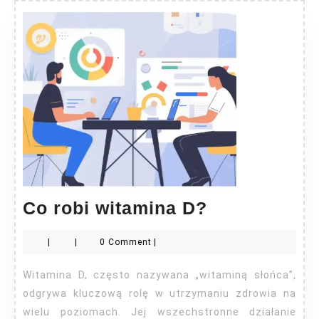
Co
Co robi witamina D?
robi
|
|
0 Comment
|
witamina
D?
Witamina D, często nazywana „witaminą słońca”,
odgrywa kluczową rolę w utrzymaniu zdrowia na
wielu poziomach. Jej wszechstronne działanie