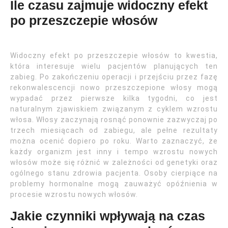
Ile czasu zajmuje widoczny efekt
po przeszczepie włosów
Widoczny efekt po przeszczepie włosów to kwestia,
która interesuje wielu pacjentów planujących ten
zabieg. Po zakończeniu operacji i przejściu przez fazę
rekonwalescencji nowo przeszczepione włosy mogą
wypadać przez pierwsze kilka tygodni, co jest
naturalnym zjawiskiem związanym z cyklem wzrostu
włosa. Włosy zaczynają rosnąć ponownie zazwyczaj po
trzech miesiącach od zabiegu, ale pełne rezultaty
można ocenić dopiero po roku. Warto zaznaczyć, że
każdy organizm jest inny i tempo wzrostu nowych
włosów może się różnić w zależności od genetyki oraz
ogólnego stanu zdrowia pacjenta. Osoby cierpiące na
problemy hormonalne mogą zauważyć opóźnienia w
procesie wzrostu nowych włosów.
Jakie czynniki wpływają na czas