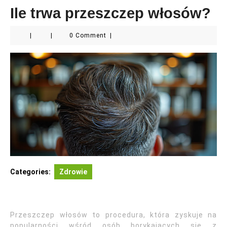
Ile trwa przeszczep włosów?
|
|
0 Comment
|
Categories:
Zdrowie
Przeszczep włosów to procedura, która zyskuje na
popularności wśród osób borykających się z