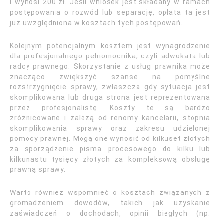
i wynosi 200 zł. Jeśli wniosek jest składany w ramach
postępowania o rozwód lub separację, opłata ta jest
już uwzględniona w kosztach tych postępowań.
Kolejnym potencjalnym kosztem jest wynagrodzenie
dla profesjonalnego pełnomocnika, czyli adwokata lub
radcy prawnego. Skorzystanie z usług prawnika może
znacząco zwiększyć szanse na pomyślne
rozstrzygnięcie sprawy, zwłaszcza gdy sytuacja jest
skomplikowana lub druga strona jest reprezentowana
przez profesjonalistę. Koszty te są bardzo
zróżnicowane i zależą od renomy kancelarii, stopnia
skomplikowania sprawy oraz zakresu udzielonej
pomocy prawnej. Mogą one wynosić od kilkuset złotych
za sporządzenie pisma procesowego do kilku lub
kilkunastu tysięcy złotych za kompleksową obsługę
prawną sprawy.
Warto również wspomnieć o kosztach związanych z
gromadzeniem dowodów, takich jak uzyskanie
zaświadczeń o dochodach, opinii biegłych (np.