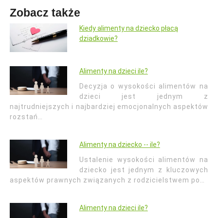
Zobacz także
Kiedy alimenty na dziecko płacą
dziadkowie?
Alimenty na dzieci ile?
Decyzja o wysokości alimentów na
dzieci jest jednym z
najtrudniejszych i najbardziej emocjonalnych aspektów
rozstań…
Alimenty na dziecko -- ile?
Ustalenie wysokości alimentów na
dziecko jest jednym z kluczowych
aspektów prawnych związanych z rodzicielstwem po…
Alimenty na dzieci ile?