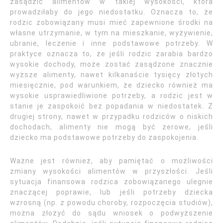
zasądzić alimentów w takiej wysokości, która
prowadziłaby do jego niedostatku. Oznacza to, że
rodzic zobowiązany musi mieć zapewnione środki na
własne utrzymanie, w tym na mieszkanie, wyżywienie,
ubranie, leczenie i inne podstawowe potrzeby. W
praktyce oznacza to, że jeśli rodzic zarabia bardzo
wysokie dochody, może zostać zasądzone znacznie
wyższe alimenty, nawet kilkanaście tysięcy złotych
miesięcznie, pod warunkiem, że dziecko również ma
wysokie usprawiedliwione potrzeby, a rodzic jest w
stanie je zaspokoić bez popadania w niedostatek. Z
drugiej strony, nawet w przypadku rodziców o niskich
dochodach, alimenty nie mogą być zerowe, jeśli
dziecko ma podstawowe potrzeby do zaspokojenia.
Ważne jest również, aby pamiętać o możliwości
zmiany wysokości alimentów w przyszłości. Jeśli
sytuacja finansowa rodzica zobowiązanego ulegnie
znaczącej poprawie, lub jeśli potrzeby dziecka
wzrosną (np. z powodu choroby, rozpoczęcia studiów),
można złożyć do sądu wniosek o podwyższenie