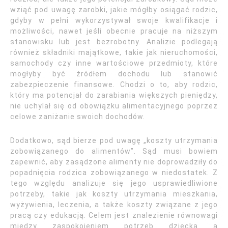
wziąć pod uwagę zarobki, jakie mógłby osiągać rodzic,
gdyby w pełni wykorzystywał swoje kwalifikacje i
możliwości, nawet jeśli obecnie pracuje na niższym
stanowisku lub jest bezrobotny. Analizie podlegają
również składniki majątkowe, takie jak nieruchomości,
samochody czy inne wartościowe przedmioty, które
mogłyby być źródłem dochodu lub stanowić
zabezpieczenie finansowe. Chodzi o to, aby rodzic,
który ma potencjał do zarabiania większych pieniędzy,
nie uchylał się od obowiązku alimentacyjnego poprzez
celowe zaniżanie swoich dochodów.
Dodatkowo, sąd bierze pod uwagę „koszty utrzymania
zobowiązanego do alimentów”. Sąd musi bowiem
zapewnić, aby zasądzone alimenty nie doprowadziły do
popadnięcia rodzica zobowiązanego w niedostatek. Z
tego względu analizuje się jego usprawiedliwione
potrzeby, takie jak koszty utrzymania mieszkania,
wyżywienia, leczenia, a także koszty związane z jego
pracą czy edukacją. Celem jest znalezienie równowagi
między zaspokojeniem potrzeb dziecka a