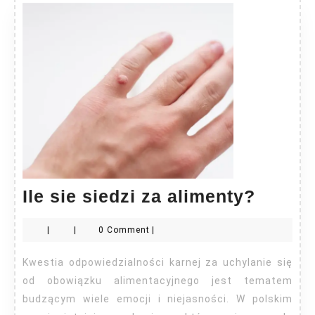
Ile
Ile sie siedzi za alimenty?
sie
|
|
0 Comment
|
siedzi
za
Kwestia odpowiedzialności karnej za uchylanie się
alimen
od obowiązku alimentacyjnego jest tematem
budzącym wiele emocji i niejasności. W polskim