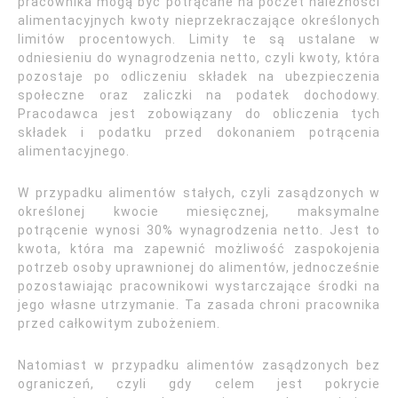
pracownika mogą być potrącane na poczet należności
alimentacyjnych kwoty nieprzekraczające określonych
limitów procentowych. Limity te są ustalane w
odniesieniu do wynagrodzenia netto, czyli kwoty, która
pozostaje po odliczeniu składek na ubezpieczenia
społeczne oraz zaliczki na podatek dochodowy.
Pracodawca jest zobowiązany do obliczenia tych
składek i podatku przed dokonaniem potrącenia
alimentacyjnego.
W przypadku alimentów stałych, czyli zasądzonych w
określonej kwocie miesięcznej, maksymalne
potrącenie wynosi 30% wynagrodzenia netto. Jest to
kwota, która ma zapewnić możliwość zaspokojenia
potrzeb osoby uprawnionej do alimentów, jednocześnie
pozostawiając pracownikowi wystarczające środki na
jego własne utrzymanie. Ta zasada chroni pracownika
przed całkowitym zubożeniem.
Natomiast w przypadku alimentów zasądzonych bez
ograniczeń, czyli gdy celem jest pokrycie