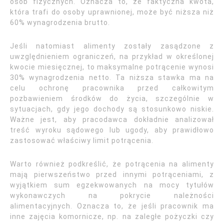
osób fizycznych. Oznacza to, że faktyczna kwota,
która trafi do osoby uprawnionej, może być niższa niż
60% wynagrodzenia brutto.
Jeśli natomiast alimenty zostały zasądzone z
uwzględnieniem ograniczeń, na przykład w określonej
kwocie miesięcznej, to maksymalne potrącenie wynosi
30% wynagrodzenia netto. Ta niższa stawka ma na
celu ochronę pracownika przed całkowitym
pozbawieniem środków do życia, szczególnie w
sytuacjach, gdy jego dochody są stosunkowo niskie.
Ważne jest, aby pracodawca dokładnie analizował
treść wyroku sądowego lub ugody, aby prawidłowo
zastosować właściwy limit potrącenia.
Warto również podkreślić, że potrącenia na alimenty
mają pierwszeństwo przed innymi potrąceniami, z
wyjątkiem sum egzekwowanych na mocy tytułów
wykonawczych na pokrycie należności
alimentacyjnych. Oznacza to, że jeśli pracownik ma
inne zajęcia komornicze, np. na zaległe pożyczki czy