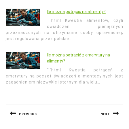
Ile można potrącić na alimenty?
```html Kwestia alimentów, czyli
świadczeń pieniężnych
przeznaczonych na utrzymanie osoby uprawnionej,
jest regulowana przez polskie…
Ile można potrącić z emerytury na
alimenty?
```html Kwestia potrąceń z
emerytury na poczet świadczeń alimentacyjnych jest
zagadnieniem niezwykle istotnym dla wielu…
Nawigacja
wpisu
PREVIOUS
NEXT
Previous
Next
post:
post: