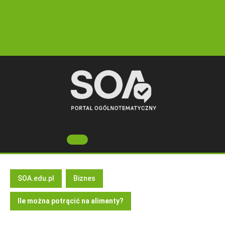
Skip
to
content
Open
Button
SOA.edu.pl
Biznes
Ile można potrącić na alimenty?