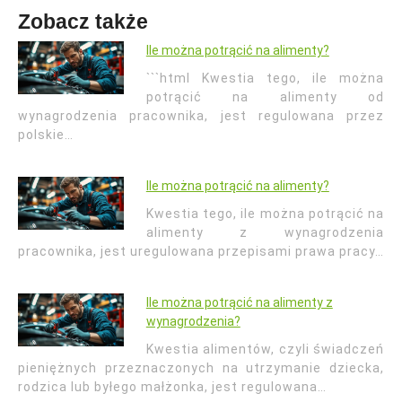
Zobacz także
Ile można potrącić na alimenty?
```html Kwestia tego, ile można
potrącić na alimenty od
wynagrodzenia pracownika, jest regulowana przez
polskie…
Ile można potrącić na alimenty?
Kwestia tego, ile można potrącić na
alimenty z wynagrodzenia
pracownika, jest uregulowana przepisami prawa pracy…
Ile można potrącić na alimenty z
wynagrodzenia?
Kwestia alimentów, czyli świadczeń
pieniężnych przeznaczonych na utrzymanie dziecka,
rodzica lub byłego małżonka, jest regulowana…