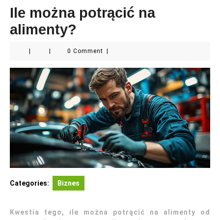
Ile można potrącić na
alimenty?
|
|
0 Comment
|
Categories:
Biznes
Kwestia tego, ile można potrącić na alimenty od