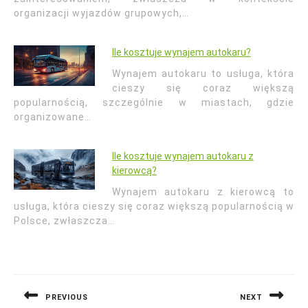
organizacji wyjazdów grupowych,…
Ile kosztuje wynajem autokaru?
Wynajem autokaru to usługa, która
cieszy się coraz większą
popularnością, szczególnie w miastach, gdzie
organizowane…
Ile kosztuje wynajem autokaru z
kierowcą?
Wynajem autokaru z kierowcą to
usługa, która cieszy się coraz większą popularnością w
Polsce, zwłaszcza…
Nawigacja
wpisu
PREVIOUS
NEXT