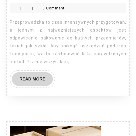
zapakować
|
|
0 Comment
|
szkło
do
Przeprowadzka to czas intensywnych przygotowań,
przeprowadzki?
a jednym z najważniejszych aspektów jest
odpowiednie pakowanie delikatnych przedmiotów,
takich jak szkło. Aby uniknąć uszkodzeń podczas
transportu, warto zastosować kilka sprawdzonych
metod. Przede wszystkim,
READ
READ MORE
MORE