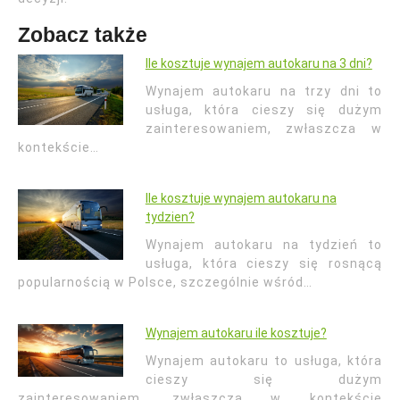
Zobacz także
Ile kosztuje wynajem autokaru na 3 dni?
Wynajem autokaru na trzy dni to
usługa, która cieszy się dużym
zainteresowaniem, zwłaszcza w
kontekście…
Ile kosztuje wynajem autokaru na
tydzien?
Wynajem autokaru na tydzień to
usługa, która cieszy się rosnącą
popularnością w Polsce, szczególnie wśród…
Wynajem autokaru ile kosztuje?
Wynajem autokaru to usługa, która
cieszy się dużym
zainteresowaniem, zwłaszcza w kontekście