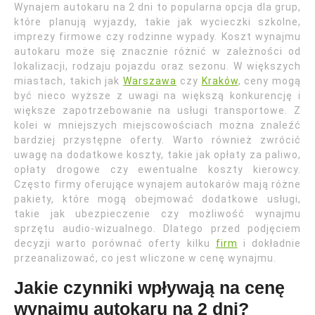
Wynajem autokaru na 2 dni to popularna opcja dla grup,
które planują wyjazdy, takie jak wycieczki szkolne,
imprezy firmowe czy rodzinne wypady. Koszt wynajmu
autokaru może się znacznie różnić w zależności od
lokalizacji, rodzaju pojazdu oraz sezonu. W większych
miastach, takich jak
Warszawa
czy
Kraków
, ceny mogą
być nieco wyższe z uwagi na większą konkurencję i
większe zapotrzebowanie na usługi transportowe. Z
kolei w mniejszych miejscowościach można znaleźć
bardziej przystępne oferty. Warto również zwrócić
uwagę na dodatkowe koszty, takie jak opłaty za paliwo,
opłaty drogowe czy ewentualne koszty kierowcy.
Często firmy oferujące wynajem autokarów mają różne
pakiety, które mogą obejmować dodatkowe usługi,
takie jak ubezpieczenie czy możliwość wynajmu
sprzętu audio-wizualnego. Dlatego przed podjęciem
decyzji warto porównać oferty kilku
firm
i dokładnie
przeanalizować, co jest wliczone w cenę wynajmu.
Jakie czynniki wpływają na cenę
wynajmu autokaru na 2 dni?