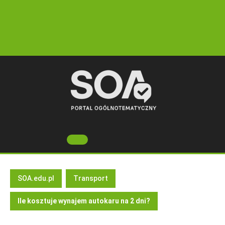
Skip
to
content
Open
Button
SOA.edu.pl
Transport
Ile kosztuje wynajem autokaru na 2 dni?